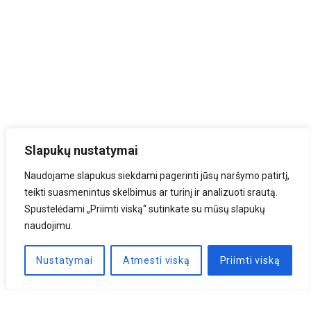
Slapukų nustatymai
Naudojame slapukus siekdami pagerinti jūsų naršymo patirtį,
teikti suasmenintus skelbimus ar turinį ir analizuoti srautą.
Spustelėdami „Priimti viską“ sutinkate su mūsų slapukų
naudojimu.
Nustatymai
Atmesti viską
Priimti viską