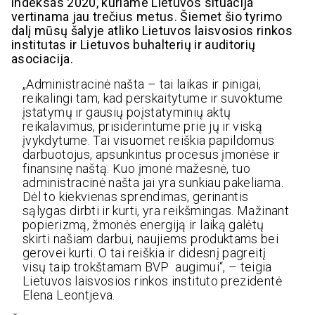
indeksas 2020, kuriame Lietuvos situacija
vertinama jau trečius metus. Šiemet šio tyrimo
dalį mūsų šalyje atliko Lietuvos laisvosios rinkos
institutas ir Lietuvos buhalterių ir auditorių
asociacija.
„Administracinė našta – tai laikas ir pinigai,
reikalingi tam, kad perskaitytume ir suvoktume
įstatymų ir gausių poįstatyminių aktų
reikalavimus, prisiderintume prie jų ir viską
įvykdytume. Tai visuomet reiškia papildomus
darbuotojus, apsunkintus procesus įmonėse ir
finansinę naštą. Kuo įmonė mažesnė, tuo
administracinė našta jai yra sunkiau pakeliama.
Dėl to kiekvienas sprendimas, gerinantis
sąlygas dirbti ir kurti, yra reikšmingas. Mažinant
popierizmą, žmonės energiją ir laiką galėtų
skirti našiam darbui, naujiems produktams bei
gerovei kurti. O tai reiškia ir didesnį pagreitį
visų taip trokštamam BVP augimui“, – teigia
Lietuvos laisvosios rinkos instituto prezidentė
Elena Leontjeva.