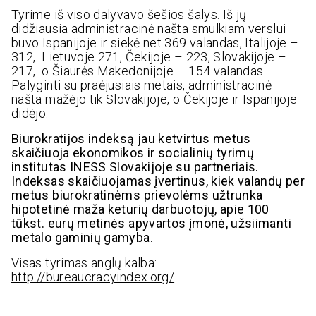
Tyrime iš viso dalyvavo šešios šalys. Iš jų
didžiausia administracinė našta smulkiam verslui
buvo Ispanijoje ir siekė net 369 valandas, Italijoje –
312, Lietuvoje 271, Čekijoje – 223, Slovakijoje –
217, o Šiaurės Makedonijoje – 154 valandas.
Palyginti su praėjusiais metais, administracinė
našta mažėjo tik Slovakijoje, o Čekijoje ir Ispanijoje
didėjo.
Biurokratijos indeksą jau ketvirtus metus
skaičiuoja ekonomikos ir socialinių tyrimų
institutas INESS Slovakijoje su partneriais.
Indeksas skaičiuojamas įvertinus, kiek valandų per
metus biurokratinėms prievolėms užtrunka
hipotetinė maža keturių darbuotojų, apie 100
tūkst. eurų metinės apyvartos įmonė, užsiimanti
metalo gaminių gamyba.
Visas tyrimas anglų kalba:
http://bureaucracyindex.org/