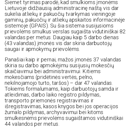
Šiemet tyrimas parodė, kad smulkioms įmonėms
Lietuvoje didžiausią administracinę naštą vis dar
sukelia atliekų ir pakuočių tvarkymas vieningoje
gaminių, pakuočių ir atliekų apskaitos informacinėje
sistemoje (GPAIS). Su šia sistema susijusioms
prievolėms smulkus verslas sugaišta vidutiniškai 82
valandas per metus. Daugiau kaip 5 darbo dienas
(43 valandas) įmonės vis dar skiria darbuotojų
saugai ir apmokymų prievolėms.
Panašiai kaip ir pernai, mažos įmonės 37 valandas
skiria su darbo apmokėjimu susijusių mokesčių
skaičiavimui bei administravimui. Kitiems
mokesčiams (pridėtinės vertės, pelno,
nekilnojamojo turto, taršos) – dar 47 valandas.
Tokiems formalumams, kaip darbuotojų samda ir
atleidimas, darbo laiko registro pildymas,
transporto priemonės registravimas ir
išregistravimas, kasos knygos bei jos operacijos
žurnalo pildymas, archyvavimui bei kitoms
smulkesnėms prievolėms sugaištamos vidutiniškai
44 valandos per metus.