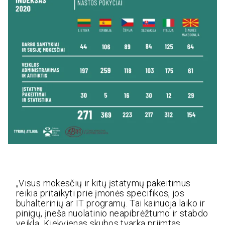
„Visus mokesčių ir kitų įstatymų pakeitimus
reikia pritaikyti prie įmonės specifikos, jos
buhalterinių ar IT programų. Tai kainuoja laiko ir
pinigų, įneša nuolatinio neapibrėžtumo ir stabdo
veiklą. Kiekvienas skubos tvarka priimtas