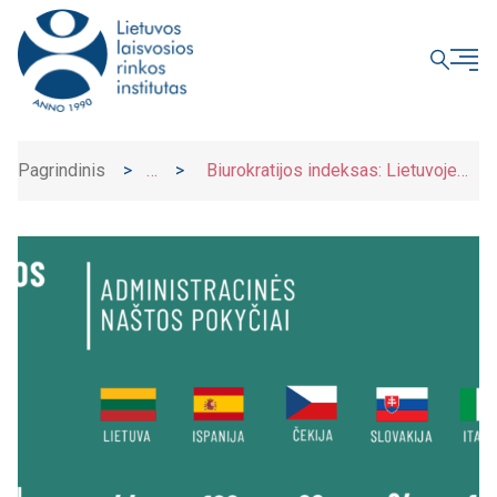
UŽDARYTI
Pagrindinis
>
>
Biurokratijos indeksas: Lietuvoje
Naujienos
maža įmonė biurokratijai sugaišta apie
271 valandą per metus