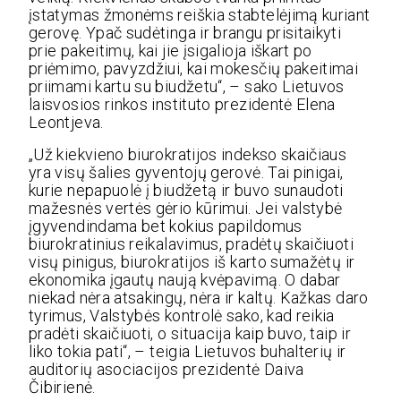
įstatymas žmonėms reiškia stabtelėjimą kuriant
gerovę. Ypač sudėtinga ir brangu prisitaikyti
prie pakeitimų, kai jie įsigalioja iškart po
priėmimo, pavyzdžiui, kai mokesčių pakeitimai
priimami kartu su biudžetu“, – sako Lietuvos
laisvosios rinkos instituto prezidentė Elena
Leontjeva.
„Už kiekvieno biurokratijos indekso skaičiaus
yra visų šalies gyventojų gerovė. Tai pinigai,
kurie nepapuolė į biudžetą ir buvo sunaudoti
mažesnės vertės gėrio kūrimui. Jei valstybė
įgyvendindama bet kokius papildomus
biurokratinius reikalavimus, pradėtų skaičiuoti
visų pinigus, biurokratijos iš karto sumažėtų ir
ekonomika įgautų naują kvėpavimą. O dabar
niekad nėra atsakingų, nėra ir kaltų. Kažkas daro
tyrimus, Valstybės kontrolė sako, kad reikia
pradėti skaičiuoti, o situacija kaip buvo, taip ir
liko tokia pati“, – teigia Lietuvos buhalterių ir
auditorių asociacijos prezidentė Daiva
Čibirienė.