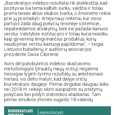
„Biurokratijos indekso rezultatai tik atskleidžia, kad
pozityviai šia tema kalbėti sunku: valdžia ir toliau
priima teisės aktus skubos tvarka, o žmonėms reikia
prie jų prisitaikyti. Artėja nauji rinkimai, kur visos
partijos žada daug pokyčių teisinėje sistemoje,
nepateikdamos atsakymų, kiek šie pažadai kainuos
verslui. Valstybės institucijos ir toliau kuria neaišku
kaip gyvenimą lengvinančius produktus, kurių
naudojimas verslui kainuoja papildomai“, – teigia
Lietuvos buhalterių ir auditorių asociacijos
prezidentė Daiva Čibirienė.
Nors dėl patobulintos indekso skaičiavimo
metodologijos (įtrauktų naujų sričių) negalima
tiesiogiai lyginti tyrimo rezultatų su ankstesniais
metais, vis dėlto matyti, kad dalyje sričių
biurokratijos daugėjo. Pernai dvigubai daugiau laiko
nei 2018 m. reikėjo skirti susipažinti su įstatymų
pokyčiais bei pildyti statistikos ataskaitas. Tam
pernai smulkios įmonės sugaišo 18 valandų.