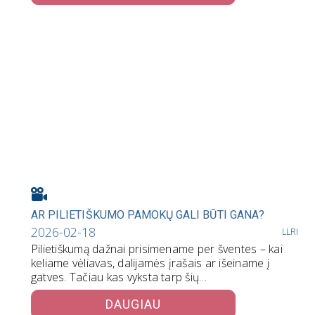
AR PILIETIŠKUMO PAMOKŲ GALI BŪTI GANA?
2026-02-18
LLRI
Pilietiškumą dažnai prisimename per šventes – kai
keliame vėliavas, dalijamės įrašais ar išeiname į
gatves. Tačiau kas vyksta tarp šių…
DAUGIAU