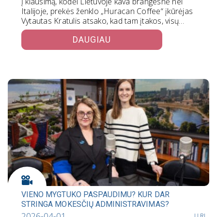
Į klausimą, kodėl Lietuvoje kava brangesnė nei
Italijoje, prekės ženklo „Huracan Coffee“ įkūrėjas
Vytautas Kratulis atsako, kad tam įtakos, visų…
DAUGIAU
VIENO MYGTUKO PASPAUDIMU? KUR DAR
STRINGA MOKESČIŲ ADMINISTRAVIMAS?
2026-04-01
LLRI