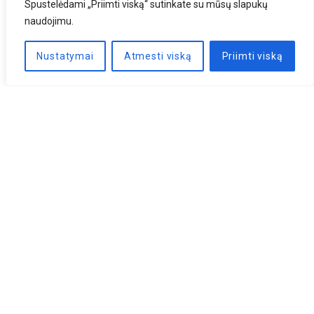
Spustelėdami „Priimti viską“ sutinkate su mūsų slapukų
naudojimu.
Nustatymai
Atmesti viską
Priimti viską
Naujienlaiškis
PRENUMERUOTI