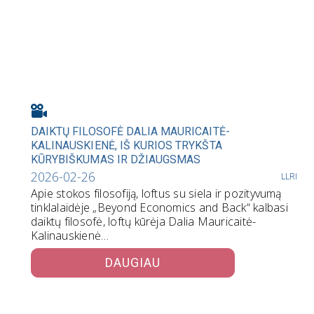
DAIKTŲ FILOSOFĖ DALIA MAURICAITĖ-
KALINAUSKIENĖ, IŠ KURIOS TRYKŠTA
KŪRYBIŠKUMAS IR DŽIAUGSMAS
2026-02-26
LLRI
Apie stokos filosofiją, loftus su siela ir pozityvumą
tinklalaidėje „Beyond Economics and Back“ kalbasi
daiktų filosofė, loftų kūrėja Dalia Mauricaitė-
Kalinauskienė…
DAUGIAU