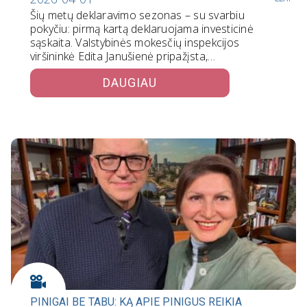
Šių metų deklaravimo sezonas – su svarbiu
pokyčiu: pirmą kartą deklaruojama investicinė
sąskaita. Valstybinės mokesčių inspekcijos
viršininkė Edita Janušienė pripažįsta,…
DAUGIAU
PINIGAI BE TABU: KĄ APIE PINIGUS REIKIA