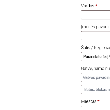
Vardas
*
Įmonės pavadi
Šalis / Region
Gatvė, namo n
Butas,
blokas
Miestas
*
ir