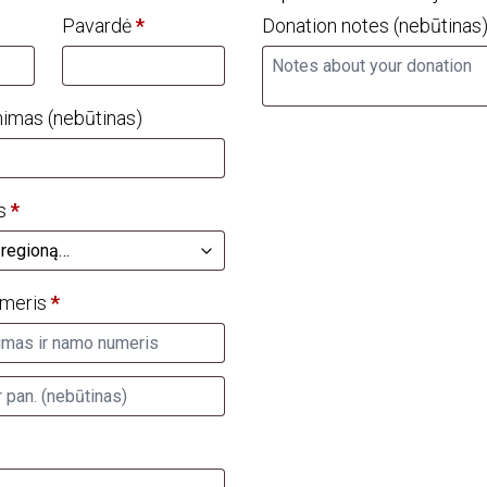
Pavardė
*
Donation notes
(nebūtinas
nimas
(nebūtinas)
as
*
umeris
*