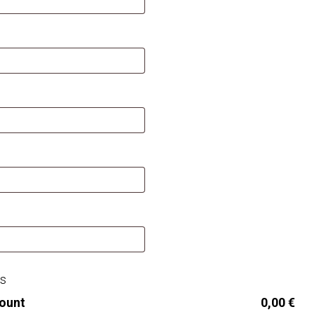
)
s
ount
0,00
€