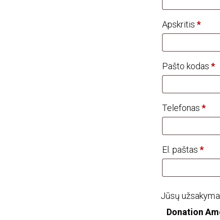
pan.
(nebūtinas
Apskritis
*
Pašto kodas
*
Telefonas
*
El. paštas
*
Jūsų užsakyma
Donation Am