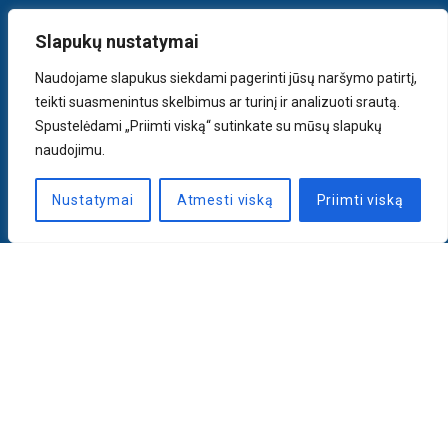
Slapukų nustatymai
Naudojame slapukus siekdami pagerinti jūsų naršymo patirtį,
teikti suasmenintus skelbimus ar turinį ir analizuoti srautą.
Spustelėdami „Priimti viską“ sutinkate su mūsų slapukų
naudojimu.
Nustatymai
Atmesti viską
Priimti viską
Naujienlaiškis