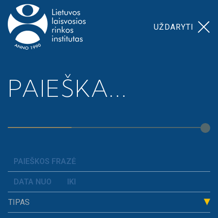
UŽDARYTI
Pagrindinis
>
>
Dėl Gyventojų pajamų
PAIEŠKA...
Naujienos
mokesčio įstatymo
TIPAS