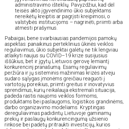
administravimo išteklių. Pavyzdžiui, kad dėl
teisės akto įgyvendinimo ūkio subjektams
nereikėtų kreiptis ar pagrįsti kreipimosi, o
valstybės institucijoms – nagrinėti, priimti arba
atmesti prašymus.
Pabaigai, bene svarbiausias pandemijos pamokų
aspektas: panaikinus perteklinius ūkinės veiklos
reguliavimus, ūkio subjektai galėtų ne tik lengviau
atlaikyti naujus su COVID–19 krize susijusius
iššūkius, bet ir įgytų Lietuvos gerovę lemiantį
konkurencinį pranašumą. Esamų reguliavimų
peržiūra ir jų sisteminis mažinimas krizės atveju
sudaro sąlygas įmonėms greičiau reaguoti į
vartotojų poreikius, priimti greitus ir inovatyvius
sprendimus, kurių reikalauja ekstremali situacija,
padeda rastis naujoms veiklos formoms,
produktams bei paslaugoms, logistikos grandinėms,
darbo organizavimo modeliams. Kryptingas
dereguliavimas padidintų Lietuvoje gaminamų
prekių ir paslaugų konkurencingumą užsienio
rinkose bei padėtų pritraukti investicijų, kurios