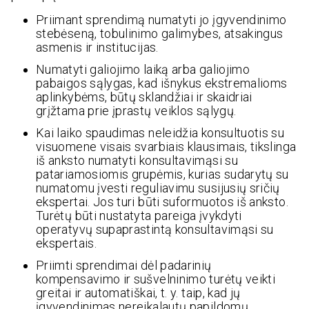
Priimant sprendimą numatyti jo įgyvendinimo
stebėseną, tobulinimo galimybes, atsakingus
asmenis ir institucijas.
Numatyti galiojimo laiką arba galiojimo
pabaigos sąlygas, kad išnykus ekstremalioms
aplinkybėms, būtų sklandžiai ir skaidriai
grįžtama prie įprastų veiklos sąlygų.
Kai laiko spaudimas neleidžia konsultuotis su
visuomene visais svarbiais klausimais, tikslinga
iš anksto numatyti konsultavimąsi su
patariamosiomis grupėmis, kurias sudarytų su
numatomu įvesti reguliavimu susijusių sričių
ekspertai. Jos turi būti suformuotos iš anksto.
Turėtų būti nustatyta pareiga įvykdyti
operatyvų supaprastintą konsultavimąsi su
ekspertais.
Priimti sprendimai dėl padarinių
kompensavimo ir sušvelninimo turėtų veikti
greitai ir automatiškai, t. y. taip, kad jų
įgyvendinimas nereikalautų papildomų