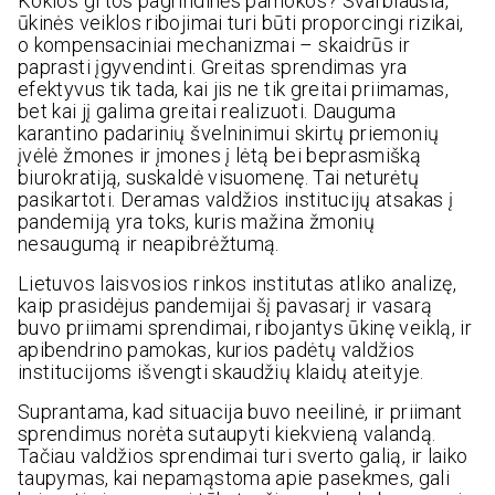
Kokios gi tos pagrindinės pamokos? Svarbiausia,
ūkinės veiklos ribojimai turi būti proporcingi rizikai,
o kompensaciniai mechanizmai – skaidrūs ir
paprasti įgyvendinti. Greitas sprendimas yra
efektyvus tik tada, kai jis ne tik greitai priimamas,
bet kai jį galima greitai realizuoti. Dauguma
karantino padarinių švelninimui skirtų priemonių
įvėlė žmones ir įmones į lėtą bei beprasmišką
biurokratiją, suskaldė visuomenę. Tai neturėtų
pasikartoti. Deramas valdžios institucijų atsakas į
pandemiją yra toks, kuris mažina žmonių
nesaugumą ir neapibrėžtumą.
Lietuvos laisvosios rinkos institutas atliko analizę,
kaip prasidėjus pandemijai šį pavasarį ir vasarą
buvo priimami sprendimai, ribojantys ūkinę veiklą, ir
apibendrino pamokas, kurios padėtų valdžios
institucijoms išvengti skaudžių klaidų ateityje.
Suprantama, kad situacija buvo neeilinė, ir priimant
sprendimus norėta sutaupyti kiekvieną valandą.
Tačiau valdžios sprendimai turi sverto galią, ir laiko
taupymas, kai nepamąstoma apie pasekmes, gali