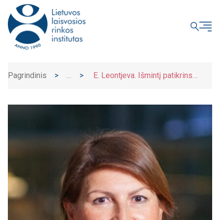
UŽDARYTI
Pagrindinis
>
>
E. Leontjeva. Išmintį patikrins
Naujienos
mokėjimas pasimokyti iš pirmosios
pandemijos klaidų