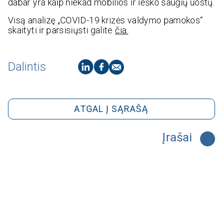
dabar yra kaip niekad mobilios ir ieško saugių uostų.
Visą analizę „COVID-19 krizės valdymo pamokos“
skaityti ir parsisiųsti galite
čia.
Dalintis
ATGAL Į SĄRAŠĄ
Įrašai