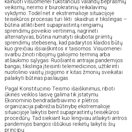
kainuoti visuomenei tūkstančius valandų beprasmių
veiksmų, nerimo ir biurokratinių reikalavimų
vykdymo. Todėl net ir ekstremalioje situacijoje
teisėkūros procesas turi likti skaidrus ir tikslingas –
būtina atlikti bent supaprastintą rengiamų
sprendimų poveikio vertinimą, nagrinėti
alternatyvas, būtina numatyti skubotai priimtų
sprendimų stebėseną, kad padarytos klaidos būtų
kuo greičiau išsiaiškintos ir taisomos. Visuomenei
svarbu žinoti ribojimų galiojimo terminą arba
atšaukimo sąlygas. Ruošiantis antrajai pandemijos
bangai, tikslinga įteisinti telemedicinos, užtikrinti
nuotolinio vaistų įsigijimo ir kitas žmonių sveikatai
palaikyti būtinas paslaugas.
Pagal Konstitucinio Teismo išaiškinimus, riboti
ūkinės veiklos laisvę galima tik įstatymu.
Ekonominio bendradarbiavimo ir plėtros
organizacija pabrėžia būtinybę ekstremalioje
situacijoje laikytis bent supaprastintų teisėkūros
procedūrų. Tad siekiant kuo lengviau atlaikyti antros
pandemijos bangos iššūkius reikėtų laikytis šių
principų: