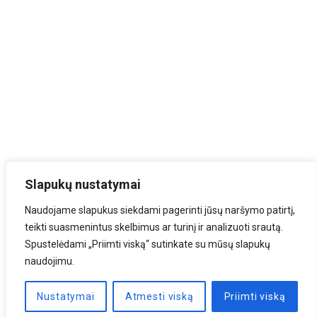
Slapukų nustatymai
Naudojame slapukus siekdami pagerinti jūsų naršymo patirtį,
teikti suasmenintus skelbimus ar turinį ir analizuoti srautą.
Spustelėdami „Priimti viską“ sutinkate su mūsų slapukų
naudojimu.
Nustatymai
Atmesti viską
Priimti viską