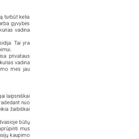
 turbūt kelia
 arba gyvybės
 kurias vadina
idija. Tai yra
pimui.
isa privataus
 kurias vadina
avimo mes jau
ai laipsniškai
 pradedant nuo
kia žaibiškai
 dvasioje būtų
aprūpinti mus
ensijų kaupimo