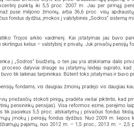
centinį punktą iki 5,5 proc. 2007 m. Jau per pirmąjį pen
až pusė milijono žmonių, arba 36,6 proc. visų apdraustųj
ačius fondus dydžiui, įmokos į valstybinės „Sodros“ sistemą m
u atliko Trojos arklio vaidmenį. Kai įstatymas jau buvo pare
kirtingus kelius – valstybinį ir privatų. Juk privačių pensijų f
enka į „Sodros“ biudžetą, o ten jau yra atskiriama dalis priv
s proceso dalyviai drauge su įstatymų leidėju suprato, kad 
buvo tik laikinas tarpininkas. Būtent toks įstatymas ir buvo pr
pensijų fondams, vis daugiau žmonių pradėjo vis daugiau kau
ių priežasčių stokoti pinigų, pradėta viešai piktintis, kad pr
inių pensininkų pensijas). Visa reformos esmė, perėjimo la
tik pasiekus 5,5 proc. atskaitymų į privačius fondus tikslą,
mųjų įmokų į pensijų fondus dydžius. Nuo 2009 m. liepos 
žiamųjų pajamų, nuo 2012 m. – 1,5 proc., 2013 m. – 2,5 