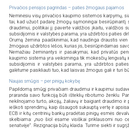
Privačios pensijos pagrindas – paties žmogaus pajamos
Neminėsiu visų privačios kaupimo sistemos karpymų, sia
tai, kad užuot padarę žmogų sąmoningai besirūpinantį sa
draudimui, politikai jį pavertė valdžios įkaitu, valdžios 
subsidijomis ir valstybės parama, yra uždirbtos paties d
Orumą žemina paaiškinimai, kad naudinga draustis vien tod
žmogaus uždirbtos lėšos, kurias jis, besirūpindamas savo
Nemažiau žeminantys ir pasakymai, kad privatūs pensij
kaupimo sistema yra veiksminga tik mokesčių lengvatų ir v
subsidijomis ir valstybės parama, yra uždirbtos pati
galėtume pasikliauti tuo, kad laisvas žmogus gali ir turi b
Naujas smūgis – per pinigų kokybę
Papildomą smūgį privačiam draudimui ir kaupimui sudavė n
praranda savo funkciją būti išteklių ribotumo ženklu. Pa
nekilnojamo turto, akcijų, žaliavų ir baigiant draudimo
ieškoti sprendimų, kaip išsaugoti sukauptą vertę ir apsis
ECB ir kitų centrinių bankų pradėtas pinigų esmės devalv
skelbiama: „nuo šiol esame visiškai priklausomi nuo ce
senatvėje“. Rezignacija būtų klaida. Turime siekti ir sugr