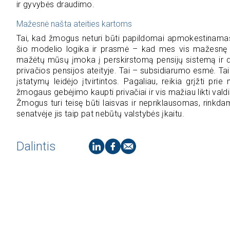
ir gyvybės draudimo.
Mažesnė našta ateities kartoms
Tai, kad žmogus neturi būti papildomai apmokestinamas u
šio modelio logika ir prasmė – kad mes vis mažesnę n
mažėtų mūsų įmoka į perskirstomą pensijų sistemą ir 
privačios pensijos ateityje. Tai – subsidiarumo esmė. Taig
įstatymų leidėjo įtvirtintos. Pagaliau, reikia grįžti pr
žmogaus gebėjimo kaupti privačiai ir vis mažiau likti vald
Žmogus turi teisę būti laisvas ir nepriklausomas, rinkd
senatvėje jis taip pat nebūtų valstybės įkaitu.
Dalintis