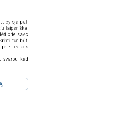
, byloja pati
u laipsniškai
ėti prie savo
nti, turi būti
 prie realaus
u svarbu, kad
Ą