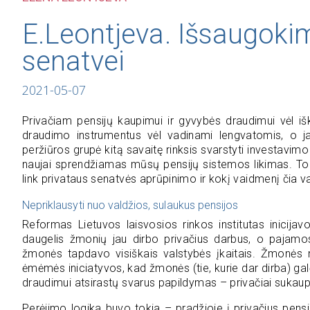
E.Leontjeva. Išsaugok
senatvei
2021-05-07
Privačiam pensijų kaupimui ir gyvybės draudimui vėl iš
draudimo instrumentus vėl vadinami lengvatomis, o ja
peržiūros grupė kitą savaitę rinksis svarstyti investavi
naujai sprendžiamas mūsų pensijų sistemos likimas. Todė
link privataus senatvės aprūpinimo ir kokį vaidmenį čia 
Nepriklausyti nuo valdžios, sulaukus pensijos
Reformas Lietuvos laisvosios rinkos institutas inicij
daugelis žmonių jau dirbo privačius darbus, o pajamos
žmonės tapdavo visiškais valstybės įkaitais. Žmonės 
ėmėmės iniciatyvos, kad žmonės (tie, kurie dar dirba) galė
draudimui atsirastų svarus papildymas – privačiai sukaup
Perėjimo logika buvo tokia – pradžioje į privačius pe