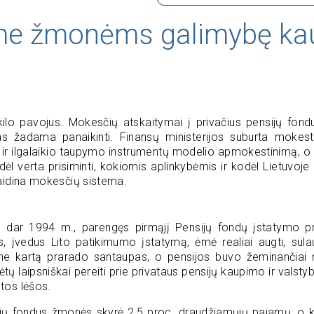
ime žmonėms galimybę ka
kilo pavojus. Mokesčių atskaitymai į privačius pensijų fond
s žadama panaikinti. Finansų ministerijos suburta mokest
mo ir ilgalaikio taupymo instrumentų modelio apmokestinimą, o
l verta prisiminti, kokiomis aplinkybėmis ir kodėl Lietuvoj
vaidina mokesčių sistema.
avo dar 1994 m., parengęs pirmąjį Pensijų fondų įstatymo p
, įvedus Lito patikimumo įstatymą, ėmė realiai augti, sul
ne kartą prarado santaupas, o pensijos buvo žeminančiai 
tų laipsniškai pereiti prie privataus pensijų kaupimo ir valsty
tos lėšos.
nsijų fondus žmonės skyrė 2,5 proc. draudžiamųjų pajamų, o