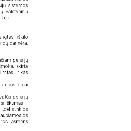
sijų sistemos
ų valstybiniu
ažėjo.
ngtas, iškilo
ondų dar nėra,
ačiam pensijų
įmoka, skirta
iimtas. Ir kas
pti būsimajai
ivatūs pensijų
ipsniškumas –
 „dėl sunkios
kaupiamosios
proc. asmens