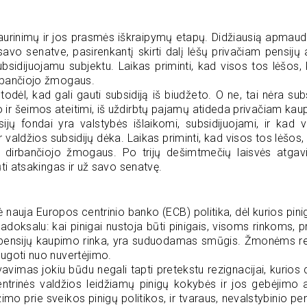
urinimų ir jos prasmės iškraipymų etapų. Didžiausią apmaudą
vo senatve, pasirenkantį skirti dalį lėšų privačiam pensijų
subsidijuojamu subjektu. Laikas priminti, kad visos tos lėšos,
irbančiojo žmogaus.
ėl, kad gali gauti subsidiją iš biudžeto. O ne, tai nėra subs
 ir šeimos ateitimi, iš uždirbtų pajamų atideda privačiam kau
ų fondai yra valstybės išlaikomi, subsidijuojami, ir kad v
aldžios subsidijų dėka. Laikas priminti, kad visos tos lėšos,
es dirbančiojo žmogaus. Po trijų dešimtmečių laisvės atg
ūti atsakingas ir už savo senatvę.
auja Europos centrinio banko (ECB) politika, dėl kurios pinig
radoksalu: kai pinigai nustoja būti pinigais, visoms rinkoms,
 ir pensijų kaupimo rinka, yra suduodamas smūgis. Žmonėms rei
augoti nuo nuvertėjimo.
avimas jokiu būdu negali tapti pretekstu rezignacijai, kurios
ntrinės valdžios leidžiamų pinigų kokybės ir jos gebėjimo 
įžimo prie sveikos pinigų politikos, ir tvaraus, nevalstybinio p