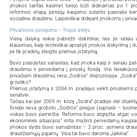
įmokos tarifas kasmet turėjo būti didinamas po 1 pro
reformos etapą pensijų kaupimo sutartis pasirašė bem
socialiniu draudimu. Laipsniškai didėjant įmokoms į priv
Privačioms pensijoms – Trojos arklys
Vieną dalyką reikia pabrėžti išskirtinai, nes jis vėlia
klausimas, kaip techniškai aprašyti įmokos išskyrimą į du s
jie tik pradėtų steigtis priėmus įstatymą.
Buvo pasiūlytas variantas, kad įmoka kaip ir seniau pat
draudimui ir pervedama į privatų fondą. Visi teisėkūro
privačiam draudimui, nėra „Sodros“ dispozicijoje. „Sodra“ 
gi nutiko?
Priėmus įstatymą ir 2004 m. pradėjus veikti privatiems 
senatvei.
Tačiau kai per 2009 m. krizę „Sodra“ pradėjo dėl objektyv
fondai neva grobsto „Sodros“ pinigus (suprask – tuomet
viskas buvo pamiršta. Reforma buvo atgręžta atgal: vos 
ekonominės situacijos“ imta mažinti pervedamų kaupia
įmokos dydis buvo sumažintas – 2 proc. asmens draud
draudžiamųjų pajamų. Visa tai buvo daroma „laikinai“.