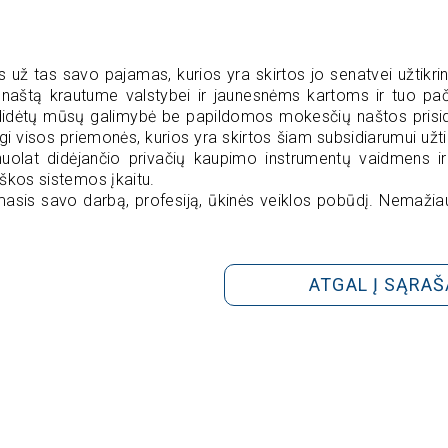
ž tas savo pajamas, kurios yra skirtos jo senatvei užtikrinti
aštą krautume valstybei ir jaunesnėms kartoms ir tuo pači
didėtų mūsų galimybė be papildomos mokesčių naštos prisid
i visos priemonės, kurios yra skirtos šiam subsidiarumui užtikri
ie nuolat didėjančio privačių kaupimo instrumentų vaidmens ir
iškos sistemos įkaitu.
amasis savo darbą, profesiją, ūkinės veiklos pobūdį. Nemažia
ATGAL Į SĄRAŠ