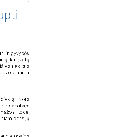
upti
us ir gyvybės
inių lengvatų
 iš esmės bus
e buvo einama
rojektą. Nors
aukę senatvės
mažos, todėl
biniam pensijų
 kaupiamosios