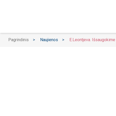
Pagrindinis
>
Naujienos
>
E.Leontjeva. Išsaugokime