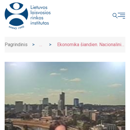
UŽDARYTI
Pagrindinis
>
>
Ekonomika šiandien. Nacionalinis
Naujienos
susitarimas dėl švietimo – kas keisis