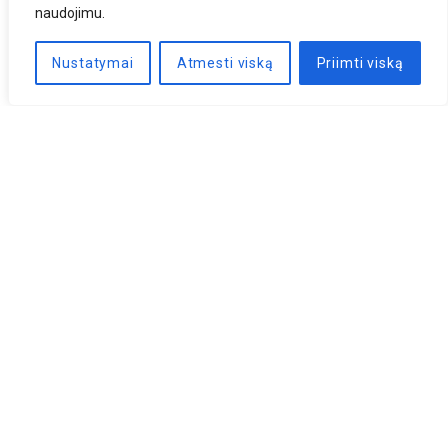
naudojimu.
Nustatymai
Atmesti viską
Priimti viską
Naujienlaiškis
PRENUMERUOTI