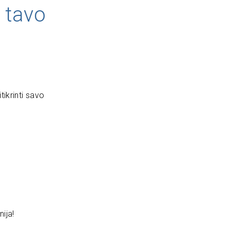
 tavo
tikrinti savo
nija!