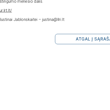
aštingumo mėnesio dalis.
.lrt.lt/
tinai Jablonskaitei – justina@llri.lt
ATGAL Į SĄRAŠ