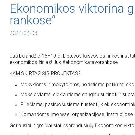
Ekonomikos viktorina g
rankose“
2024-04-03
Jau balandžio 15–19 d. Lietuvos laisvosios rinkos instituta
ekonomikos žinias! Juk #ekonomikatavorankose
KAM SKIRTAS ŠIS PROJEKTAS?
Mokykloms ir mokytojams, norintiems patikrinti eko
Moksleiviams, siekiantiems daugiau sužinoti ir supras
Piliečiams, pasiruošusiems nustebti, kiek ekonominių
Komandoms įmonėse, organizacijose, institucijose –
Geriausiai ir greičiausiai išsprendusiųjų Ekonomikos vikt