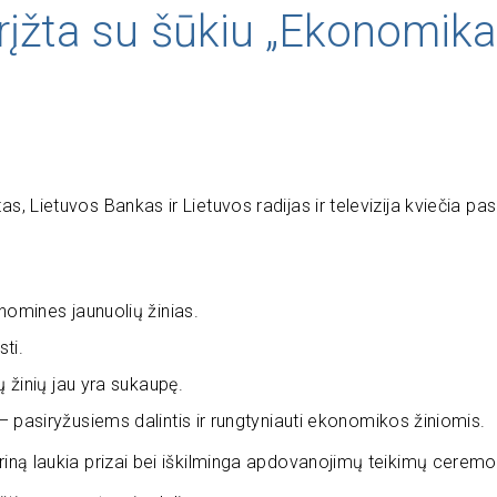
rįžta su šūkiu „Ekonomika
s, Lietuvos Bankas ir Lietuvos radijas ir televizija kviečia pasi
nomines jaunuolių žinias.
ti.
 žinių jau yra sukaupę.
 pasiryžusiems dalintis ir rungtyniauti ekonomikos žiniomis.
oriną laukia prizai bei iškilminga apdovanojimų teikimų ceremo