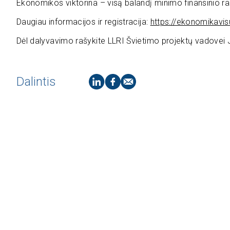
Ekonomikos viktorina – visą balandį minimo finansinio r
Daugiau informacijos ir registracija:
https://ekonomikavisur
Dėl dalyvavimo rašykite LLRI Švietimo projektų vadovei Jus
Dalintis