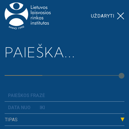
UŽDARYTI
Pagrindinis
>
Ekonominė politika
PAIEŠKA...
EKONOMINĖ
POLITIKA
TIPAS