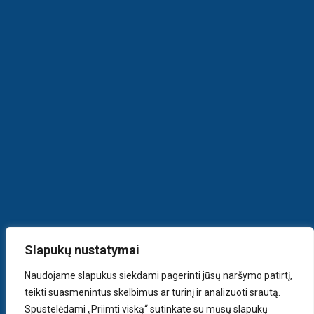
Slapukų nustatymai
Naudojame slapukus siekdami pagerinti jūsų naršymo patirtį,
teikti suasmenintus skelbimus ar turinį ir analizuoti srautą.
Spustelėdami „Priimti viską“ sutinkate su mūsų slapukų