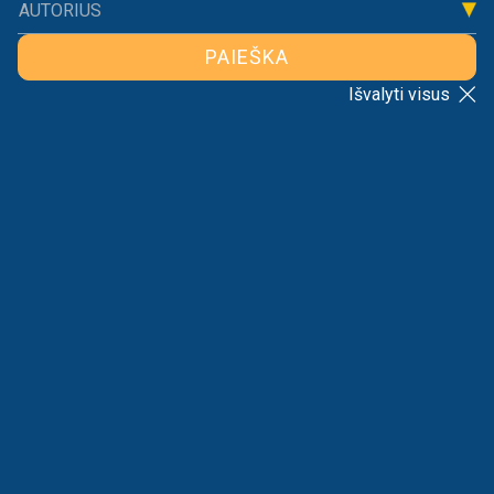
Dalintis
AUTORIUS
PAIEŠKA
Išvalyti visus