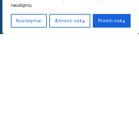
naudojimu.
Nustatymai
Atmesti viską
Priimti viską
Naujienlaiškis
PRENUMERUOTI