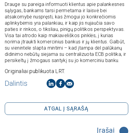
Drauge su pareiga informuoti klientus apie palankesnes
sąlygas, bankams tarsi permetama ir laisvė bei
atsakomybė nuspręsti, kas žmogui jo konkrečiomis
aplinkybėmis yra palankiau, ir kaip jis nujaučia savo
paties ir rinkos, o tiksliau, pinigų politikos perspektyvas.
Visa tai atrodo kaip makiaveliškos pinklės, į kurias
norima įtraukti komercinius bankus ir jų klientus. Galbūt,
su vienintele slapta mintimi – kad įtampa dėl palūkanų
didinimo nebūtų siejama su centralizuota ECB politika, ir
persikeltų į žmogaus santykį su jo komerciniu banku.
Originaliai publikuota LRT.
Dalintis
ATGAL Į SĄRAŠĄ
Įrašai