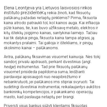
Elena Leontjeva yra Lietuvos laisvosios rinkos
instituto prezidentė
Ką reikia žinoti, kad fiksuotų
palūkanų pažadas netaptų pinklėmis? Pirma, fiksuota
kaina atrodo patraukli tol, kol kainos auga. Kai infliacija
pūtė kainas, tie, kas buvo užfiksavę metalo, elektros ir
kitų išteklių įsigijimo kainas, santykinai laimėjo. Tačiau
kai tik dalykai pinga, fiksuota kaina tampa atgrasi, ją
mokantys pralaimi. Tai galioja ir ištekliams, ir pinigų
skolinimo kainai – palūkanoms.
Antra, palūkanų fiksavimas visuomet kainuoja. Nes tokį
sandorį privalu apdrausti, perkant išvestinius (angl.
hedge
) instrumentus. Tad prie fiksuotų palūkanų
visuomet prisideda papildoma suma, leidžianti
pardavėjui apsisaugoti nuo neapibrėžtumo ir
nebankrutuoti, jei palūkanos ims stipriai svyruoti. Tai
sudėtingi išvestiniai instrumentai, reikalaujantys aukštos
bankininkų kompetencijos, ir pakankamo operacijų
masto, kad paslauga netaptų per brangi.
Priversti visus bankus siūlyti klientams fiksuotas