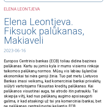
ELENA LEONTJEVA
Elena Leontjeva.
Fiksuok palūkanas,
Makiaveli
2023-06-16
Europos Centrinis bankas (ECB) toliau didina bazines
palūkanas. Kartu su jomis kyla ir mums visiems rinkoje
taikomos palūkanų normos. Mūsų vis labiau šąlančiai
ekonomikai tai nėra geroji žinia. Tuo pat metu Lietuvos
Bankas imasi veiksmų, kad komerciniai bankai privalėtų
siūlyti vartotojams fiksuotas kreditų palūkanas. Kai
palūkanos visuotinai auga, tai atrodo itin patrauklu. Tai
skiepija viltį, kad nuo palūkanų augimo apsisaugoti
galima, ir kad atsakingi už tai yra komerciniai bankai, bet
ne palūkanas centralizuotai keliantis ECB.