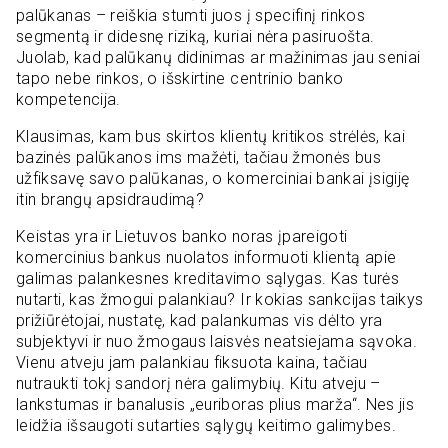
palūkanas – reiškia stumti juos į specifinį rinkos
segmentą ir didesnę riziką, kuriai nėra pasiruošta.
Juolab, kad palūkanų didinimas ar mažinimas jau seniai
tapo nebe rinkos, o išskirtine centrinio banko
kompetencija.
Klausimas, kam bus skirtos klientų kritikos strėlės, kai
bazinės palūkanos ims mažėti, tačiau žmonės bus
užfiksavę savo palūkanas, o komerciniai bankai įsigiję
itin brangų apsidraudimą?
Keistas yra ir Lietuvos banko noras įpareigoti
komercinius bankus nuolatos informuoti klientą apie
galimas palankesnes kreditavimo sąlygas. Kas turės
nutarti, kas žmogui palankiau? Ir kokias sankcijas taikys
prižiūrėtojai, nustatę, kad palankumas vis dėlto yra
subjektyvi ir nuo žmogaus laisvės neatsiejama sąvoka.
Vienu atveju jam palankiau fiksuota kaina, tačiau
nutraukti tokį sandorį nėra galimybių. Kitu atveju –
lankstumas ir banalusis „euriboras plius marža“. Nes jis
leidžia išsaugoti sutarties sąlygų keitimo galimybes.