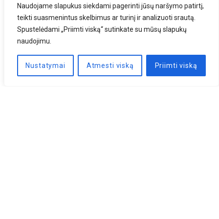
Naudojame slapukus siekdami pagerinti jūsų naršymo patirtį,
teikti suasmenintus skelbimus ar turinį ir analizuoti srautą.
Spustelėdami „Priimti viską“ sutinkate su mūsų slapukų
naudojimu.
Nustatymai
Atmesti viską
Priimti viską
Naujienlaiškis