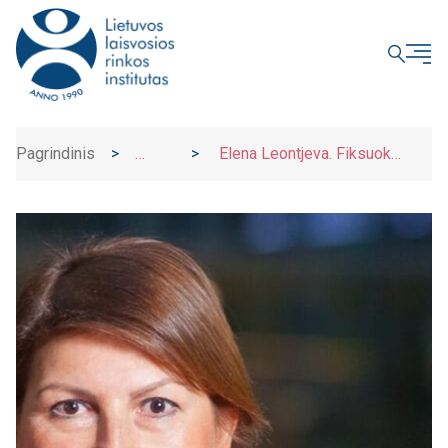
UŽDARYTI
Pagrindinis
>
>
Elena Leontjeva. Fiksuok
Naujienos
palūkanas, Makiaveli