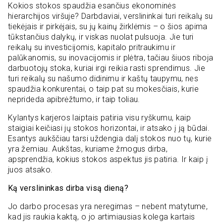
Kokios stokos spaudžia esančius ekonominės
hierarchijos viršuje? Darbdaviai, verslininkai turi reikalų su
tiekėjais ir pirkėjais, su jų kainų žirklėmis – o šios apima
tūkstančius dalykų, ir viskas nuolat pulsuoja. Jie turi
reikalų su investicijomis, kapitalo pritraukimu ir
palūkanomis, su inovacijomis ir plėtra, tačiau šiuos riboja
darbuotojų stoka, kuriai irgi reikia rasti sprendimus. Jie
turi reikalų su našumo didinimu ir kaštų taupymu, nes
spaudžia konkurentai, o taip pat su mokesčiais, kurie
neprideda apibrėžtumo, ir taip toliau.
Kylantys karjeros laiptais patiria visu ryškumu, kaip
staigiai keičiasi jų stokos horizontai, ir atsako į ją būdai.
Esantys aukščiau tarsi uždengia dalį stokos nuo tų, kurie
yra žemiau. Aukštas, kuriame žmogus dirba,
apsprendžia, kokius stokos aspektus jis patiria. Ir kaip į
juos atsako.
Ką verslininkas dirba visą dieną?
Jo darbo procesas yra neregimas – nebent matytume,
kad jis raukia kaktą, o jo artimiausias kolega kartais