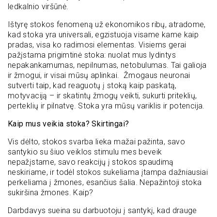
ledkalnio viršūnė.
Ištyrę stokos fenomeną už ekonomikos ribų, atradome,
kad stoka yra universali, egzistuoja visame kame kaip
pradas, visa ko radimosi elementas. Visiems gerai
pažįstama prigimtinė stoka: nuolat mus lydintys
nepakankamumas, nepilnumas, netobulumas. Tai galioja
ir žmogui, ir visai mūsų aplinkai. Žmogaus neuronai
sutverti taip, kad reaguotų į stoką kaip paskatą,
motyvaciją – ir skatintų žmogų veikti, sukurti priteklių,
perteklių ir pilnatvę. Stoka yra mūsų variklis ir potencija.
Kaip mus veikia stoka? Skirtingai?
Vis dėlto, stokos svarba lieka mažai pažinta, savo
santykio su šiuo veiklos stimulu mes beveik
nepažįstame, savo reakcijų į stokos spaudimą
neskiriame, ir todėl stokos sukeliama įtampa dažniausiai
perkeliama į žmones, esančius šalia. Nepažintoji stoka
sukiršina žmones. Kaip?
Darbdavys sueina su darbuotoju į santykį, kad drauge