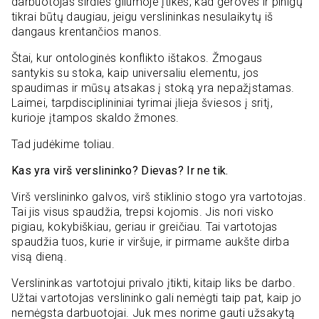
darbuotojas širdies gilumoje įtikės, kad gerovės ir pinigų
tikrai būtų daugiau, jeigu verslininkas nesulaikytų iš
dangaus krentančios manos.
Štai, kur ontologinės konflikto ištakos. Žmogaus
santykis su stoka, kaip universaliu elementu, jos
spaudimas ir mūsų atsakas į stoką yra nepažįstamas.
Laimei, tarpdisciplininiai tyrimai įlieja šviesos į sritį,
kurioje įtampos skaldo žmones.
Tad judėkime toliau.
Kas yra virš verslininko? Dievas? Ir ne tik.
Virš verslininko galvos, virš stiklinio stogo yra vartotojas.
Tai jis visus spaudžia, trepsi kojomis. Jis nori visko
pigiau, kokybiškiau, geriau ir greičiau. Tai vartotojas
spaudžia tuos, kurie ir viršuje, ir pirmame aukšte dirba
visą dieną.
Verslininkas vartotojui privalo įtikti, kitaip liks be darbo.
Užtai vartotojas verslininko gali nemėgti taip pat, kaip jo
nemėgsta darbuotojai. Juk mes norime gauti užsakytą