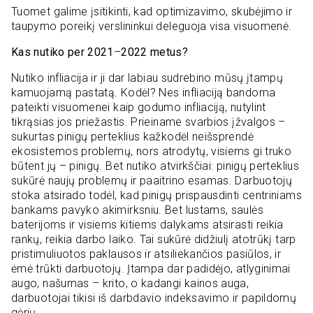
Tuomet galime įsitikinti, kad optimizavimo, skubėjimo ir
taupymo poreikį verslininkui deleguoja visa visuomenė.
Kas nutiko per 2021
–
2022 metus?
Nutiko infliacija ir ji dar labiau sudrebino mūsų įtampų
kamuojamą pastatą. Kodėl? Nes infliaciją bandoma
pateikti visuomenei kaip godumo infliaciją, nutylint
tikrąsias jos priežastis. Prieiname svarbios įžvalgos –
sukurtas pinigų perteklius kažkodėl neišsprendė
ekosistemos problemų, nors atrodytų, visiems gi truko
būtent jų – pinigų. Bet nutiko atvirkščiai: pinigų perteklius
sukūrė naujų problemų ir paaitrino esamas. Darbuotojų
stoka atsirado todėl, kad pinigų prispausdinti centriniams
bankams pavyko akimirksniu. Bet lustams, saulės
baterijoms ir visiems kitiems dalykams atsirasti reikia
rankų, reikia darbo laiko. Tai sukūrė didžiulį atotrūkį tarp
pristimuliuotos paklausos ir atsiliekančios pasiūlos, ir
ėmė trūkti darbuotojų. Įtampa dar padidėjo, atlyginimai
augo, našumas – krito, o kadangi kainos auga,
darbuotojai tikisi iš darbdavio indeksavimo ir papildomų
gėrių.