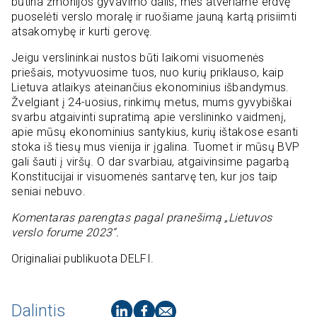
būtina žmonijos gyvavimo dalis, mes atveriame erdvę
puoselėti verslo moralę ir ruošiame jauną kartą prisiimti
atsakomybę ir kurti gerovę.
Jeigu verslininkai nustos būti laikomi visuomenės
priešais, motyvuosime tuos, nuo kurių priklauso, kaip
Lietuva atlaikys ateinančius ekonominius išbandymus.
Žvelgiant į 24-uosius, rinkimų metus, mums gyvybiškai
svarbu atgaivinti supratimą apie verslininko vaidmenį,
apie mūsų ekonominius santykius, kurių ištakose esanti
stoka iš tiesų mus vienija ir įgalina. Tuomet ir mūsų BVP
gali šauti į viršų. O dar svarbiau, atgaivinsime pagarbą
Konstitucijai ir visuomenės santarvę ten, kur jos taip
seniai nebuvo.
Komentaras parengtas pagal pranešimą „Lietuvos
verslo forume 2023“.
Originaliai publikuota DELFI.
Dalintis