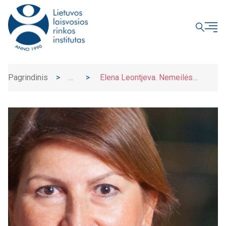
UŽDARYTI
Pagrindinis
>
>
Elena Leontjeva. Nemeilės
Naujienos
verslininkui dekonstrukcija ir gydymo
būdai