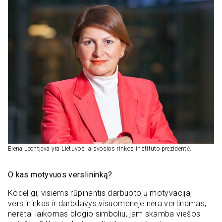
Elena Leontjeva yra Lietuvos laisvosios rinkos instituto prezidentė.
O kas motyvuos verslininką?
Kodėl gi, visiems rūpinantis darbuotojų motyvacija,
verslininkas ir darbdavys visuomenėje nėra vertinamas,
neretai laikomas blogio simboliu, jam skamba viešos