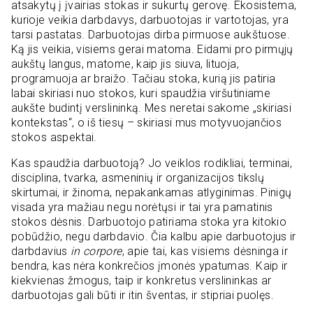
atsakytų į įvairias stokas ir sukurtų gerovę. Ekosistema,
kurioje veikia darbdavys, darbuotojas ir vartotojas, yra
tarsi pastatas. Darbuotojas dirba pirmuose aukštuose.
Ką jis veikia, visiems gerai matoma. Eidami pro pirmųjų
aukštų langus, matome, kaip jis siuva, lituoja,
programuoja ar braižo. Tačiau stoka, kurią jis patiria
labai skiriasi nuo stokos, kuri spaudžia viršutiniame
aukšte budintį verslininką. Mes neretai sakome „skiriasi
kontekstas“, o iš tiesų – skiriasi mus motyvuojančios
stokos aspektai.
Kas spaudžia darbuotoją? Jo veiklos rodikliai, terminai,
disciplina, tvarka, asmeninių ir organizacijos tikslų
skirtumai, ir žinoma, nepakankamas atlyginimas. Pinigų
visada yra mažiau negu norėtųsi ir tai yra pamatinis
stokos dėsnis. Darbuotojo patiriama stoka yra kitokio
pobūdžio, negu darbdavio. Čia kalbu apie darbuotojus ir
darbdavius
in corpore
, apie tai, kas visiems dėsninga ir
bendra, kas nėra konkrečios įmonės ypatumas. Kaip ir
kiekvienas žmogus, taip ir konkretus verslininkas ar
darbuotojas gali būti ir itin šventas, ir stipriai puolęs.