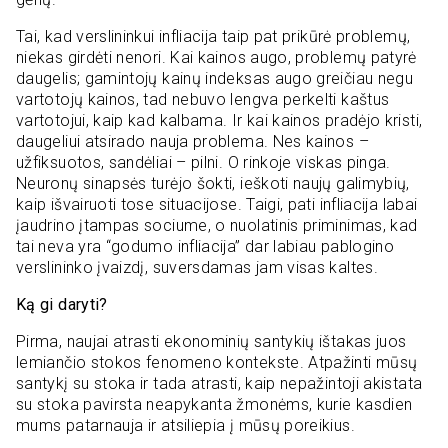
Tai, kad verslininkui infliacija taip pat prikūrė problemų,
niekas girdėti nenori. Kai kainos аugo, problemų patyrė
daugelis; gamintojų kainų indeksas augo greičiau negu
vartotojų kainos, tad nebuvo lengva perkelti kaštus
vartotojui, kaip kad kalbama. Ir kai kainos pradėjo kristi,
daugeliui atsirado nauja problema. Nes kainos –
užfiksuotos, sandėliai – pilni. O rinkoje viskas pinga.
Neuronų sinapsės turėjo šokti, ieškoti naujų galimybių,
kaip išvairuoti tose situacijose. Taigi, pati infliacija labai
įaudrino įtampas sociume, o nuolatinis priminimas, kad
tai neva yra “godumo infliacija” dar labiau pablogino
verslininko įvaizdį, suversdamas jam visas kaltes.
Ką gi daryti?
Pirma, naujai atrasti ekonominių santykių ištakas juos
lemiančio stokos fenomeno kontekste. Atpažinti mūsų
santykį su stoka ir tada atrasti, kaip nepažintoji akistata
su stoka pavirsta neapykanta žmonėms, kurie kasdien
mums patarnauja ir atsiliepia į mūsų poreikius.