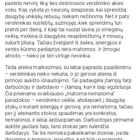
pastebi nervinį tiką ties dešiniosios verslininko akies
voku. Kas vyksta jo neuronų sinapsėse, kai sprendžia
daugybę unikalių rebusų, niekam nežinoma. Net ir pats
verslininkas nustebtų, sužinojęs, kiek sprendimų turi
priimti per dieną, ir kaip tai nuolat lavina jo smegenų
veiklą, mokina iš daugybės neapibrėžtumų ir minusų
sukurti pliusą. Tačiau žvelgiant iš šalies, sinergijos ir
vertės kūrimo paslaptys nėra matomos. Ir žmogui
atrodo – nieko jie ten viršuje neveikia.
Tada ateina marksizmas, su labai paprastu paaiškinimu
– verslininkas nieko nekuria, o jo gerovė ateina iš
pirmojo aukšto išnaudojimo. Tai padaugina įtampą tarp
darbuotojo ir darbdavio – įtampą, kuri ir taip egzistuoja.
Čia prieiname svarbiausio „matoma-nematoma“
paradokso – verslininko veikla, atsiliepiant į daugybę
stokų ir kuriant sinergiją ir gerovę, yra nematoma, tačiau
per jį ateinantis stokos spaudimas yra konkretus,
nemalonus, ir labai apčiuopiamas. Darbuotojas pirmame
aukšte jaučiasi taip, tarsi stokas jam nuleidžia
darbdavys. Tai šis nemoka pakankamai dosniai, įveda
discipliną ir terminus, spaudžia, kad būtų pagaminta