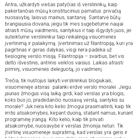
Antra, užkardyti viešas patyčias iš verslininkų, kaip
pakertančias mūsų konstitucinius pamatus: privačią
nuosavybę, laisvus mainus, santarvę. Santarvė būtų
brangiausia dovana, jeigu tik mes sugebėtume naujai
atrasti mūsų vaidmenis, santykius ir taip išgydyti juos, jei
suteiktume verslininkui taip reikalingą visuomenės
įvertinimą ir palaikymą. Įvertinimas už filantropiją, kuri yra
pagirtinas ir geras dalykas, visgi nėra padėka už
tiesioginę verslo misiją. Filantropija – svarbus, bet vis
dėlto išvestinis, antrinis veiklos vaisius. Laikas atrasti
pirminį, visuomenės deleguotą, jo vaidmenį.
Trečia, tik nustojus laikyti verslininkus blogiukais,
visuomenėje atsiras palanki erdvė verslo moralei. Jeigu
jaunas žmogus visą laiką girdi, kad verslas yra blogis,
koks bus jo, pradedančio nuosavą verslą, santykis su
morale? Juk nėra kito kelio žmogui prasimaitinti, kaip tik
imtis atsakomybės, kepant duoną, statant namus, kuriant
programinę įrangą. Kito kelio, kaip tik privati
atsakomybė, nuosavybė ir verslas žmonija neturi. Tik
įtvirtinę visuomenėje supratimą, kad verslas yra gėris ir