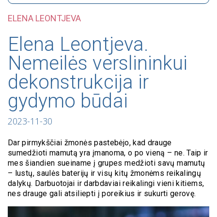
ELENA LEONTJEVA
Elena Leontjeva.
Nemeilės verslininkui
dekonstrukcija ir
gydymo būdai
2023-11-30
Dar pirmykščiai žmonės pastebėjo, kad drauge
sumedžioti mamutą yra įmanoma, o po vieną – ne. Taip ir
mes šiandien sueiname į grupes medžioti savų mamutų
– lustų, saulės baterijų ir visų kitų žmonėms reikalingų
dalykų. Darbuotojai ir darbdaviai reikalingi vieni kitiems,
nes drauge gali atsiliepti į poreikius ir sukurti gerovę.