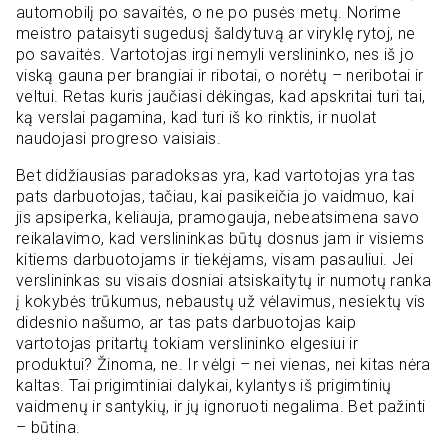
automobilį po savaitės, o ne po pusės metų. Norime
meistro pataisyti sugedusį šaldytuvą ar viryklę rytoj, ne
po savaitės. Vartotojas irgi nemyli verslininko, nes iš jo
viską gauna per brangiai ir ribotai, o norėtų – neribotai ir
veltui. Retas kuris jaučiasi dėkingas, kad apskritai turi tai,
ką verslai pagamina, kad turi iš ko rinktis, ir nuolat
naudojasi progreso vaisiais.
Bet didžiausias paradoksas yra, kad vartotojas yra tas
pats darbuotojas, tačiau, kai pasikeičia jo vaidmuo, kai
jis apsiperka, keliauja, pramogauja, nebeatsimena savo
reikalavimo, kad verslininkas būtų dosnus jam ir visiems
kitiems darbuotojams ir tiekėjams, visam pasauliui. Jei
verslininkas su visais dosniai atsiskaitytų ir numotų ranka
į kokybės trūkumus, nebaustų už vėlavimus, nesiektų vis
didesnio našumo, ar tas pats darbuotojas kaip
vartotojas pritartų tokiam verslininko elgesiui ir
produktui? Žinoma, ne. Ir vėlgi – nei vienas, nei kitas nėra
kaltas. Tai prigimtiniai dalykai, kylantys iš prigimtinių
vaidmenų ir santykių, ir jų ignoruoti negalima. Bet pažinti
– būtina.