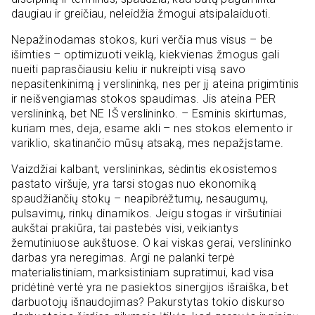
daugiau ir greičiau, neleidžia žmogui atsipalaiduoti.
Nepažinodamas stokos, kuri verčia mus visus – be
išimties – optimizuoti veiklą, kiekvienas žmogus gali
nueiti paprasčiausiu keliu ir nukreipti visą savo
nepasitenkinimą į verslininką, nes per jį ateina prigimtinis
ir neišvengiamas stokos spaudimas. Jis ateina PER
verslininką, bet NE IŠ verslininko. – Esminis skirtumas,
kuriam mes, deja, esame akli – nes stokos elemento ir
variklio, skatinančio mūsų atsaką, mes nepažįstame.
Vaizdžiai kalbant, verslininkas, sėdintis ekosistemos
pastato viršuje, yra tarsi stogas nuo ekonomiką
spaudžiančių stokų – neapibrėžtumų, nesaugumų,
pulsavimų, rinkų dinamikos. Jeigu stogas ir viršutiniai
aukštai prakiūra, tai pastebės visi, veikiantys
žemutiniuose aukštuose. O kai viskas gerai, verslininko
darbas yra neregimas. Argi ne palanki terpė
materialistiniam, marksistiniam supratimui, kad visa
pridėtinė vertė yra ne pasiektos sinergijos išraiška, bet
darbuotojų išnaudojimas? Pakurstytas tokio diskurso