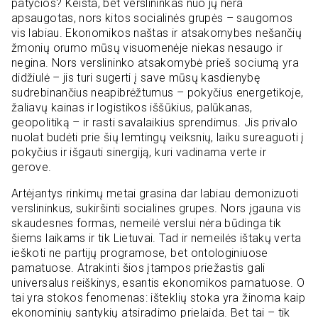
patyčios? Keista, bet verslininkas nuo jų nėra
apsaugotas, nors kitos socialinės grupės – saugomos
vis labiau. Ekonomikos naštas ir atsakomybes nešančių
žmonių orumo mūsų visuomenėje niekas nesaugo ir
negina. Nors verslininko atsakomybė prieš sociumą yra
didžiulė – jis turi sugerti į save mūsų kasdienybę
sudrebinančius neapibrėžtumus – pokyčius energetikoje,
žaliavų kainas ir logistikos iššūkius, palūkanas,
geopolitiką – ir rasti savalaikius sprendimus. Jis privalo
nuolat budėti prie šių lemtingų veiksnių, laiku sureaguoti į
pokyčius ir išgauti sinergiją, kuri vadinama verte ir
gerove.
Artėjantys rinkimų metai grasina dar labiau demonizuoti
verslininkus, sukiršinti socialines grupes. Nors įgauna vis
skaudesnes formas, nemeilė verslui nėra būdinga tik
šiems laikams ir tik Lietuvai. Tad ir nemeilės ištakų verta
ieškoti ne partijų programose, bet ontologiniuose
pamatuose. Atrakinti šios įtampos priežastis gali
universalus reiškinys, esantis ekonomikos pamatuose. O
tai yra stokos fenomenas: išteklių stoka yra žinoma kaip
ekonominių santykių atsiradimo prielaida. Bet tai – tik