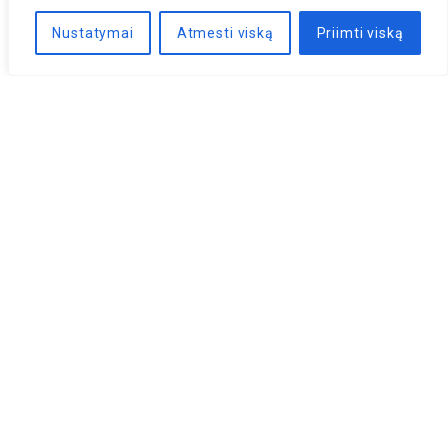
Nustatymai
Atmesti viską
Priimti viską
Naujienlaiškis
PRENUMERUOTI