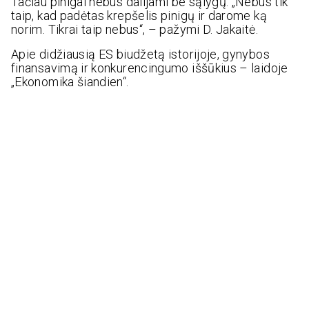
Tačiau pinigai nebus dalijami be sąlygų. „Nebus tik
taip, kad padėtas krepšelis pinigų ir darome ką
norim. Tikrai taip nebus“, – pažymi D. Jakaitė.
Apie didžiausią ES biudžetą istorijoje, gynybos
finansavimą ir konkurencingumo iššūkius – laidoje
„Ekonomika šiandien“.