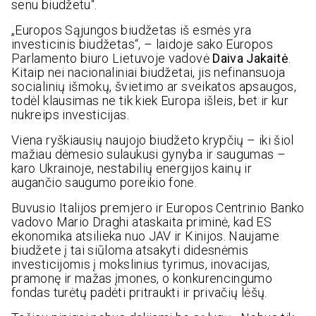
senu biudžetu“.
„Europos Sąjungos biudžetas iš esmės yra
investicinis biudžetas“, – laidoje sako Europos
Parlamento biuro Lietuvoje vadovė
Daiva Jakaitė
.
Kitaip nei nacionaliniai biudžetai, jis nefinansuoja
socialinių išmokų, švietimo ar sveikatos apsaugos,
todėl klausimas ne tik kiek Europa išleis, bet ir kur
nukreips investicijas.
Viena ryškiausių naujojo biudžeto krypčių – iki šiol
mažiau dėmesio sulaukusi gynyba ir saugumas –
karo Ukrainoje, nestabilių energijos kainų ir
augančio saugumo poreikio fone.
Buvusio Italijos premjero ir Europos Centrinio Banko
vadovo Mario Draghi ataskaita priminė, kad ES
ekonomika atsilieka nuo JAV ir Kinijos. Naujame
biudžete į tai siūloma atsakyti didesnėmis
investicijomis į mokslinius tyrimus, inovacijas,
pramonę ir mažas įmones, o konkurencingumo
fondas turėtų padėti pritraukti ir privačių lėšų.