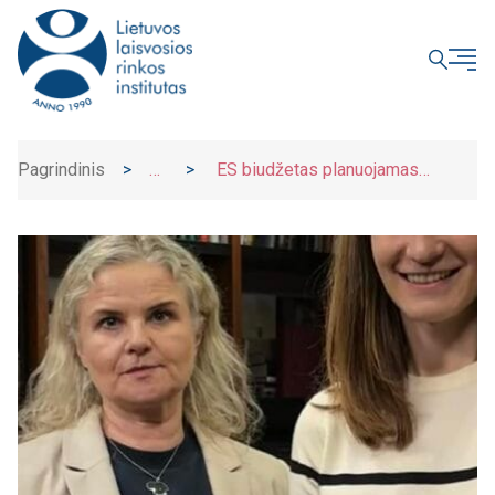
UŽDARYTI
Pagrindinis
>
>
ES biudžetas planuojamas
Naujienos
rekordinis – ar Europa taps
konkurencingesnė?