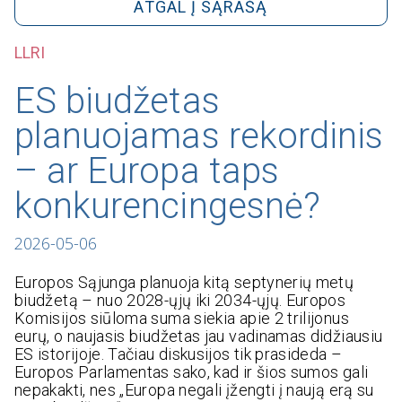
ATGAL Į SĄRAŠĄ
LLRI
ES biudžetas
planuojamas rekordinis
– ar Europa taps
konkurencingesnė?
2026-05-06
Europos Sąjunga planuoja kitą septynerių metų
biudžetą – nuo 2028-ųjų iki 2034-ųjų. Europos
Komisijos siūloma suma siekia apie 2 trilijonus
eurų, o naujasis biudžetas jau vadinamas didžiausiu
ES istorijoje. Tačiau diskusijos tik prasideda –
Europos Parlamentas sako, kad ir šios sumos gali
nepakakti, nes „Europa negali įžengti į naują erą su