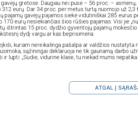
jamų gavėjų gretose. Daugiau nei pusė – 56 proc. – asmenų,
 312 eurų. Dar 34 proc. per metus turtą nuomojo už 2,3 t
ių pajamų gavėjų pajamos siekė vidutiniškai 285 eurus p
 170 eurų nesiekiančias šios rūšies pajamas. Visi jie „n
ų ištrintas 15 proc. dydžio gyventojų pajamų mokesčio t
 ankstesnį dydį vargu ar kas beprisimena.
įkiši, kuriam nereikalinga pašalpa ar valdžios nustatyta 
 susimoka, sąžiningai deklaruoja ne tik gaunamą darbo už
i ir lupti. „Sudie, vidurine klase, tu niekad mums nepatik
ATGAL Į SĄRAŠ