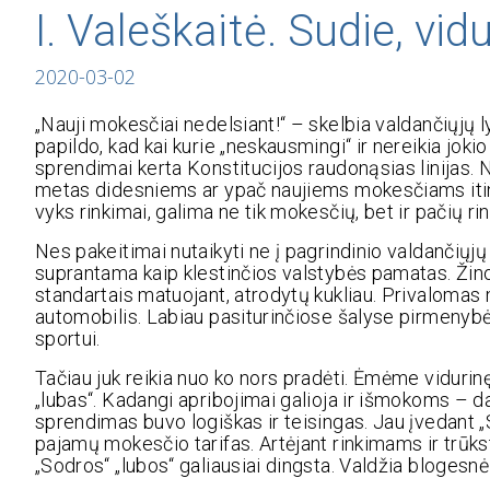
I. Valeškaitė. Sudie, vid
2020-03-02
„Nauji mokesčiai nedelsiant!“ – skelbia valdančiųjų
papildo, kad kai kurie „neskausmingi“ ir nereikia joki
sprendimai kerta Konstitucijos raudonąsias linijas.
metas didesniems ar ypač naujiems mokesčiams itin 
vyks rinkimai, galima ne tik mokesčių, bet ir pačių r
Nes pakeitimai nutaikyti ne į pagrindinio valdančiųjų
suprantama kaip klestinčios valstybės pamatas. Žinoma
standartais matuojant, atrodytų kukliau. Privalomas
automobilis. Labiau pasiturinčiose šalyse pirmenybė 
sportui.
Tačiau juk reikia nuo ko nors pradėti. Ėmėme vidurin
„lubas“. Kadangi apribojimai galioja ir išmokoms –
sprendimas buvo logiškas ir teisingas. Jau įvedant 
pajamų mokesčio tarifas. Artėjant rinkimams ir trūk
„Sodros“ „lubos“ galiausiai dingsta. Valdžia blogesnė