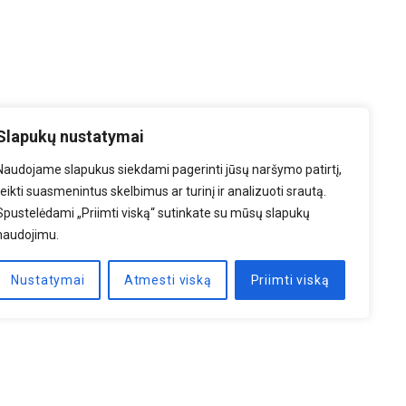
Slapukų nustatymai
Naudojame slapukus siekdami pagerinti jūsų naršymo patirtį,
teikti suasmenintus skelbimus ar turinį ir analizuoti srautą.
Spustelėdami „Priimti viską“ sutinkate su mūsų slapukų
naudojimu.
Nustatymai
Atmesti viską
Priimti viską