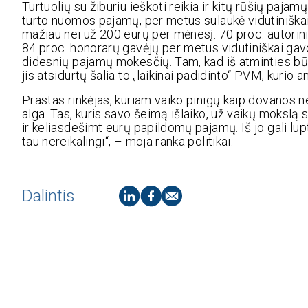
Turtuolių su žiburiu ieškoti reikia ir kitų rūšių pa
turto nuomos pajamų, per metus sulaukė vidutiniškai
mažiau nei už 200 eurų per mėnesį. 70 proc. autorin
84 proc. honorarų gavėjų per metus vidutiniškai gavo
didesnių pajamų mokesčių. Tam, kad iš atminties būt
jis atsidurtų šalia to „laikinai padidinto“ PVM, kurio
Prastas rinkėjas, kuriam vaiko pinigų kaip dovanos ne
alga. Tas, kuris savo šeimą išlaiko, už vaikų mokslą
ir keliasdešimt eurų papildomų pajamų. Iš jo gali lupt
tau nereikalingi“, – moja ranka politikai.
Dalintis