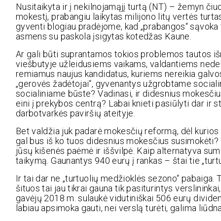
Nusitaikyta ir į nekilnojamąjį turtą (NT) – žemyn č
mokestį, prabangiu laikytas milijono litų vertės turta
gyventi blogiau pradėjome, kad „prabangos“ sąvoka 
asmens su paskola įsigytas kotedžas Kaune.
Ar gali būti suprantamos tokios problemos tautos išr
viešbutyje užleidusiems vaikams, valdantiems nedekl
remiamus naujus kandidatus, kuriems nereikia galvos s
„gerovės žadėtojai“, gyvenantys užgrobtame sociali
socialiniame būste? Vadinasi, ir didesnius mokesčius g
eini į prekybos centrą? Labai knieti pasiūlyti dar ir 
darbotvarkės paviršių ateityje.
Bet valdžia juk padarė mokesčių reformą, dėl kuri
gal bus iš ko tuos didesnius mokesčius susimokėti? T
jūsų kišenės paėmė ir iššvilpė. Kaip alternatyva s
taikymą. Gaunantys 940 eurų į rankas – štai tie „turt
Ir tai dar ne „turtuolių medžioklės sezono“ pabaiga. T
šituos tai jau tikrai gauna tik pasiturintys verslinink
gavėjų 2018 m. sulaukė vidutiniškai 506 eurų divide
labiau apsimoka gauti, nei verslą turėti, galima liūdna