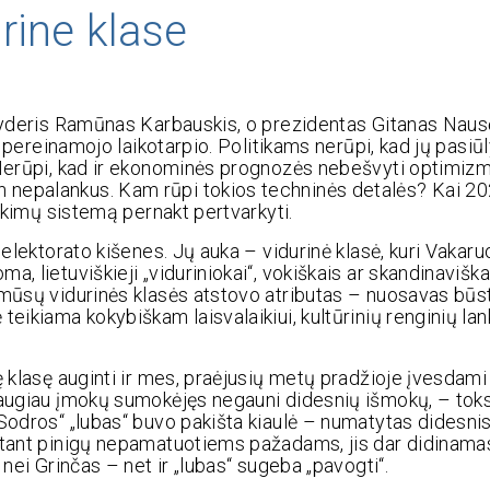
urine klase
 lyderis Ramūnas Karbauskis, o prezidentas Gitanas Nausė
o pereinamojo laikotarpio. Politikams nerūpi, kad jų pasiūl
 Nerūpi, kad ir ekonominės prognozės nebešvyti optimizm
nepalankus. Kam rūpi tokios techninės detalės? Kai 202
inkimų sistemą pernakt pertvarkyti.
 elektorato kišenes. Jų auka – vidurinė klasė, kuri Vakar
, lietuviškieji „viduriniokai“, vokiškais ar skandinaviška
 mūsų vidurinės klasės atstovo atributas – nuosavas būs
teikiama kokybiškam laisvalaikiui, kultūrinių renginių la
ę klasę auginti ir mes, praėjusių metų pradžioje įvesdami
 daugiau įmokų sumokėjęs negauni didesnių išmokų, – tok
„Sodros“ „lubas“ buvo pakišta kiaulė – numatytas didesni
stant pinigų nepamatuotiems pažadams, jis dar didinamas
 nei Grinčas – net ir „lubas“ sugeba „pavogti“.