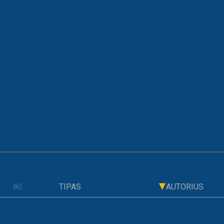
ARCHYVAS
ičiantis virusas – „leiskite veikti“
TIPAS
AUTORIUS