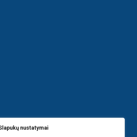
urios
Ą
Slapukų nustatymai