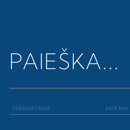
Pagrindinis
>
Naujienos
>
I. Valeškaitė. Taisykles ke
PAIEŠKA...