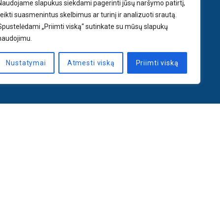
Naudojame slapukus siekdami pagerinti jūsų naršymo patirtį,
teikti suasmenintus skelbimus ar turinį ir analizuoti srautą.
Spustelėdami „Priimti viską“ sutinkate su mūsų slapukų
naudojimu.
Nustatymai
Atmesti viską
Priimti viską
PRENUMERUOTI