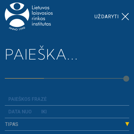
UŽDARYTI
Pagrindinis
>
>
I. Valeškaitė. Robinhudai be
PAIEŠKA...
Naujienos
kaukių
TIPAS