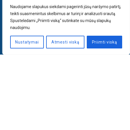
Naudojame slapukus siekdami pagerinti jūsų naršymo patirtį,
teikti suasmenintus skelbimus ar turinį ir analizuoti srautą.
Spustelėdami „Priimti viską“ sutinkate su mūsų slapukų
naudojimu.
Nustatymai
Atmesti viską
Priimti viską
Naujienlaiškis