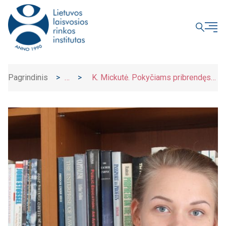
UŽDARYTI
Pagrindinis
>
>
K. Mickutė. Pokyčiams pribrendęs
Naujienos
darbo santykių reguliavimas: kad
kiekvienas darbas surastų darbuotoją