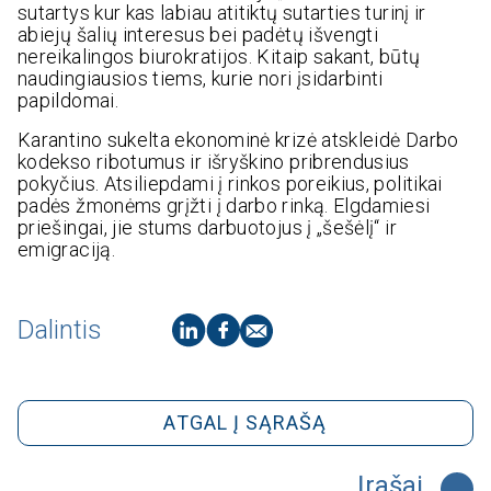
sutartys kur kas labiau atitiktų sutarties turinį ir
abiejų šalių interesus bei padėtų išvengti
nereikalingos biurokratijos. Kitaip sakant, būtų
naudingiausios tiems, kurie nori įsidarbinti
papildomai.
Karantino sukelta ekonominė krizė atskleidė Darbo
kodekso ribotumus ir išryškino pribrendusius
pokyčius. Atsiliepdami į rinkos poreikius, politikai
padės žmonėms grįžti į darbo rinką. Elgdamiesi
priešingai, jie stums darbuotojus į „šešėlį“ ir
emigraciją.
Dalintis
ATGAL Į SĄRAŠĄ
Įrašai