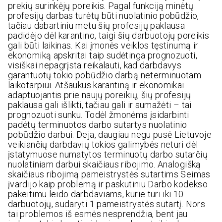
prekių surinkėjų poreikis. Pagal funkciją minėtų
profesijų darbas turėtų būti nuolatinio pobūdžio,
tačiau dabartiniu metu šių profesijų paklausa
padidėjo dėl karantino, taigi šių darbuotojų poreikis
gali būti laikinas. Kai įmonės veiklos tęstinumą ir
ekonomiką apskritai taip sudėtinga prognozuoti,
visiškai nepagrįsta reikalauti, kad darbdavys
garantuotų tokio pobūdžio darbą neterminuotam
laikotarpiui. Atšaukus karantiną ir ekonomikai
adaptuojantis prie naujų poreikių, šių profesijų
paklausa gali išlikti, tačiau gali ir sumažėti – tai
prognozuoti sunku. Todėl žmonėms įsidarbinti
padėtų terminuotos darbo sutartys nuolatinio
pobūdžio darbui. Deja, daugiau negu pusė Lietuvoje
veikiančių darbdavių tokios galimybės neturi dėl
įstatymuose numatytos terminuotų darbo sutarčių
nuolatiniam darbui skaičiaus ribojimo. Analogišką
skaičiaus ribojimą pameistrystės sutartims Seimas
įvardijo kaip problemą ir paskutiniu Darbo kodekso
pakeitimu leido darbdaviams, kurie turi iki 10
darbuotojų, sudaryti 1 pameistrystės sutartį. Nors
tai problemos iš esmės nesprendžia, bent jau