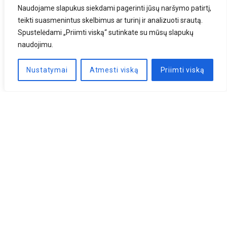
Naudojame slapukus siekdami pagerinti jūsų naršymo patirtį,
teikti suasmenintus skelbimus ar turinį ir analizuoti srautą.
Spustelėdami „Priimti viską“ sutinkate su mūsų slapukų
naudojimu.
Nustatymai
Atmesti viską
Priimti viską
Naujienlaiškis