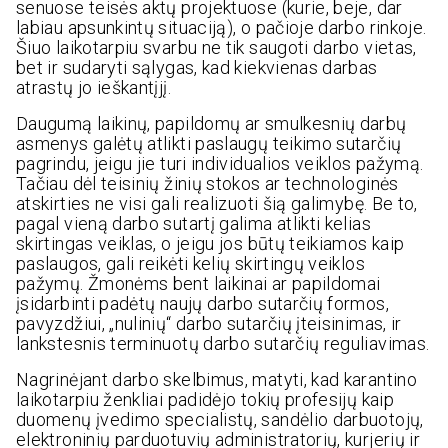
senuose teisės aktų projektuose (kurie, beje, dar
labiau apsunkintų situaciją), o pačioje darbo rinkoje.
Šiuo laikotarpiu svarbu ne tik saugoti darbo vietas,
bet ir sudaryti sąlygas, kad kiekvienas darbas
atrastų jo ieškantįjį.
Daugumą laikinų, papildomų ar smulkesnių darbų
asmenys galėtų atlikti paslaugų teikimo sutarčių
pagrindu, jeigu jie turi individualios veiklos pažymą.
Tačiau dėl teisinių žinių stokos ar technologinės
atskirties ne visi gali realizuoti šią galimybę. Be to,
pagal vieną darbo sutartį galima atlikti kelias
skirtingas veiklas, o jeigu jos būtų teikiamos kaip
paslaugos, gali reikėti kelių skirtingų veiklos
pažymų. Žmonėms bent laikinai ar papildomai
įsidarbinti padėtų naujų darbo sutarčių formos,
pavyzdžiui, „nulinių“ darbo sutarčių įteisinimas, ir
lankstesnis terminuotų darbo sutarčių reguliavimas.
Nagrinėjant darbo skelbimus, matyti, kad karantino
laikotarpiu ženkliai padidėjo tokių profesijų kaip
duomenų įvedimo specialistų, sandėlio darbuotojų,
elektroninių parduotuvių administratorių, kurjerių ir