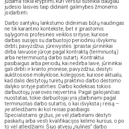
judama tokia kryptimi, kuri verslui suteikia daugiau
judesio laisvės taip didinant galimybes žmonėms
įsidarbinti.
Darbo santykių lankstumo didinimas būtų naudingas
ne tik karantino kontekste, bet ir įprastomis
sąlygomis profesinės veiklos srityse, kuriose
darbas susijęs su darbuotojo periodiniu išvykimu
dirbti, pavyzdžiui, jūreivystės. Įprastai jūrininkai
dirba laivuose jūroje pagal kontraktą (terminuotą)
arba neterminuotą darbo sutartį. Kontraktui
pasibaigus arba periodu, kai nedirba laive, jūrininkai
gali dirbti ir kranto įmonėse, pavyzdžiui, dėstyti
aukštosiose mokyklose, kolegijose, kuriose aktualu,
kad dalis dėstytojų turėtų praktinio darbo dėstomo
dalyko srityje patirties. Darbo kodeksas tokios
darbuotojų įvairovės neįvertina. Pagal galiojančias
nuostatas, tokie darbuotojai yra įdarbinami pagal
terminuotas darbo sutartis, o kai išvyksta į reisą –
jie atleidžiami iki kol reisas pasibaigs.
Specialistams grįžus, jie vėl įdarbinami dėstyti
paskaitų arba vesti kvalifikacijos kėlimo kursus, o po
to vėl atleidžiami. Šiuo atveju „nulinės“ darbo