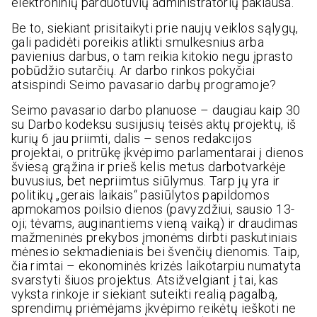
elektroninių parduotuvių administratorių paklausa.
Be to, siekiant prisitaikyti prie naujų veiklos sąlygų,
gali padidėti poreikis atlikti smulkesnius arba
pavienius darbus, o tam reikia kitokio negu įprasto
pobūdžio sutarčių. Ar darbo rinkos pokyčiai
atsispindi Seimo pavasario darbų programoje?
Seimo pavasario darbo planuose – daugiau kaip 30
su Darbo kodeksu susijusių teisės aktų projektų, iš
kurių 6 jau priimti, dalis – senos redakcijos
projektai, o pritrūkę įkvėpimo parlamentarai į dienos
šviesą grąžina ir prieš kelis metus darbotvarkėje
buvusius, bet nepriimtus siūlymus. Tarp jų yra ir
politikų „gerais laikais“ pasiūlytos papildomos
apmokamos poilsio dienos (pavyzdžiui, sausio 13-
oji; tėvams, auginantiems vieną vaiką) ir draudimas
mažmeninės prekybos įmonėms dirbti paskutiniais
mėnesio sekmadieniais bei švenčių dienomis. Taip,
čia rimtai – ekonominės krizės laikotarpiu numatyta
svarstyti šiuos projektus. Atsižvelgiant į tai, kas
vyksta rinkoje ir siekiant suteikti realią pagalbą,
sprendimų priėmėjams įkvėpimo reikėtų ieškoti ne