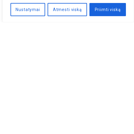
Nustatymai
Atmesti viską
Priimti viską
Naujienlaiškis
PRENUMERUOTI