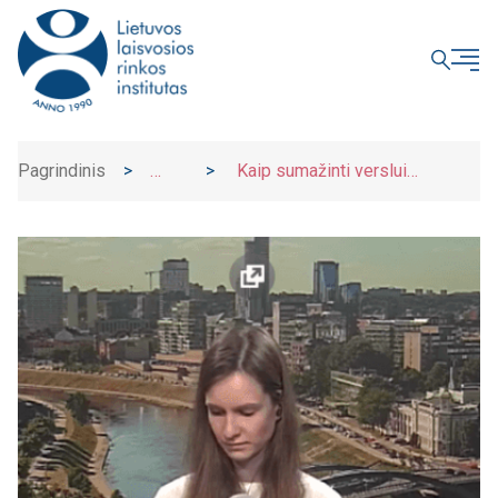
UŽDARYTI
Pagrindinis
>
>
Kaip sumažinti verslui
Naujienos
tenkančio reguliavimo naštą?