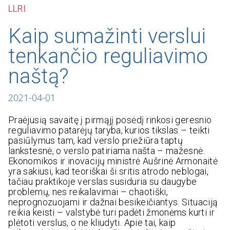
LLRI
Kaip sumažinti verslui
tenkančio reguliavimo
naštą?
2021-04-01
Praėjusią savaitę į pirmąjį posėdį rinkosi geresnio
reguliavimo patarėjų taryba, kurios tikslas – teikti
pasiūlymus tam, kad verslo priežiūra taptų
lankstesnė, o verslo patiriama našta – mažesnė.
Ekonomikos ir inovacijų ministrė Aušrinė Armonaitė
yra sakiusi, kad teoriškai ši sritis atrodo neblogai,
tačiau praktikoje verslas susiduria su daugybe
problemų, nes reikalavimai – chaotiški,
neprognozuojami ir dažnai besikeičiantys. Situaciją
reikia keisti – valstybė turi padėti žmonėms kurti ir
plėtoti verslus, o ne kliudyti. Apie tai, kaip