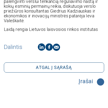
palengvinti verslui tenkančią reguliavimo naštą ir
kokių esminių permainų reikia, diskutuoja verslo
priežiūros konsultantas Giedrius Kadziauskas ir
ekonomikos ir inovacijų ministrės patarėja Ieva
Valeškaitė.
Laidą rengia Lietuvos laisvosios rinkos institutas
Dalintis
ATGAL Į SĄRAŠĄ
Įrašai