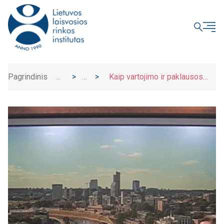
UŽDARYTI
Pagrindinis
>
>
>
Kaip vartojimo ir paklausos
Įrašai
Naujienos
stimuliavimas pinigų politikos
priemonėmis veikia rinką?