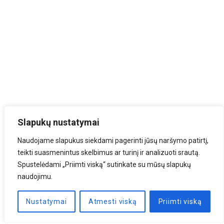
Slapukų nustatymai
Naudojame slapukus siekdami pagerinti jūsų naršymo patirtį,
teikti suasmenintus skelbimus ar turinį ir analizuoti srautą.
Spustelėdami „Priimti viską“ sutinkate su mūsų slapukų
naudojimu.
Nustatymai
Atmesti viską
Priimti viską