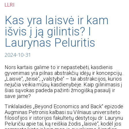
LLRI
Kas yra laisvė ir kam
išvis į ją gilintis? I
Laurynas Peluritis
2024-10-31
Nors kartais galime to ir nepastebėti, kasdienis
gyvenimas yra pilnas abstrakčių idėjų ir koncepcijų.
„Laisvė“, „teisė“, „valstybė“ – tai abstrakcijos, kurios
nejučia veikia mūsų kasdienybėje. Kaip gilinimasis į
šias sąvokas padeda pažinti žmogišką pasaulį ir
save jame?
Tinklalaidės „Beyond Economics and Back“ epizode
Augminas Petronis kalbasi su Vilniaus universiteto
filosofijos ir istorijos fakultetų dėstytoju dr. Laurynu
Peluričiu apie tai, ką reiškia žodis „laisvė“, kodėl jos