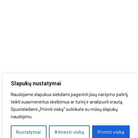
Slapukų nustatymai
Naudojame slapukus siekdami pagerinti jūsų naršymo patirtį,
teikti suasmenintus skelbimus ar turinį ir analizuoti srautą.
Spustelėdami „Priimti viską“ sutinkate su mūsų slapukų
naudojimu.
Nustatymai
Atmesti viską
Priimti viską