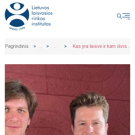
UŽDARYTI
Pagrindinis
>
>
>
Kas yra laisvė ir kam išvis į
Įrašai
Naujienos
ją gilintis? I Laurynas Peluritis