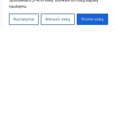
Spustelėdami „Priimti viską“ sutinkate su mūsų slapukų
naudojimu.
Nustatymai
Atmesti viską
Priimti viską
Naujienlaiškis
PRENUMERUOTI