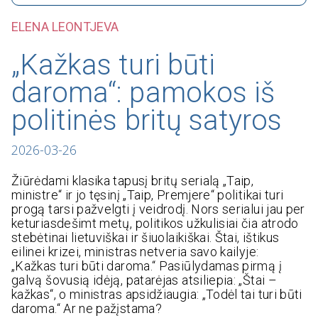
ELENA LEONTJEVA
„Kažkas turi būti
daroma“: pamokos iš
politinės britų satyros
2026-03-26
Žiūrėdami klasika tapusį britų serialą „Taip,
ministre“ ir jo tęsinį „Taip, Premjere“ politikai turi
progą tarsi pažvelgti į veidrodį. Nors serialui jau per
keturiasdešimt metų, politikos užkulisiai čia atrodo
stebėtinai lietuviškai ir šiuolaikiškai. Štai, ištikus
eilinei krizei, ministras netveria savo kailyje:
„Kažkas turi būti daroma.“ Pasiūlydamas pirmą į
galvą šovusią idėją, patarėjas atsiliepia: „Štai –
kažkas“, o ministras apsidžiaugia: „Todėl tai turi būti
daroma.“ Ar ne pažįstama?