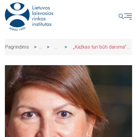
UŽDARYTI
Pagrindinis
>
>
>
„Kažkas turi būti daroma“:
Įrašai
Naujienos
pamokos iš politinės britų
satyros