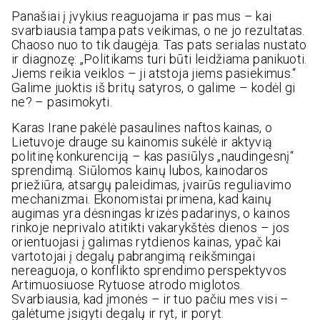
Panašiai į įvykius reaguojama ir pas mus – kai
svarbiausia tampa pats veikimas, o ne jo rezultatas.
Chaoso nuo to tik daugėja. Tas pats serialas nustato
ir diagnozę: „Politikams turi būti leidžiama panikuoti.
Jiems reikia veiklos – ji atstoja jiems pasiekimus.“
Galime juoktis iš britų satyros, o galime – kodėl gi
ne? – pasimokyti.
Karas Irane pakėlė pasaulines naftos kainas, o
Lietuvoje drauge su kainomis sukėlė ir aktyvią
politinę konkurenciją – kas pasiūlys „naudingesnį“
sprendimą. Siūlomos kainų lubos, kainodaros
priežiūra, atsargų paleidimas, įvairūs reguliavimo
mechanizmai. Ekonomistai primena, kad kainų
augimas yra dėsningas krizės padarinys, o kainos
rinkoje neprivalo atitikti vakarykštės dienos – jos
orientuojasi į galimas rytdienos kainas, ypač kai
vartotojai į degalų pabrangimą reikšmingai
nereaguoja, o konflikto sprendimo perspektyvos
Artimuosiuose Rytuose atrodo miglotos.
Svarbiausia, kad įmonės – ir tuo pačiu mes visi –
galėtume įsigyti degalų ir ryt, ir poryt.