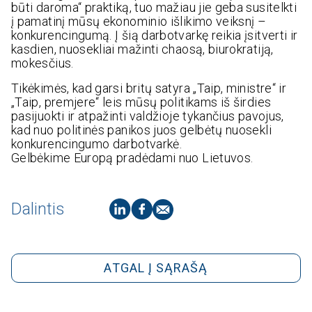
būti daroma“ praktiką, tuo mažiau jie geba susitelkti
į pamatinį mūsų ekonominio išlikimo veiksnį –
konkurencingumą. Į šią darbotvarkę reikia įsitverti ir
kasdien, nuosekliai mažinti chaosą, biurokratiją,
mokesčius.
Tikėkimės, kad garsi britų satyra „Taip, ministre“ ir
„Taip, premjere“ leis mūsų politikams iš širdies
pasijuokti ir atpažinti valdžioje tykančius pavojus,
kad nuo politinės panikos juos gelbėtų nuosekli
konkurencingumo darbotvarkė.
Gelbėkime Europą pradėdami nuo Lietuvos.
Dalintis
ATGAL Į SĄRAŠĄ