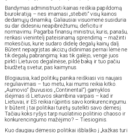
Bandymas administruoti kainas reiškia papildomą
biurokratiją – nes imamasi „stebėti“ visų kainos
dedamųjų dinamiką. Galiausiai visuomenė susiduria
su dar didesniu neapibrėžtumu, deficitu ir
normavimu. Pagarba finansų ministrui, kuris, panašu,
renkasi vienintelį pateisinamą sprendimą – mažinti
mokesčius, kurie sudaro didelę degalų kainų dalį.
Būtent nepagrįstas akcizų didinimas pernai lėmė ne
tik degalų pabrangimą: kas tik galėjo, vengė juos
pirkti Lietuvos degalinėse, pildė baką ir tuo pačiu
biudžetą svetur, pas kaimynus.
Blogiausia, kad politikų panika reiškiasi vis naujais
reguliavimais – tuo metu, kai mums reikia kitko.
„Aumovio“ (buvusios „Continental“) gamyklos
išėjimas iš Lietuvos skambina varpais – kad ir
Lietuvai, ir ES reikia rūpintis savo konkurencingumu.
Ir būtent į tai politikai turėtų sutelkti savo dėmesį.
Tačiau koks ryšys tarp nuolatinio politinio chaoso ir
konkurencingumo mažėjimo? – Tiesioginis.
Kuo daugiau dėmesio politikai išblaško į „kažkas turi