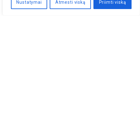
Nustatymai
Atmesti viską
Priimti viską
Naujienlaiškis
PRENUMERUOTI
LLRI