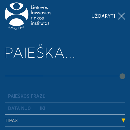
UŽDARYTI
Pagrindinis
>
>
Kiek reikia uždirbti, kad
PAIEŠKA...
Naujienos
galėtum tapti mecenatu?
TIPAS