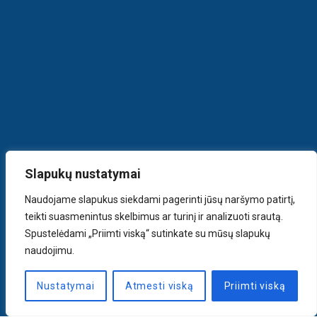
Slapukų nustatymai
Naudojame slapukus siekdami pagerinti jūsų naršymo patirtį,
teikti suasmenintus skelbimus ar turinį ir analizuoti srautą.
Spustelėdami „Priimti viską“ sutinkate su mūsų slapukų
naudojimu.
Nustatymai
Atmesti viską
Priimti viską