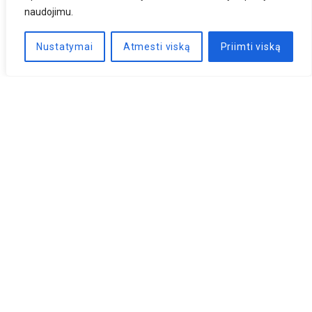
naudojimu.
Nustatymai
Atmesti viską
Priimti viską
Naujienlaiškis
PRENUMERUOTI