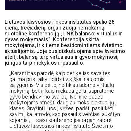
Lietuvos laisvosios rinkos institutas spalio 28
dieną, trečiadienį, organizuoja nemokamą
nuotolinę konferenciją „LINK balanso: virtualus ir
gyvas mokymasis“. Konferencija skirta
mokytojams, ir kitiems besidomintiems švietimo
aktualijomis. Joje bus diskutuojama apie švietimo
ateitį, balansą tarp virtualaus ir gyvo mokymosi,
jungtis tarp mokyklos ir pasaulio.
„Karantinas parodė, kaip per kelias savaites
galima prisitaikyti dirbti visiškai naujomis
sąlygomis. Vis dėlto, ne tik atradome virtualų
mokymą, bet ir kaip niekada gerai supratome
gyvo bendravimo svarbą. Norime padėti
mokytojams atnešti daugiau mokslo aktualijų į
klases. Grąžinti juos į vėžes, padėti pasitikėti
savimi, kai atrodo, kad pasaulis verčiasi aukštyn
kojomis“, – sako konferencijos organizatorė
Lietuvos laisvosios rinkos instituto Švietimo