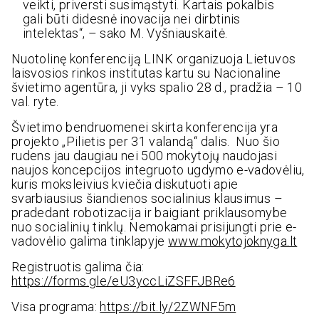
veikti, priversti susimąstyti. Kartais pokalbis
gali būti didesnė inovacija nei dirbtinis
intelektas“, – sako M. Vyšniauskaitė.
Nuotolinę konferenciją LINK organizuoja Lietuvos
laisvosios rinkos institutas kartu su Nacionaline
švietimo agentūra, ji vyks spalio 28 d., pradžia – 10
val. ryte.
Švietimo bendruomenei skirta konferencija yra
projekto „Pilietis per 31 valandą“ dalis. Nuo šio
rudens jau daugiau nei 500 mokytojų naudojasi
naujos koncepcijos integruoto ugdymo e-vadovėliu,
kuris moksleivius kviečia diskutuoti apie
svarbiausius šiandienos socialinius klausimus –
pradedant robotizacija ir baigiant priklausomybe
nuo socialinių tinklų. Nemokamai prisijungti prie e-
vadovėlio galima tinklapyje
www.mokytojoknyga.lt
Registruotis galima čia:
https://forms.gle/eU3yccLiZSFFJBRe6
Visa programa:
https://bit.ly/2ZWNF5m