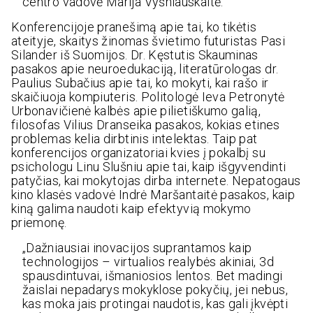
centro vadovė Marija Vyšniauskaitė.
Konferencijoje pranešimą apie tai, ko tikėtis
ateityje, skaitys žinomas švietimo futuristas Pasi
Silander iš Suomijos. Dr. Kęstutis Skauminas
pasakos apie neuroedukaciją, literatūrologas dr.
Paulius Subačius apie tai, ko mokyti, kai rašo ir
skaičiuoja kompiuteris. Politologė Ieva Petronytė
Urbonavičienė kalbės apie pilietiškumo galią,
filosofas Vilius Dranseika pasakos, kokias etines
problemas kelia dirbtinis intelektas. Taip pat
konferencijos organizatoriai kvies į pokalbį su
psichologu Linu Slušniu apie tai, kaip išgyvendinti
patyčias, kai mokytojas dirba internete. Nepatogaus
kino klasės vadovė Indrė Maršantaitė pasakos, kaip
kiną galima naudoti kaip efektyvią mokymo
priemonę.
„Dažniausiai inovacijos suprantamos kaip
technologijos – virtualios realybės akiniai, 3d
spausdintuvai, išmaniosios lentos. Bet madingi
žaislai nepadarys mokyklose pokyčių, jei nebus,
kas moka jais protingai naudotis, kas gali įkvėpti