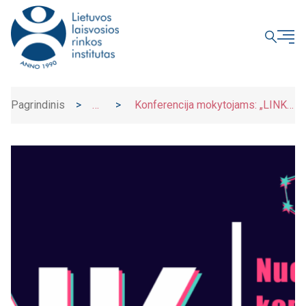
UŽDARYTI
Pagrindinis
>
>
Konferencija mokytojams: „LINK
Naujienos
balanso: virtualus ir gyvas mokymasis“