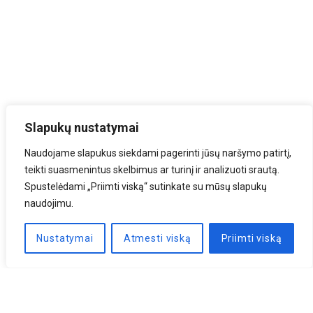
Slapukų nustatymai
Naudojame slapukus siekdami pagerinti jūsų naršymo patirtį,
teikti suasmenintus skelbimus ar turinį ir analizuoti srautą.
Spustelėdami „Priimti viską“ sutinkate su mūsų slapukų
naudojimu.
Nustatymai
Atmesti viską
Priimti viską