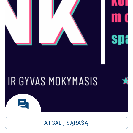
ATGAL Į SĄRAŠĄ