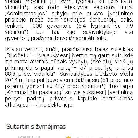
vienam mokiniui (11 kv.m. lyginant su 16,5 kv.m.
vidurkiu*), kas rodo efektyviai valdomą turtą.
„Administracijos“ srityje prie aukšto įvertinimo
prisidėjo maža administracijos darbuotojų dalis,
tenkanti 1000 gyventojų (6,4 lyginant su 7,9
vidurkiu*) bei tai, kad savivaldybėje visi
gyventojų prašymai buvo išnagrinėti laiku.
Iš visų vertintų sričių prasčiausias balas suteiktas
„Biudžetui“ – čia aukštesnį įvertinimą gauti sutrukdė
itin maža atvirais būdais vykdytų (skelbtų) viešųjų
pirkimų dalis pagal vertę – 57 proc. lyginant su
88,8 proc. vidurkiu*. Savivaldybės biudžeto skola
2014 m. taip pat buvo viena didžiausių (51 proc. nuo
pajamų lyginant su 44,7 proc. vidurkiu*). Tuo tarpu
„Komunalinių paslaugų“ srityje aukštesnį įvertinimą
pelnyti padėtų privataus kapitalo pritraukimas
atliekų surinkimo sektoriuje.