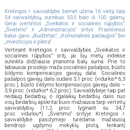
Kretingos r. savivaldybė šiemet užima 16 vietą tarp
54 savivaldybių, surinkusi 53,5 balo iš 100 galimų.
Gerai įvertintos „Sveikatos ir socialinės rūpybos“,
„Švietimo“ ir „Administracijos“ sritys. Prastesnius
balus gavo „Biudžetas“, „Komunalinės paslaugos“ bei
„Investicijos ir plėtra“.
Vertinant Kretingos r. savivaldybės „Sveikatos ir
socialinės rūpybos“ sritį, jai šių metų indekse
suteikta didžiausia įmanoma balų suma. Prie to
labiausiai prisidėjo maža socialinės pašalpos, būsto
šildymo kompensacijos gavėjų dalis. Socialinės
pašalpos gavėjų dalis sudarė 3,1 proc. (vidurkis* 6,3
proc.), būsto šildymo kompensacijos gavėjų dalis –
3,9 proc. (vidurkis* 6,2 proc). Savivaldybėje taip pat
nedaug bedarbių, o ilgalaikių bedarbių dalis nuo
visų bedarbių apskritai buvo mažiausia tarp vertintų
savivaldybių (11,2 proc. lyginant su 34,7
proc. vidurkiu*). „Švietimo“ srityje Kretingos r.
savivaldybė pasižymėjo turėdama mažiausią
bendrojo ugdymo mokyklų plotą, tenkantį