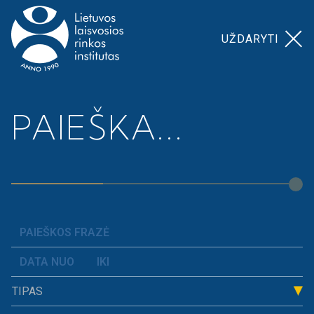
UŽDARYTI
Pagrindinis
>
Kupiškio rajono savivaldybė 2014
PAIEŠKA...
KUPIŠKIO
RAJONO
SAVIVALDYBĖ
2014
TIPAS