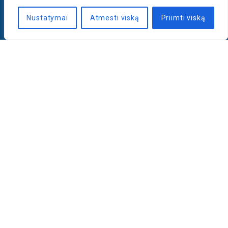
Nustatymai
Atmesti viską
Priimti viską
Naujienlaiškis
PRENUMERUOTI