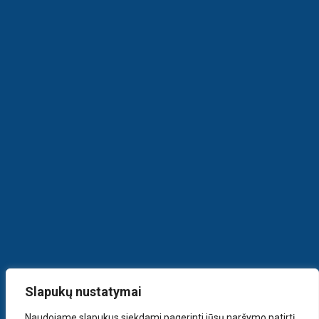
Slapukų nustatymai
Naudojame slapukus siekdami pagerinti jūsų naršymo patirtį,