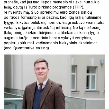
pranešė, kad jau nuo liepos mėnesio visiškai nutraukia
lėšų, gautų iš Turto pirkimo programos (TPP),
reinvestavimą. Šiuo sprendimu euro zonos pinigų
politikos formuotojai pripažino, kad ilgą laiką nuliniame
lygyje laikytos palūkanų normos visgi nebuvo vienintelis
veiksnys, įgalinęs itin aukštą infliaciją. Ne ką mažesnę
įtaką pinigų kiekio didėjimui ir, atitinkamai, kainų lygio
augimui turėjo ir centrinio banko vykdyti vertybinių
popierių pirkimai, vadinamasis kiekybinis skatinimas
(ang. Quantitative easing).