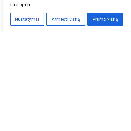
naudojimu.
Nustatymai
Atmesti viską
Priimti viską
Naujienlaiškis
PRENUMERUOTI