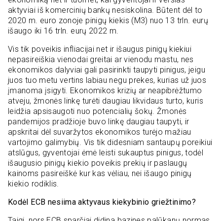
aktyviai iš komercinių bankų nesiskolina. Būtent dėl to
2020 m. euro zonoje pinigų kiekis (M3) nuo 13 trln. eurų
išaugo iki 16 trln. eurų 2022 m.
Vis tik poveikis infliacijai net ir išaugus pinigų kiekiui
nepasireiškia vienodai greitai ar vienodu mastu, nes
ekonomikos dalyviai gali pasirinkti taupyti pinigus, jeigu
juos tuo metu vertins labiau negu prekes, kurias už juos
įmanoma įsigyti. Ekonomikos krizių ar neapibrėžtumo
atveju, žmonės linkę turėti daugiau likvidaus turto, kuris
leidžia apsisaugoti nuo potencialių šokų. Žmonės
pandemijos pradžioje buvo linkę daugiau taupyti, ir
apskritai dėl suvaržytos ekonomikos turėjo mažiau
vartojimo galimybių. Vis tik didesniam santaupų poreikiui
atslūgus, gyventojai ėmė leisti sukauptus pinigus, todėl
išaugusio pinigų kiekio poveikis prekių ir paslaugų
kainoms pasireiškė kur kas vėliau, nei išaugo pinigų
kiekio rodiklis.
Kodėl ECB nesiima aktyvaus kiekybinio griežtinimo?
Taigi, nors ECB sparčiai didina bazines palūkanų normas,