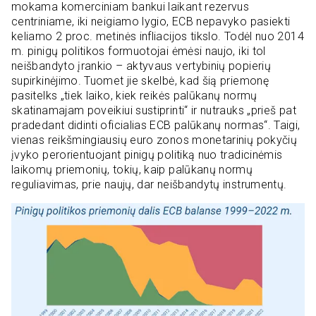
mokama komerciniam bankui laikant rezervus
centriniame, iki neigiamo lygio, ECB nepavyko pasiekti
keliamo 2 proc. metinės infliacijos tikslo. Todėl nuo 2014
m. pinigų politikos formuotojai ėmėsi naujo, iki tol
neišbandyto įrankio – aktyvaus vertybinių popierių
supirkinėjimo. Tuomet jie skelbė, kad šią priemonę
pasitelks „tiek laiko, kiek reikės palūkanų normų
skatinamajam poveikiui sustiprinti“ ir nutrauks „prieš pat
pradedant didinti oficialias ECB palūkanų normas“. Taigi,
vienas reikšmingiausių euro zonos monetarinių pokyčių
įvyko perorientuojant pinigų politiką nuo tradicinėmis
laikomų priemonių, tokių, kaip palūkanų normų
reguliavimas, prie naujų, dar neišbandytų instrumentų.