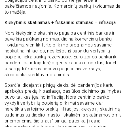
obligacijos centrinio banko portfelyje nebėra
pakeičiamos naujomis. Komercinių bankų likvidumas dėl
to mažėja.
Kiekybinis skatinimas + fiskalinis stimulas = infliacija
Nors kiekybinio skatinimo pagalba centrinis bankas ir
paveikia palūkanų normas, didina komercinių bankų
likvidumą, vien tik turto pirkimo programos savaime
neskatina infliacijos, nes lėšos iš supirktų vertybinių
popierių lieka bankų rezervuose. Euro zonos bankai iki
pandemijos ir taip turėjo gerus kapitalo rodiklius, todėl
atsargų trūkumas nebuvo pagrindinis veiksnys,
slopinantis kreditavimo apimtis.
Sparčiai didėjantis pinigų kiekis, dėl pandemijos kartu
apribojus prekių ir paslaugų pasiūlos didinimo galimybes
buvo tai, kas įgalino infliaciją. Nors centrinio banko
vykdyti vertybinių popierių pirkimai savaime dar
nereiškia vartojimo prekių infliacijos, kiekybinį skatinimą
suderinus su didelio masto fiskalinėmis skatinamosiomis
priemonėmis, šie „nauji“ pinigai patenka į realią
ekonomiką net ir tuomet, kai gyventojai ir verslas