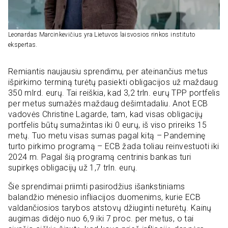
Leonardas Marcinkevičius yra Lietuvos laisvosios rinkos instituto
ekspertas.
Remiantis naujausiu sprendimu, per ateinančius metus
išpirkimo terminą turėtų pasiekti obligacijos už maždaug
350 mlrd. eurų. Tai reiškia, kad 3,2 trln. eurų TPP portfelis
per metus sumažės maždaug dešimtadaliu. Anot ECB
vadovės Christine Lagarde, tam, kad visas obligacijų
portfelis būtų sumažintas iki 0 eurų, iš viso prireiks 15
metų. Tuo metu visas sumas pagal kitą – Pandeminę
turto pirkimo programą – ECB žada toliau reinvestuoti iki
2024 m. Pagal šią programą centrinis bankas turi
supirkęs obligacijų už 1,7 trln. eurų.
Šie sprendimai priimti pasirodžius išankstiniams
balandžio mėnesio infliacijos duomenims, kurie ECB
valdančiosios tarybos atstovų džiuginti neturėtų. Kainų
augimas didėjo nuo 6,9 iki 7 proc. per metus, o tai