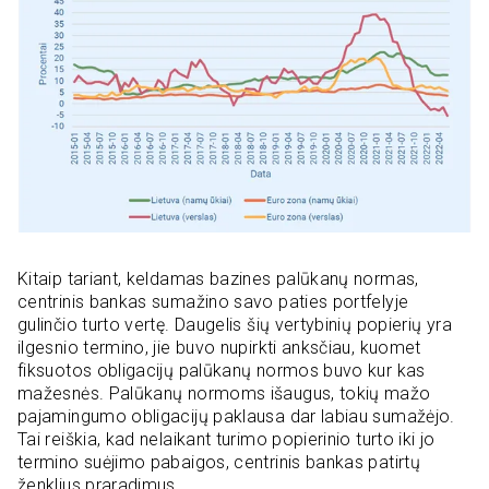
Kitaip tariant, keldamas bazines palūkanų normas,
centrinis bankas sumažino savo paties portfelyje
gulinčio turto vertę. Daugelis šių vertybinių popierių yra
ilgesnio termino, jie buvo nupirkti anksčiau, kuomet
fiksuotos obligacijų palūkanų normos buvo kur kas
mažesnės. Palūkanų normoms išaugus, tokių mažo
pajamingumo obligacijų paklausa dar labiau sumažėjo.
Tai reiškia, kad nelaikant turimo popierinio turto iki jo
termino suėjimo pabaigos, centrinis bankas patirtų
ženklius praradimus.