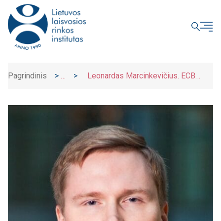
UŽDARYTI
Pagrindinis
>
>
Leonardas Marcinkevičius. ECB
Naujienos
imasi aktyviau mažinti savo obligacijų
portfelį, bet tai nėra realus kiekybinis
griežtinimas