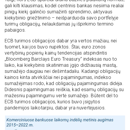
gali kilti klausimas, kodėl centrinis bankas nesiima realiai
pinigų kiekį galinčio sumažinti sprendimo, aktyvaus
kiekybinio griežtinimo – neišparduoda savo portfelyje
turimų obligacijų, nelaukdamas jų išpirkimo termino
pabaigos.
ECB turimos obligacijos dabar yra vertos mažiau, nei
tuomet, kai jos buvo nupirktos. Štai, euro zonos
vertybinių popierių kainų tendencijas atspindintis
„Bloomberg Barclays Euro Treasury“ indeksas nuo to
laiko, kai kiekybinis skatinimas įgijo didžiausią mastą,
sumažėjo daugiau nei dešimtadaliu. Kadangi obligacijų
kainos kinta atvirkščiai nei pajamingumas, indekso
sumažėjimas rodo, kad obligacijų pajamingumas didėja.
Didesnis pajamingumas reiškia, kad esamų obligacijų su
mažesniu pajamingumu vertė sumažėjo. Būtent dėl to
ECB turimos obligacijos, kurios buvo įsigytos
pandemijos laikotarpiu, dabar yra nuvertėjusios.