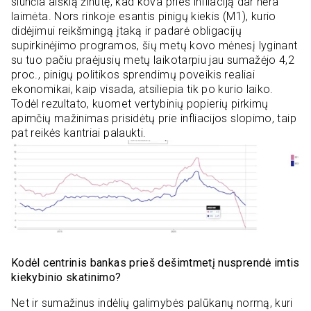
siunčia aiškią žinutę, kad kova prieš infliaciją dar nėra
laimėta. Nors rinkoje esantis pinigų kiekis (M1), kurio
didėjimui reikšmingą įtaką ir padarė obligacijų
supirkinėjimo programos, šių metų kovo mėnesį lyginant
su tuo pačiu praėjusių metų laikotarpiu jau sumažėjo 4,2
proc., pinigų politikos sprendimų poveikis realiai
ekonomikai, kaip visada, atsiliepia tik po kurio laiko.
Todėl rezultato, kuomet vertybinių popierių pirkimų
apimčių mažinimas prisidėtų prie infliacijos slopimo, taip
pat reikės kantriai palaukti.
Kodėl centrinis bankas prieš dešimtmetį nusprendė imtis
kiekybinio skatinimo?
Net ir sumažinus indėlių galimybės palūkanų normą, kuri