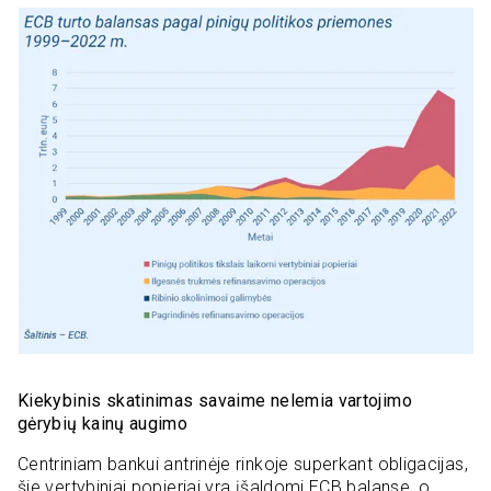
Kiekybinis skatinimas savaime nelemia vartojimo
gėrybių kainų augimo
Centriniam bankui antrinėje rinkoje superkant obligacijas,
šie vertybiniai popieriai yra įšaldomi ECB balanse, o