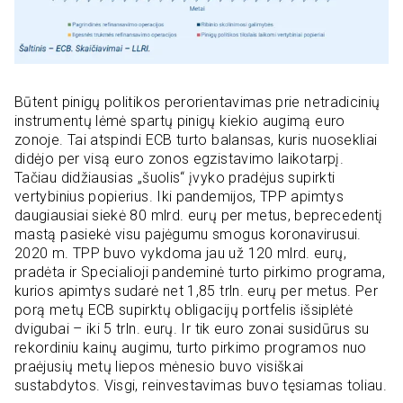
Būtent pinigų politikos perorientavimas prie netradicinių
instrumentų lėmė spartų pinigų kiekio augimą euro
zonoje. Tai atspindi ECB turto balansas, kuris nuosekliai
didėjo per visą euro zonos egzistavimo laikotarpį.
Tačiau didžiausias „šuolis“ įvyko pradėjus supirkti
vertybinius popierius. Iki pandemijos, TPP apimtys
daugiausiai siekė 80 mlrd. eurų per metus, beprecedentį
mastą pasiekė visu pajėgumu smogus koronavirusui.
2020 m. TPP buvo vykdoma jau už 120 mlrd. eurų,
pradėta ir Specialioji pandeminė turto pirkimo programa,
kurios apimtys sudarė net 1,85 trln. eurų per metus. Per
porą metų ECB supirktų obligacijų portfelis išsiplėtė
dvigubai – iki 5 trln. eurų. Ir tik euro zonai susidūrus su
rekordiniu kainų augimu, turto pirkimo programos nuo
praėjusių metų liepos mėnesio buvo visiškai
sustabdytos. Visgi, reinvestavimas buvo tęsiamas toliau.