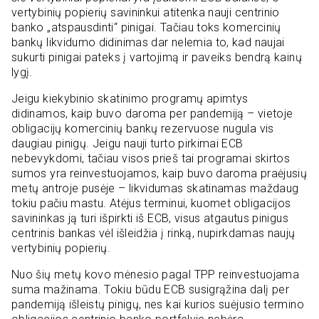
vertybinių popierių savininkui atitenka nauji centrinio
banko „atspausdinti“ pinigai. Tačiau toks komercinių
bankų likvidumo didinimas dar nelemia to, kad naujai
sukurti pinigai pateks į vartojimą ir paveiks bendrą kainų
lygį.
Jeigu kiekybinio skatinimo programų apimtys
didinamos, kaip buvo daroma per pandemiją – vietoje
obligacijų komercinių bankų rezervuose nugula vis
daugiau pinigų. Jeigu nauji turto pirkimai ECB
nebevykdomi, tačiau visos prieš tai programai skirtos
sumos yra reinvestuojamos, kaip buvo daroma praėjusių
metų antroje pusėje – likvidumas skatinamas maždaug
tokiu pačiu mastu. Atėjus terminui, kuomet obligacijos
savininkas ją turi išpirkti iš ECB, visus atgautus pinigus
centrinis bankas vėl išleidžia į rinką, nupirkdamas naujų
vertybinių popierių.
Nuo šių metų kovo mėnesio pagal TPP reinvestuojama
suma mažinama. Tokiu būdu ECB susigrąžina dalį per
pandemiją išleistų pinigų, nes kai kurios suėjusio termino