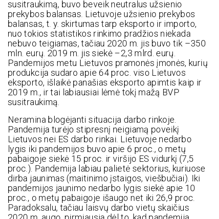
susitraukimą, buvo beveik neutralus užsienio
prekybos balansas. Lietuvoje užsienio prekybos
balansas, t. y. skirtumas tarp eksporto ir importo,
nuo tokios statistikos rinkimo pradžios niekada
nebuvo teigiamas, tačiau 2020 m. jis buvo tik –350
mln. eurų. 2019 m. jis siekė –2,3 mlrd. eurų.
Pandemijos metu Lietuvos pramonės įmonės, kurių
produkcija sudaro apie 64 proc. viso Lietuvos
eksporto, išlaikė panašias eksporto apimtis kaip ir
2019 m., ir tai labiausiai lėmė tokį mažą BVP
susitraukimą.
Neramina blogėjanti situacija darbo rinkoje.
Pandemija turėjo stipresnį neigiamą poveikį
Lietuvos nei ES darbo rinkai. Lietuvoje nedarbo
lygis iki pandemijos buvo apie 6 proc., o metų
pabaigoje siekė 15 proc. ir viršijo ES vidurkį (7,5
proc.). Pandemija labiau palietė sektorius, kuriuose
dirba jaunimas (maitinimo įstaigos, viešbučiai). Iki
pandemijos jaunimo nedarbo lygis siekė apie 10
proc., o metų pabaigoje išaugo net iki 26,9 proc.
Paradoksalu, tačiau laisvų darbo vietų skaičius
2020 m. augo, pirmiausia dėl to, kad pandemija