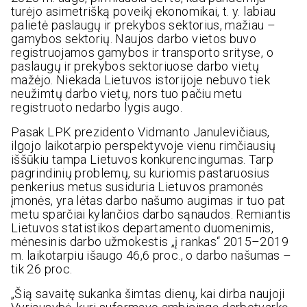
turėjo asimetrišką poveikį ekonomikai, t. y. labiau
palietė paslaugų ir prekybos sektorius, mažiau –
gamybos sektorių. Naujos darbo vietos buvo
registruojamos gamybos ir transporto srityse, o
paslaugų ir prekybos sektoriuose darbo vietų
mažėjo. Niekada Lietuvos istorijoje nebuvo tiek
neužimtų darbo vietų, nors tuo pačiu metu
registruoto nedarbo lygis augo.
Pasak LPK prezidento Vidmanto Janulevičiaus,
ilgojo laikotarpio perspektyvoje vienu rimčiausių
iššūkiu tampa Lietuvos konkurencingumas. Tarp
pagrindinių problemų, su kuriomis pastaruosius
penkerius metus susiduria Lietuvos pramonės
įmonės, yra lėtas darbo našumo augimas ir tuo pat
metu sparčiai kylančios darbo sąnaudos. Remiantis
Lietuvos statistikos departamento duomenimis,
mėnesinis darbo užmokestis „į rankas“ 2015–2019
m. laikotarpiu išaugo 46,6 proc., o darbo našumas –
tik 26 proc.
„Šią savaitę sukanka šimtas dienų, kai dirba naujoji