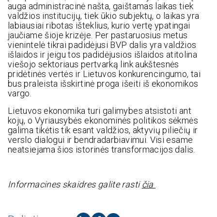
auga administracinė našta, gaištamas laikas tiek
valdžios institucijų, tiek ūkio subjektų, o laikas yra
labiausiai ribotas išteklius, kurio vertę ypatingai
jaučiame šioje krizėje. Per pastaruosius metus
vienintelė tikrai padidėjusi BVP dalis yra valdžios
išlaidos ir jeigu tos padidėjusios išlaidos atitolina
viešojo sektoriaus pertvarką link aukštesnės
pridėtinės vertės ir Lietuvos konkurencingumo, tai
bus praleista išskirtinė proga išeiti iš ekonomikos
vargo.
Lietuvos ekonomika turi galimybes atsistoti ant
kojų, o Vyriausybės ekonominės politikos sėkmės
galima tikėtis tik esant valdžios, aktyvių piliečių ir
verslo dialogui ir bendradarbiavimui. Visi esame
neatsiejama šios istorinės transformacijos dalis.
Informacines skaidres galite rasti
čia