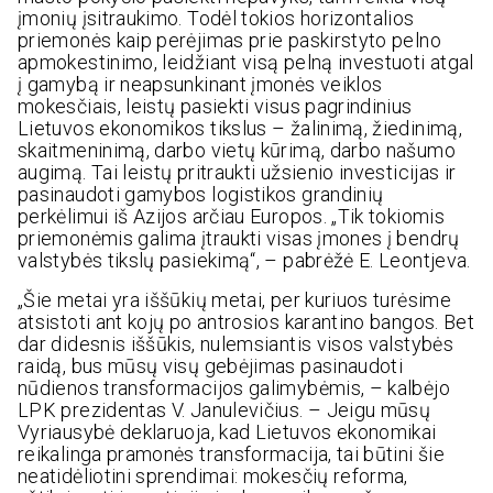
įmonių įsitraukimo. Todėl tokios horizontalios
priemonės kaip perėjimas prie paskirstyto pelno
apmokestinimo, leidžiant visą pelną investuoti atgal
į gamybą ir neapsunkinant įmonės veiklos
mokesčiais, leistų pasiekti visus pagrindinius
Lietuvos ekonomikos tikslus – žalinimą, žiedinimą,
skaitmeninimą, darbo vietų kūrimą, darbo našumo
augimą. Tai leistų pritraukti užsienio investicijas ir
pasinaudoti gamybos logistikos grandinių
perkėlimui iš Azijos arčiau Europos. „Tik tokiomis
priemonėmis galima įtraukti visas įmones į bendrų
valstybės tikslų pasiekimą“, – pabrėžė E. Leontjeva.
„Šie metai yra iššūkių metai, per kuriuos turėsime
atsistoti ant kojų po antrosios karantino bangos. Bet
dar didesnis iššūkis, nulemsiantis visos valstybės
raidą, bus mūsų visų gebėjimas pasinaudoti
nūdienos transformacijos galimybėmis, – kalbėjo
LPK prezidentas V. Janulevičius. – Jeigu mūsų
Vyriausybė deklaruoja, kad Lietuvos ekonomikai
reikalinga pramonės transformacija, tai būtini šie
neatidėliotini sprendimai: mokesčių reforma,