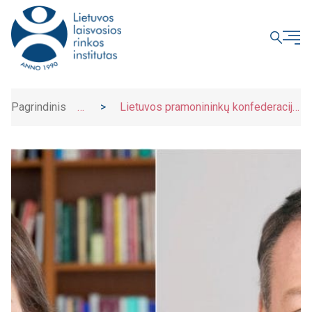
UŽDARYTI
Pagrindinis
>
>
Lietuvos pramonininkų konfederacija
Naujienos
ir Lietuvos laisvosios rinkos institutas
siūlo sprendimus greitam ekonomikos
atsigavimui ir transformacijai