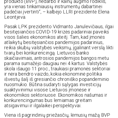
produkto (BVP), nedarbo ir kainų augimo rodiklis,
yra vienas tinkamiausių instrumentų dabartinei
padėčiai įvertinti“, – kalbėjo LLRI prezidentė Elena
Leontjeva.
Pasak LPK prezidento Vidmanto Janulevičiaus, ilgai
besitęsiančios COVID-19 krizės padariniai paveiks
visos šalies ekonomikos ateitį. Tam, kad įmonės
atlaikytų besitęsiančios pandemijos padarinius,
reikia skubių valstybės veiksmų, įgalinant verslą likti
tvarų bei konkurencingą. Lietuvos banko
skaičiavimais, antrosios pandemijos bangos metu
parama sumažėjo daugiau nei 4 kartus. Valstybės
skola išaugo 11 proc., traukiasi pramonės sektoriai
ir nėra bendro vaizdo, kokia ekonominė politika
išvestų šalį iš gresiančio chroniško popandeminio
nuosmukio. Būtina sudaryti sąlygas investicijų
suaktyvinimui visose Lietuvos įmonėse ir
ekonomikos sektoriuose. Ekonomikos našumas ir
konkurencingumas bus lemiamas greitam
atsigavimui ir ilgalaikei perspektyvai.
Viena iš pagrindinių priežasčių, lėmusių mažą BVP