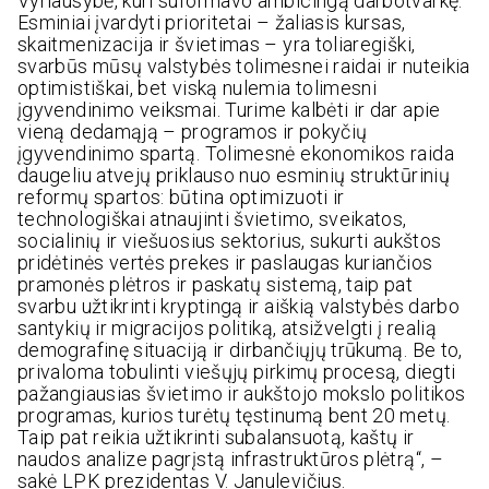
Vyriausybė, kuri suformavo ambicingą darbotvarkę.
Esminiai įvardyti prioritetai – žaliasis kursas,
skaitmenizacija ir švietimas – yra toliaregiški,
svarbūs mūsų valstybės tolimesnei raidai ir nuteikia
optimistiškai, bet viską nulemia tolimesni
įgyvendinimo veiksmai. Turime kalbėti ir dar apie
vieną dedamąją – programos ir pokyčių
įgyvendinimo spartą. Tolimesnė ekonomikos raida
daugeliu atvejų priklauso nuo esminių struktūrinių
reformų spartos: būtina optimizuoti ir
technologiškai atnaujinti švietimo, sveikatos,
socialinių ir viešuosius sektorius, sukurti aukštos
pridėtinės vertės prekes ir paslaugas kuriančios
pramonės plėtros ir paskatų sistemą, taip pat
svarbu užtikrinti kryptingą ir aiškią valstybės darbo
santykių ir migracijos politiką, atsižvelgti į realią
demografinę situaciją ir dirbančiųjų trūkumą. Be to,
privaloma tobulinti viešųjų pirkimų procesą, diegti
pažangiausias švietimo ir aukštojo mokslo politikos
programas, kurios turėtų tęstinumą bent 20 metų.
Taip pat reikia užtikrinti subalansuotą, kaštų ir
naudos analize pagrįstą infrastruktūros plėtrą“, –
sakė LPK prezidentas V. Janulevičius.