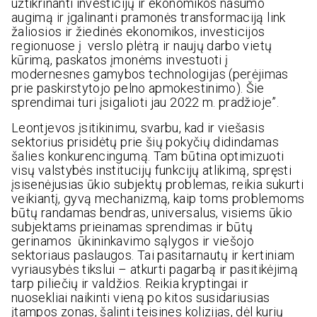
užtikrinanti investicijų ir ekonomikos našumo
augimą ir įgalinanti pramonės transformaciją link
žaliosios ir žiedinės ekonomikos, investicijos
regionuose į verslo plėtrą ir naujų darbo vietų
kūrimą, paskatos įmonėms investuoti į
modernesnes gamybos technologijas (perėjimas
prie paskirstytojo pelno apmokestinimo). Šie
sprendimai turi įsigalioti jau 2022 m. pradžioje”.
Leontjevos įsitikinimu, svarbu, kad ir viešasis
sektorius prisidėtų prie šių pokyčių didindamas
šalies konkurencingumą. Tam būtina optimizuoti
visų valstybės institucijų funkcijų atlikimą, spręsti
įsisenėjusias ūkio subjektų problemas, reikia sukurti
veikiantį, gyvą mechanizmą, kaip toms problemoms
būtų randamas bendras, universalus, visiems ūkio
subjektams prieinamas sprendimas ir būtų
gerinamos ūkininkavimo sąlygos ir viešojo
sektoriaus paslaugos. Tai pasitarnautų ir kertiniam
vyriausybės tikslui – atkurti pagarbą ir pasitikėjimą
tarp piliečių ir valdžios. Reikia kryptingai ir
nuosekliai naikinti vieną po kitos susidariusias
įtampos zonas, šalinti teisines kolizijas, dėl kurių