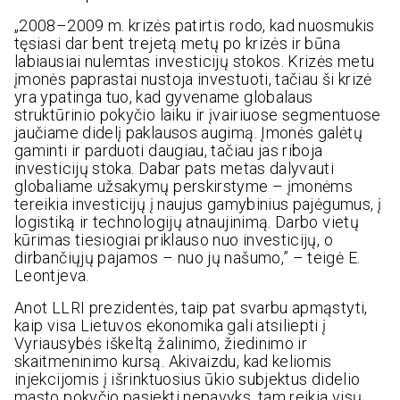
„2008–2009 m. krizės patirtis rodo, kad nuosmukis
tęsiasi dar bent trejetą metų po krizės ir būna
labiausiai nulemtas investicijų stokos. Krizės metu
įmonės paprastai nustoja investuoti, tačiau ši krizė
yra ypatinga tuo, kad gyvename globalaus
struktūrinio pokyčio laiku ir įvairiuose segmentuose
jaučiame didelį paklausos augimą. Įmonės galėtų
gaminti ir parduoti daugiau, tačiau jas riboja
investicijų stoka. Dabar pats metas dalyvauti
globaliame užsakymų perskirstyme – įmonėms
tereikia investicijų į naujus gamybinius pajėgumus, į
logistiką ir technologijų atnaujinimą. Darbo vietų
kūrimas tiesiogiai priklauso nuo investicijų, o
dirbančiųjų pajamos – nuo jų našumo,” – teigė E.
Leontjeva.
Anot LLRI prezidentės, taip pat svarbu apmąstyti,
kaip visa Lietuvos ekonomika gali atsiliepti į
Vyriausybės iškeltą žalinimo, žiedinimo ir
skaitmeninimo kursą. Akivaizdu, kad keliomis
injekcijomis į išrinktuosius ūkio subjektus didelio
masto pokyčio pasiekti nepavyks, tam reikia visų