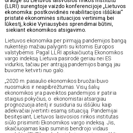
drauge su Lietuvos laisvosios rinkos institutu
(LLRI) surengtoje vaizdo konferencijoje „Lietuvos
ekonomika: postkovidinės reabilitacijos iššūkiai“
pristatė ekonominės situacijos vertinimą bei
lūkestį, kokie Vyriausybės sprendimai būtini,
siekiant ekonomikos atsigavimo.
Lietuvos ekonomika per pirmąją pandemijos bangą
nukentėjo mažiau palyginti su kitomis Europos
valstybėmis. Pagal LLRI apskaičiuotą Ekonomikos
vargo indeksą Lietuva pasirodė geriau nei ES
vidurkis, tačiau per antrąją pandemijos bangą jau
buvome ketvirti nuo galo.
„2020 m. pasaulio ekonomikos bruožai buvo
nuosmukis ir neapibrėžtumas. Visų šalių
ekonomikos yra paveiktos pandemijos ir patiria
staigius pokyčius, o ekonomistai atsargiau
prognozuoja ateitį ir susiduria su iššūkiu: kaip
adekvačiai įvertinti esamą situaciją. Pandemijai
besitęsiant, Lietuvos laisvosios rinkos institutas
siūlo prisiminti Ekonomikos vargo indeksą. Jis,
skaičiuojamas kaip suminis bendrojo vidaus