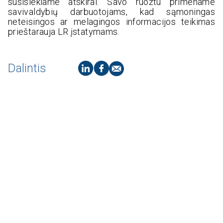
susisiekiame atskirai. Savo ruožtu primename
savivaldybių darbuotojams, kad sąmoningas
neteisingos ar melagingos informacijos teikimas
prieštarauja LR įstatymams.
Dalintis