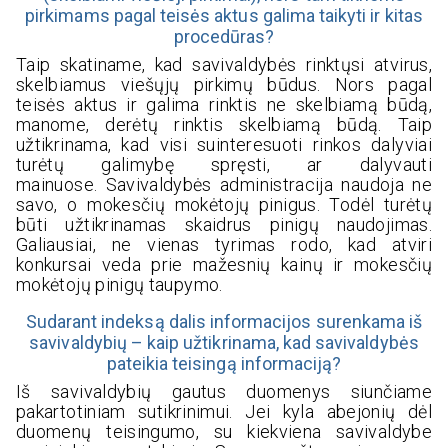
pirkimams pagal teisės aktus galima taikyti ir kitas
procedūras?
Taip skatiname, kad savivaldybės rinktųsi atvirus,
skelbiamus viešųjų pirkimų būdus. Nors pagal
teisės aktus ir galima rinktis ne skelbiamą būdą,
manome, derėtų rinktis skelbiamą būdą. Taip
užtikrinama, kad visi suinteresuoti rinkos dalyviai
turėtų galimybę spręsti, ar dalyvauti
mainuose. Savivaldybės administracija naudoja ne
savo, o mokesčių mokėtojų pinigus. Todėl turėtų
būti užtikrinamas skaidrus pinigų naudojimas.
Galiausiai, ne vienas tyrimas rodo, kad atviri
konkursai veda prie mažesnių kainų ir mokesčių
mokėtojų pinigų taupymo.
Sudarant indeksą dalis informacijos surenkama iš
savivaldybių – kaip užtikrinama, kad savivaldybės
pateikia teisingą informaciją?
Iš savivaldybių gautus duomenys siunčiame
pakartotiniam sutikrinimui. Jei kyla abejonių dėl
duomenų teisingumo, su kiekviena savivaldybe