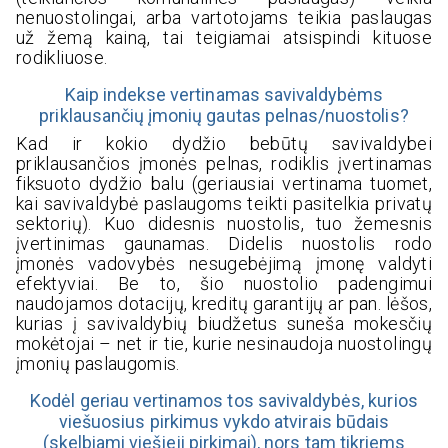
nenuostolingai, arba vartotojams teikia paslaugas
už žemą kainą, tai teigiamai atsispindi kituose
rodikliuose.
Kaip indekse vertinamas savivaldybėms
priklausančių įmonių gautas pelnas/nuostolis?
Kad ir kokio dydžio bebūtų savivaldybei
priklausančios įmonės pelnas, rodiklis įvertinamas
fiksuoto dydžio balu (geriausiai vertinama tuomet,
kai savivaldybė paslaugoms teikti pasitelkia privatų
sektorių). Kuo didesnis nuostolis, tuo žemesnis
įvertinimas gaunamas. Didelis nuostolis rodo
įmonės vadovybės nesugebėjimą įmonę valdyti
efektyviai. Be to, šio nuostolio padengimui
naudojamos dotacijų, kreditų garantijų ar pan. lėšos,
kurias į savivaldybių biudžetus suneša mokesčių
mokėtojai – net ir tie, kurie nesinaudoja nuostolingų
įmonių paslaugomis.
Kodėl geriau vertinamos tos savivaldybės, kurios
viešuosius pirkimus vykdo atvirais būdais
(skelbiami viešieji pirkimai), nors tam tikriems