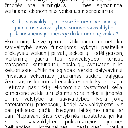
žmonės yra laimingiausi – mes sąmoningai
vertiname ekonominius veiksnius ir sprendimus.
Kodėl savivaldybių indekse žemesnį vertinimą
gauna tos savivaldybės, kuriose savivaldybei
priklausančios įmonės vykdo komercinę veiklą?
Ekonominė laisvė geriau užtikrinama tuomet, kai
savivaldybė savo funkcijoms vykdyti pasitelkia
efektyviau veikiantį privatų sektorių. Todėl geresnį
įvertinimą gauna tos savivaldybės, kuriose
transporto, komunalinių paslaugų, sveikatos ir kt.
sektoriuose užtikrina sąlygas verslo dalyvavimui.
Privataus sektoriaus įtraukimas sudaro sąlygas
žemesnėms kainoms bei aukštesnei kokybei. Pagal
Lietuvos pasirinktą ekonominio vystymosi kelią,
komercine veikla turi užsiimti verslininkai ir įmonės,
o ne valstybė ar savivaldybės. Nėra jokių
pateisinamų priežasčių, kodėl savivaldybėms vis
dar priklauso pirčių, knygynų, laidojimo namų ar
pan. Nepaisant šios vertybinės nuostatos, jei kai
kurios savivaldybei priklausančios įmonės
(teikiančios komunalines paslaugas) veikia