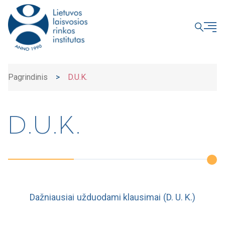
UŽDARYTI
Pagrindinis
>
D.U.K.
D.U.K.
Dažniausiai užduodami klausimai (D. U. K.)