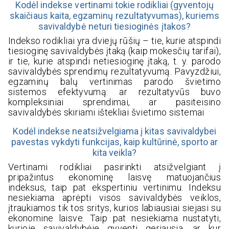
Kodėl indekse vertinami tokie rodikliai (gyventojų
skaičiaus kaita, egzaminų rezultatyvumas), kuriems
savivaldybė neturi tiesioginės įtakos?
Indekso rodikliai yra dviejų rūšių – tie, kurie atspindi
tiesioginę savivaldybės įtaką (kaip mokesčių tarifai),
ir tie, kurie atspindi netiesioginę įtaką, t. y. parodo
savivaldybės sprendimų rezultatyvumą. Pavyzdžiui,
egzaminų balų vertinimas parodo švietimo
sistemos efektyvumą: ar rezultatyvūs buvo
kompleksiniai sprendimai, ar pasiteisino
savivaldybės skiriami ištekliai švietimo sistemai
Kodėl indekse neatsižvelgiama į kitas savivaldybei
pavestas vykdyti funkcijas, kaip kultūrinė, sporto ar
kita veikla?
Vertinami rodikliai pasirinkti atsižvelgiant į
pripažintus ekonominę laisvę matuojančius
indeksus, taip pat ekspertiniu vertinimu. Indeksu
nesiekiama aprėpti visos savivaldybės veiklos,
įtraukiamos tik tos sritys, kurios labiausiai siejasi su
ekonomine laisve. Taip pat nesiekiama nustatyti,
kurioje savivaldybėje gyventi geriausia, ar kur