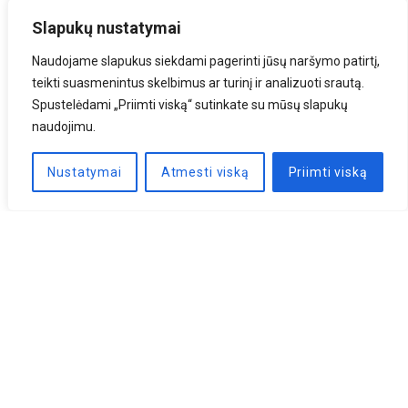
Slapukų nustatymai
Naudojame slapukus siekdami pagerinti jūsų naršymo patirtį,
teikti suasmenintus skelbimus ar turinį ir analizuoti srautą.
Spustelėdami „Priimti viską“ sutinkate su mūsų slapukų
naudojimu.
Nustatymai
Atmesti viską
Priimti viską
Naujienlaiškis