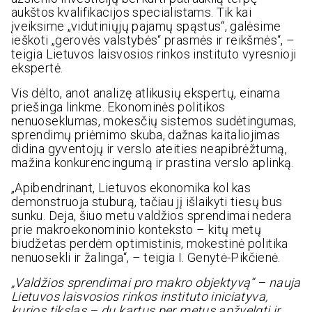
aukštos kvalifikacijos specialistams. Tik kai
įveiksime „vidutiniųjų pajamų spąstus“, galėsime
ieškoti „gerovės valstybės“ prasmės ir reikšmės“, –
teigia Lietuvos laisvosios rinkos instituto vyresnioji
ekspertė.
Vis dėlto, anot analizę atlikusių ekspertų, einama
priešinga linkme. Ekonominės politikos
nenuoseklumas, mokesčių sistemos sudėtingumas,
sprendimų priėmimo skuba, dažnas kaitaliojimas
didina gyventojų ir verslo ateities neapibrėžtumą,
mažina konkurencingumą ir prastina verslo aplinką.
„Apibendrinant, Lietuvos ekonomika kol kas
demonstruoja stuburą, tačiau jį išlaikyti tiesų bus
sunku. Deja, šiuo metu valdžios sprendimai nedera
prie makroekonominio konteksto – kitų metų
biudžetas perdėm optimistinis, mokestinė politika
nenuosekli ir žalinga“, – teigia I. Genytė-Pikčienė.
„Valdžios sprendimai pro makro objektyvą“ – nauja
Lietuvos laisvosios rinkos instituto iniciatyva,
kurios tikslas – du kartus per metus apžvelgti ir