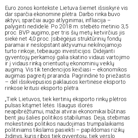
Euro zonos kontekste Lietuva šiemet išsiskyrė vis
dar sparčia ekonomine plėtra. Darbo rinka buvo
aktyvi, sparčiai augo atlyginimai, infliacija –
palyginti nedidelė. Po 2018 m. stebėto metinio 3,5
proc. BVP augimo, per tris šių metų ketvirčius jis
siekė net 4,0 proc. Įsibėgėjus struktūrinių fondų
paramai ir neslopstant aktyvumui nekilnojamojo
turto rinkoje, tebeaugo investicijos. Didėjanti
gyventojų perkamoji galia skatino vidaus vartojimo
ir į vidaus rinką orientuotų ekonominių veiklų
augimą. Vis tik tendencijos keičiasi – ekonomikos
augimas pagreitį praranda. Pagrindinė to priežastis
– dėl išsikvėpusios paklausos kertinėse eksporto
rinkose kritusi eksporto plėtra.
„Tiek Lietuvos, tiek kertinių eksporto rinkų plėtros
pulsas kitąmet lėtės. Išaugus išorės
neapibrėžtumui, mažai atvirai ekonomikai būtinas
bent jau šalies politikos stabilumas. Deja, stebimas
mokestinės politikos naudojimas trumpalaikiams
politiniams tikslams pasiekti – papildomas rizikų
židinys, kuris ribos tiek gyventojų, tiek verslo