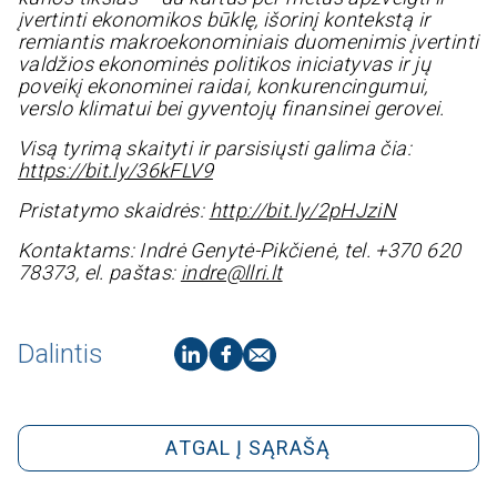
įvertinti ekonomikos būklę, išorinį kontekstą ir
remiantis makroekonominiais duomenimis įvertinti
valdžios ekonominės politikos iniciatyvas ir jų
poveikį ekonominei raidai, konkurencingumui,
verslo klimatui bei gyventojų finansinei gerovei.
Visą tyrimą skaityti ir parsisiųsti galima čia:
https://bit.ly/36kFLV9
Pristatymo skaidrės:
http://bit.ly/2pHJziN
Kontaktams: Indrė Genytė-Pikčienė, tel. +370 620
78373, el. paštas:
indre@llri.lt
Dalintis
ATGAL Į SĄRAŠĄ