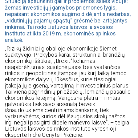
Situaciją apsunkinti gali ir problemos šalies viduje:
žemas investicijų į gamybos priemones lygis,
nepaisant ekonomikos augimo didėjantis nedarbas,
„vidutiniųjų pajamų spąstų“ grėsmė bei artėjantys
rinkimai. Tai rodo Lietuvos laisvos laisvosios
instituto atlikta 2019 m. ekonominės aplinkos
analizė.
„Rizikų židiniai globalioje ekonomikoje šiemet
suaktyvėjo. Prekybos karai, struktūriniai brandžių
ekonomikų iššūkiai, „Brexit“ keliamas
neapibrėžtumas, susilpnėjusios besivystančios
rinkos ir geopolitinės įtampos jau kurį laiką temdo
ekonomikos dalyvių lūkesčius, kurie tiesiogiai
įtakoja jų elgseną, vartojimą ir investicinius planus.
Tai viena pagrindinių priežasčių, lemiančių pasaulio
ekonomikos lėtėjimą. Vangesnė plėtra – rimtas
galvosūkis tiek savo arsenalą beveik
išnaudojusiems centriniams bankams, tiek
vyriausybėms, kurios dėl išaugusios skolų naštos
irgi negali pasigirti didele manevro laisve“, – teigia
Lietuvos laisvosios rinkos instituto vyresnioji
ekspertė Indrė Genytė-Pikčienė.