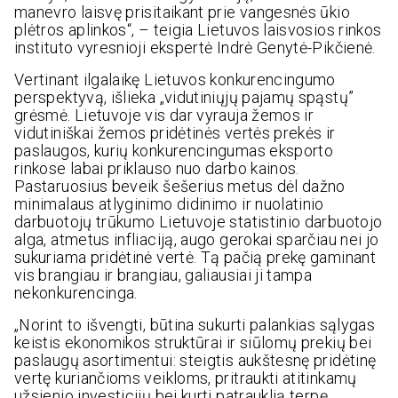
manevro laisvę prisitaikant prie vangesnės ūkio
plėtros aplinkos“, – teigia Lietuvos laisvosios rinkos
instituto vyresnioji ekspertė Indrė Genytė-Pikčienė.
Vertinant ilgalaikę Lietuvos konkurencingumo
perspektyvą, išlieka „vidutiniųjų pajamų spąstų”
grėsmė. Lietuvoje vis dar vyrauja žemos ir
vidutiniškai žemos pridėtinės vertės prekės ir
paslaugos, kurių konkurencingumas eksporto
rinkose labai priklauso nuo darbo kainos.
Pastaruosius beveik šešerius metus dėl dažno
minimalaus atlyginimo didinimo ir nuolatinio
darbuotojų trūkumo Lietuvoje statistinio darbuotojo
alga, atmetus infliaciją, augo gerokai sparčiau nei jo
sukuriama pridėtinė vertė. Tą pačią prekę gaminant
vis brangiau ir brangiau, galiausiai ji tampa
nekonkurencinga.
„Norint to išvengti, būtina sukurti palankias sąlygas
keistis ekonomikos struktūrai ir siūlomų prekių bei
paslaugų asortimentui: steigtis aukštesnę pridėtinę
vertę kuriančioms veikloms, pritraukti atitinkamų
užsienio investicijų bei kurti patrauklią terpę