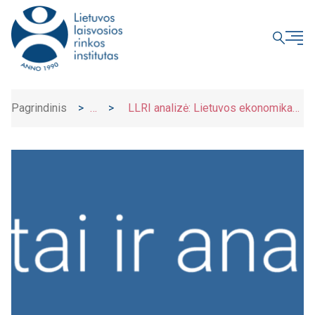
UŽDARYTI
Pagrindinis
>
>
LLRI analizė: Lietuvos ekonomika
Naujienos
demonstruoja stuburą, jo tiesumas
priklausys nuo valdžios sprendimų