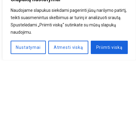
Naudojame slapukus siekdami pagerinti jūsų naršymo patirtį,
teikti suasmenintus skelbimus ar turinį ir analizuoti srautą.
Spustelėdami „Priimti viską“ sutinkate su mūsų slapukų
naudojimu.
Nustatymai
Atmesti viską
Priimti viską
Naujienlaiškis