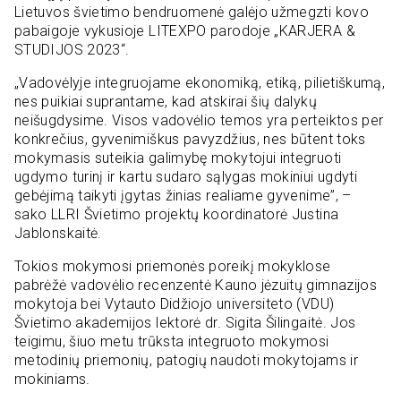
Lietuvos švietimo bendruomenė galėjo užmegzti kovo
pabaigoje vykusioje LITEXPO parodoje „KARJERA &
STUDIJOS 2023“.
„Vadovėlyje integruojame ekonomiką, etiką, pilietiškumą,
nes puikiai suprantame, kad atskirai šių dalykų
neišugdysime. Visos vadovėlio temos yra perteiktos per
konkrečius, gyvenimiškus pavyzdžius, nes būtent toks
mokymasis suteikia galimybę mokytojui integruoti
ugdymo turinį ir kartu sudaro sąlygas mokiniui ugdyti
gebėjimą taikyti įgytas žinias realiame gyvenime”, –
sako LLRI Švietimo projektų koordinatorė Justina
Jablonskaitė.
Tokios mokymosi priemonės poreikį mokyklose
pabrėžė vadovėlio recenzentė Kauno jėzuitų gimnazijos
mokytoja bei Vytauto Didžiojo universiteto (VDU)
Švietimo akademijos lektorė dr. Sigita Šilingaitė. Jos
teigimu, šiuo metu trūksta integruoto mokymosi
metodinių priemonių, patogių naudoti mokytojams ir
mokiniams.