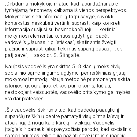
„Dirbdama mokykloje matau, kad labai dažnai apie
tyrinėjamą fenomeną kalbama iš vienos perspektyvos.
Mokymasis sieti informaciją tarpusavyje, suvokti
kontekstus, neskubėti vertinti, suprasti, kaip konkreti
informacija susijusi su besimokančiuoju, – kertiniai
mokymosi elementai, kuriuos ugdyti gali padėti
vadovėlis „Jaunas ir pilietiškas“, skatinantis žvelgti
plačiau ir suprasti giliau tiek mus supantį pasaulį, tiek
patį save“, – sako dr. S. Šilingaitė.
Naujasis vadovėlis yra skirtas 5–8 klasių moksleivių
socialinio sąmoningumo ugdymui per reiškiniais grįstą
mokymosi metodą. Nauja metodinė priemonė yra skirta
istorijos, geografijos, etikos pamokoms, tačiau,
nestokojant vaizduotės, vadovėlio pritaikymo galimybės
yra dar platesnės.
„Šis vadovėlis išskirtinis tuo, kad padeda paaugliui jį
supančių reiškinių centre pamatyti visų pirma laisvą ir
atsakingą žmogų kaip kūrėją ir veikėją. Vadovėlis
įtaigiais ir patraukliais pavyzdžiais parodo, kad socialinis
sąmoningumas reikalauja pažinti save ir mus supančią