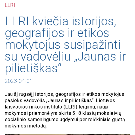
LLRI
LLRI kviečia istorijos,
geografijos ir etikos
mokytojus susipažinti
su vadovėliu „Jaunas ir
pilietiškas“
2023-04-01
Jau šį rugsėjį istorijos, geografijos ir etikos mokytojus
pasieks vadovėlis „Jaunas ir pilietiškas“. Lietuvos
laisvosios rinkos instituto (LLRI) teigimu, nauja
mokymosi priemonė yra skirta 5–8 klasių moksleivių
socialinio sąmoningumo ugdymui per reiškiniais grįstą
mokymosi metodą.