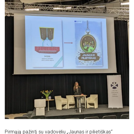
Pirmąją pažintį su vadovėliu „Jaunas ir pilietiškas“