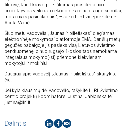
tikrovę, kad tikrasis pilietiškumas prasideda nuo
produktyvios veiklos, o ekonomika eina drauge su mūsų
moraliniais pasirinkimais“, – sako LLRI viceprezidentė
Aneta Vainė.
Šiuo metu vadovėlis „Jaunas ir pilietiškas“ diegiamas
elektroninėje mokymosi platformoje EMA. Dar šių metų
gegužės pabaigoje jis pasieks visą Lietuvos švietimo
bendruomenę, o nuo rugsėjo 1-osios taps nemokama
integralaus mokymo(-si) priemone kiekvienam
mokytojui ir mokiniui.
Daugiau apie vadovėlį „Jaunas ir pilietiškas“ skaitykite
čia
.
Jei kyla klausimų dėl vadovėlio, rašykite LLRI Švietimo
centro projektų koordinatorei Justinai Jablonskaitei –
justina@llri.lt
Dalintis