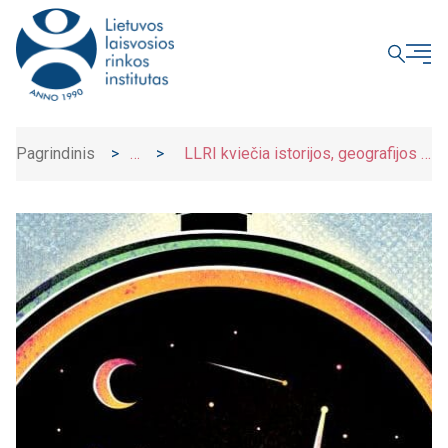
UŽDARYTI
Pagrindinis
>
>
LLRI kviečia istorijos, geografijos ir
Naujienos
etikos mokytojus susipažinti su vadovėliu
„Jaunas ir pilietiškas“