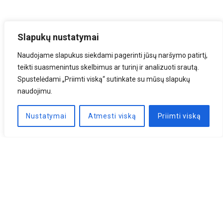
Slapukų nustatymai
Naudojame slapukus siekdami pagerinti jūsų naršymo patirtį,
teikti suasmenintus skelbimus ar turinį ir analizuoti srautą.
Spustelėdami „Priimti viską“ sutinkate su mūsų slapukų
naudojimu.
Nustatymai
Atmesti viską
Priimti viską
Naujienlaiškis