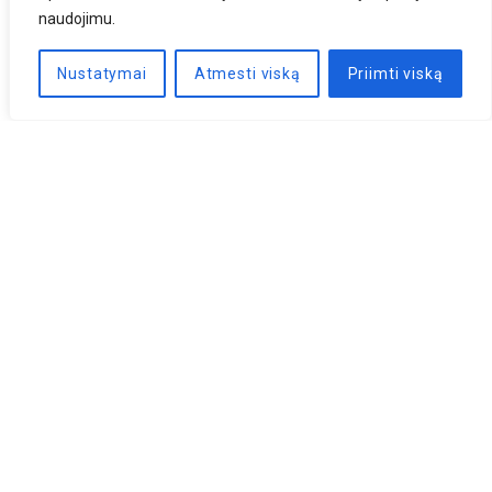
naudojimu.
Nustatymai
Atmesti viską
Priimti viską
Naujienlaiškis
PRENUMERUOTI