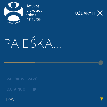
UŽDARYTI
Pagrindinis
>
>
>
Migracija – ar sudėtinga
PAIEŠKA...
Įrašai
Naujienos
Lietuvoje įsidarbinti trečiųjų šalių
piliečiams?
TIPAS