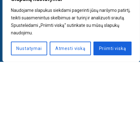
Naudojame slapukus siekdami pagerinti jūsų naršymo patirtį,
teikti suasmenintus skelbimus ar turinį ir analizuoti srautą.
Spustelėdami „Priimti viską“ sutinkate su mūsų slapukų
naudojimu.
Nustatymai
Atmesti viską
Priimti viską
Naujienlaiškis