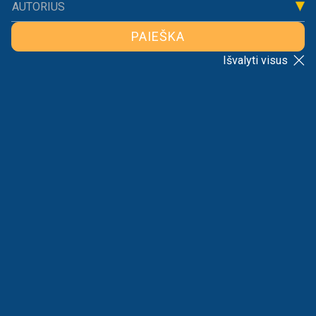
AUTORIUS
PAIEŠKA
Išvalyti visus
Migracija
ATGAL Į SĄRAŠĄ