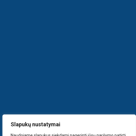
Slapukų nustatymai
Naudojame slapukus siekdami pagerinti jūsų naršymo patirtį,