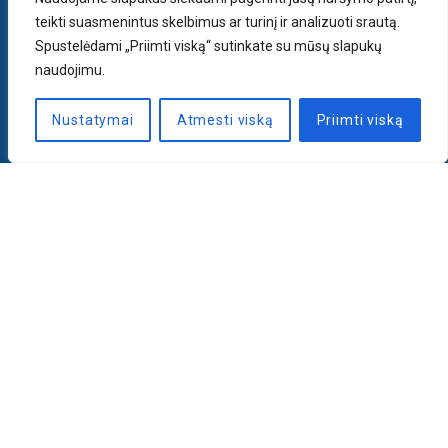
teikti suasmenintus skelbimus ar turinį ir analizuoti srautą.
Spustelėdami „Priimti viską“ sutinkate su mūsų slapukų
naudojimu.
Nustatymai
Atmesti viską
Priimti viską
Naujienlaiškis
PRENUMERUOTI