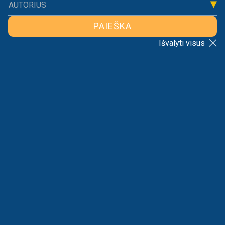
AUTORIUS
PAIEŠKA
Išvalyti visus
Ernestas Einoris yra Lietuvos laisvosios rinkos instituto ekspertas.
ATGAL Į SĄRAŠĄ