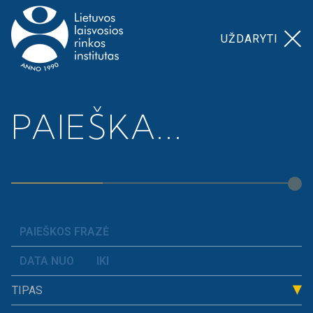
UŽDARYTI
Pagrindinis
>
>
Mokesčiai taps bausme šalies
PAIEŠKA...
Naujienos
ekonomikos konkurencingumui
TIPAS