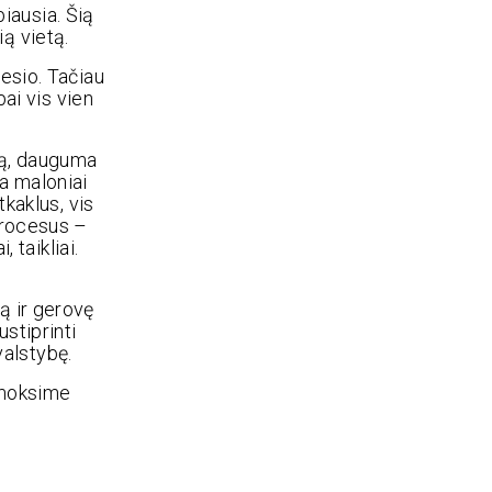
iausia. Šią
ą vietą.
mesio. Tačiau
bai vis vien
są, dauguma
da maloniai
tkaklus, vis
 procesus –
 taikliai.
ą ir gerovę
stiprinti
 valstybę.
šmoksime