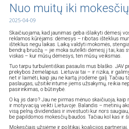
Nuo muitų iki mokesčių
2025-04-09
Skaičiuojama, kad jaunimas geba išlaikyti dėmesį vo
reklamos kūrėjams: dėmesys – ribotas išteklius mums
išteklius negu laikas. Laiką valdyti mokomės, stengi
bendrą bruožą – jie moka sutelkti dėmesį į tai, kas 
viskas – kur mūsų dėmesys, ten mūsų veiksmas.
Tuo tarpu turbulentiškas pasaulis mus blaško. JAV p
prekybos žemėlapius. Lietuvai tai – ir rizika, ir gali
net ir laimėti, kaip jau ne kartą įrodėme galį. Tači
paslaugas, užsitikrintume jiems užsakymų, reikia nep
pasirinkimas, o būtinybė.
O ką jis daro? Jau ne pirmas mėnuo skaičiuoja, kaip
ir motyvaciją veikti Lietuvoje. Balandis – metinių 
visą pelną dividendais ir investuoti kur nors saugiau, a
be papildomos mokesčių baudos. Tačiau kol kas ir š
Mokesčiais užsiėmę ir politikai, koalicijos partneriai,