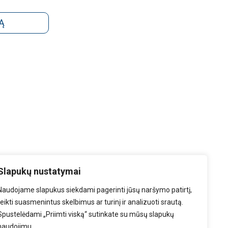
Ą
Slapukų nustatymai
Naudojame slapukus siekdami pagerinti jūsų naršymo patirtį,
teikti suasmenintus skelbimus ar turinį ir analizuoti srautą.
Spustelėdami „Priimti viską“ sutinkate su mūsų slapukų
naudojimu.