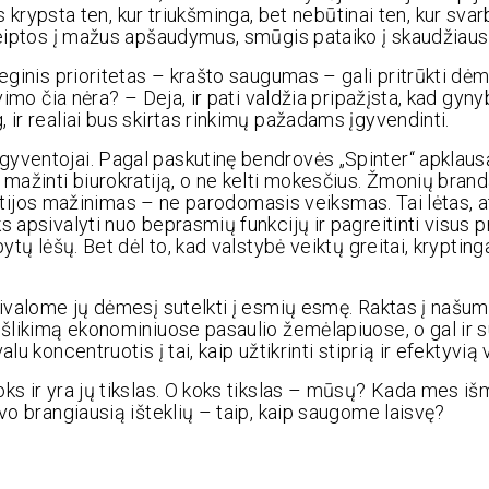
psta ten, kur triukšminga, bet nebūtinai ten, kur svarb
reiptos į mažus apšaudymus, smūgis pataiko į skaudžiausi
teginis prioritetas – krašto saugumas – gali pritrūkti dė
vimo čia nėra? – Deja, ir pati valdžia pripažįsta, kad gyny
 ir realiai bus skirtas rinkimų pažadams įgyvendinti.
gyventojai. Pagal paskutinę bendrovės „Spinter“ apklau
 mažinti biurokratiją, o ne kelti mokesčius. Žmonių bran
kratijos mažinimas – ne parodomasis veiksmas. Tai lėtas, a
s apsivalyti nuo beprasmių funkcijų ir pagreitinti visus
ų lėšų. Bet dėl to, kad valstybė veiktų greitai, kryptingai,
rivalome jų dėmesį sutelkti į esmių esmę. Raktas į našum
išlikimą ekonominiuose pasaulio žemėlapiuose, o gal ir su
u koncentruotis į tai, kaip užtikrinti stiprią ir efektyvią
ks ir yra jų tikslas. O koks tikslas – mūsų? Kada mes i
vo brangiausią išteklių – taip, kaip saugome laisvę?