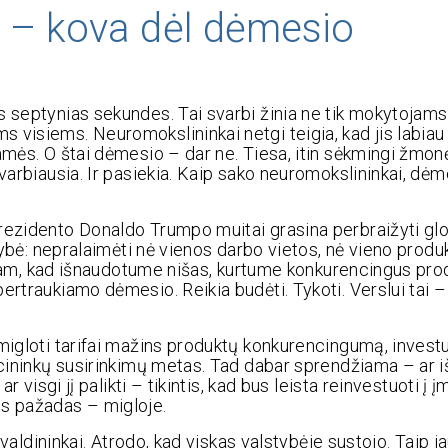
 – kova dėl dėmesio
s septynias sekundes. Tai svarbi žinia ne tik mokytojams
 visiems. Neuromokslininkai netgi teigia, kad jis labiau
amės. O štai dėmesio – dar ne. Tiesa, itin sėkmingi žmonė
svarbiausia. Ir pasiekia. Kaip sako neuromokslininkai, dė
rezidento Donaldo Trumpo muitai grasina perbraižyti gl
mybė: nepralaimėti nė vienos darbo vietos, nė vieno produk
au tam, kad išnaudotume nišas, kurtume konkurencingus pro
ertraukiamo dėmesio. Reikia budėti. Tykoti. Verslui tai –
 migloti tarifai mažins produktų konkurencingumą, invest
akcininkų susirinkimų metas. Tad dabar sprendžiama – ar 
r visgi jį palikti – tikintis, kad bus leista reinvestuoti į 
is pažadas – migloje.
 valdininkai. Atrodo, kad viskas valstybėje sustojo. Taip ja