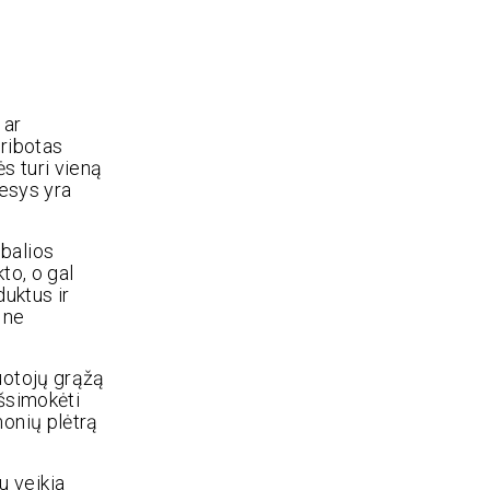
 ar
 ribotas
s turi vieną
mesys yra
obalios
to, o gal
duktus ir
 ne
uotojų grąžą
išsimokėti
įmonių plėtrą
u veikia