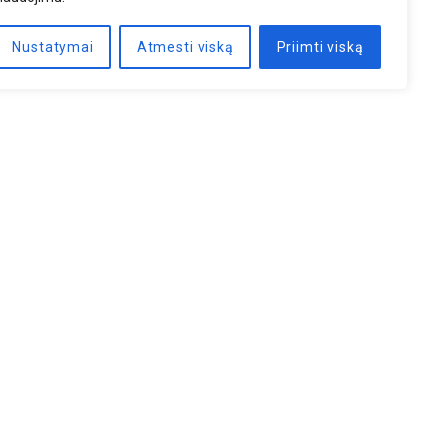
Nustatymai
Atmesti viską
Priimti viską
PRENUMERUOTI
iatyvos
Susisiekite