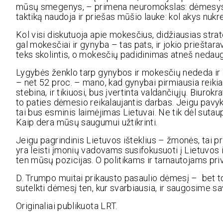
mūsų smegenys, – primena neuromokslas: dėmesys kry
taktiką naudoja ir priešas mūšio lauke: kol akys nuk
Kol visi diskutuoja apie mokesčius, didžiausias stra
gal mokesčiai ir gynyba – tas pats, ir jokio prieštara
teks skolintis, o mokesčių padidinimas atneš nedaug,
Lygybės ženklo tarp gynybos ir mokesčių nededa ir 
– net 52 proc. – mano, kad gynybai pirmiausia reikia
stebina, ir tikiuosi, bus įvertinta valdančiųjų. Biuro
to paties dėmesio reikalaujantis darbas. Jeigu pavyk
tai bus esminis laimėjimas Lietuvai. Ne tik dėl sutaupyt
Kaip dera mūsų saugumui užtikrinti.
Jeigu pagrindinis Lietuvos išteklius – žmonės, tai p
yra leisti įmonių vadovams susifokusuoti į Lietuvos 
ten mūsų pozicijas. O politikams ir tarnautojams prival
D. Trumpo muitai prikausto pasaulio dėmesį – bet to
sutelkti dėmesį ten, kur svarbiausia, ir saugosime sa
Originaliai publikuota LRT.