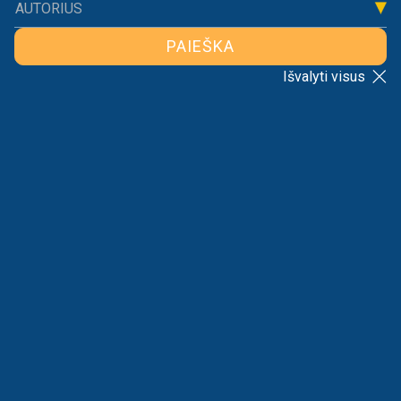
AUTORIUS
PAIEŠKA
Išvalyti visus
Guoda Azguridienė.
ATGAL Į SĄRAŠĄ