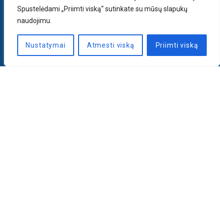
Spustelėdami „Priimti viską“ sutinkate su mūsų slapukų
naudojimu.
Nustatymai
Atmesti viską
Priimti viską
Naujienlaiškis
PRENUMERUOTI