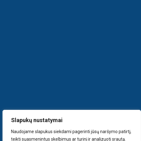
Slapukų nustatymai
Naudojame slapukus siekdami pagerinti jūsų naršymo patirtį,
teikti suasmenintus skelbimus ar turinį ir analizuoti srautą.