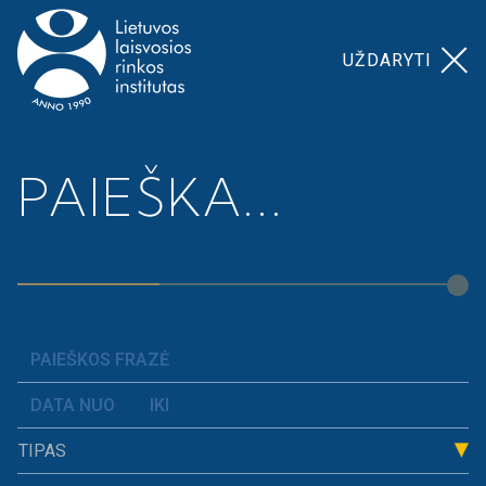
UŽDARYTI
Pagrindinis
>
>
Guoda Azguridienė. Nuoseklumo
PAIEŠKA...
Naujienos
paieškos mokesčių politikos
taisyklėse.
TIPAS