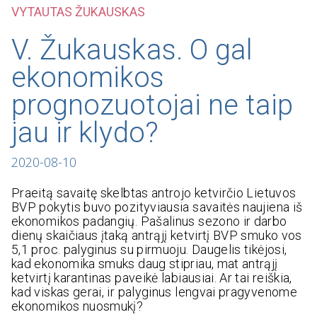
VYTAUTAS ŽUKAUSKAS
V. Žukauskas. O gal
ekonomikos
prognozuotojai ne taip
jau ir klydo?
2020-08-10
Praeitą savaitę skelbtas antrojo ketvirčio Lietuvos
BVP pokytis buvo pozityviausia savaitės naujiena iš
ekonomikos padangių. Pašalinus sezono ir darbo
dienų skaičiaus įtaką antrąjį ketvirtį BVP smuko vos
5,1 proc. palyginus su pirmuoju. Daugelis tikėjosi,
kad ekonomika smuks daug stipriau, mat antrąjį
ketvirtį karantinas paveikė labiausiai. Ar tai reiškia,
kad viskas gerai, ir palyginus lengvai pragyvenome
ekonomikos nuosmukį?