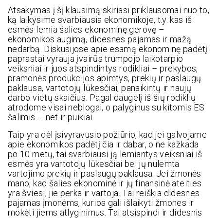
Atsakymas į šį klausimą skiriasi priklausomai nuo to,
ką laikysime svarbiausia ekonomikoje, t.y. kas iš
esmės lemia šalies ekonominę gerovę –
ekonomikos augimą, didesnes pajamas ir mažą
nedarbą. Diskusijose apie esamą ekonominę padėtį
paprastai vyrauja įvairūs trumpojo laikotarpio
veiksniai ir juos atspindintys rodikliai – prekybos,
pramonės produkcijos apimtys, prekių ir paslaugų
paklausa, vartotojų lūkesčiai, panaikintų ir naujų
darbo vietų skaičius. Pagal daugelį iš šių rodiklių
atrodome visai neblogai, o palyginus su kitomis ES
šalimis – net ir puikiai.
Taip yra dėl įsivyravusio požiūrio, kad jei galvojame
apie ekonomikos padėtį čia ir dabar, o ne kažkada
po 10 metų, tai svarbiausi ją lemiantys veiksniai iš
esmės yra vartotojų lūkesčiai bei jų nulemta
vartojimo prekių ir paslaugų paklausa. Jei žmonės
mano, kad šalies ekonominė ir jų finansinė ateities
yra šviesi, jie perka ir vartoja. Tai reiškia didesnes
pajamas įmonėms, kurios gali išlaikyti žmones ir
mokėti jiems atlyginimus. Tai atsispindi ir didesnis