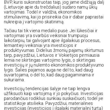
BVP, kuris sukonstruotas taip, jog jame didžiąją dalį
(Lietuvoje apie du trečdalius) sudaro namų ūkių
vartojimas. Todėl ir valdžia, ekonomikos
stimuliavimą, kai jo prisireikia čia ir dabar paprastai
nukreipia į vartojimo skatinimą.
Tačiau tai tik viena medalio pusė. Jei lūkesčiai ir
vartojimas yra svarbūs veiksniai trumpuoju
laikotarpiu, tai galvojant apie ilgalaikius procesus,
lemiantieji veiksniai yra investicijos ir
produktyvumas. Didelius žmonių pajamų skirtumus
tarp, pavyzdžiui, Lietuvos ir Vokietijos pirmiausia
lemia ne skirtingas vartojimo lygis, o skirtingas
investicijų ir jų nulemto ekonomikos produktyvumo
lygis. Šalies pajamos auga ne dėl to, kad daug
suvartojama, o dėl to, kad daug pagaminama ir
sukuriama.
Investicijų tendencijas šalyje ne taip lengva
užfiksuoti kaip vartojimą ir jo pokyčius. Investicijas
parodančius rodiklius sunkiau suskaičiuoti, todėl jie
statistikoje atsilieka. Pavyzdžiui, materialines
investicijas (investicijos į ilgalaikį materialinį turtą)