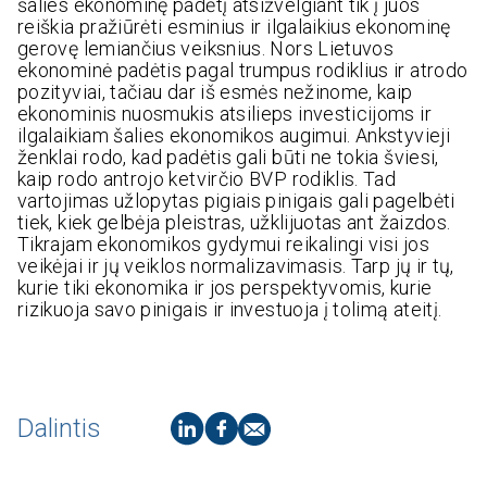
šalies ekonominę padėtį atsižvelgiant tik į juos
reiškia pražiūrėti esminius ir ilgalaikius ekonominę
gerovę lemiančius veiksnius. Nors Lietuvos
ekonominė padėtis pagal trumpus rodiklius ir atrodo
pozityviai, tačiau dar iš esmės nežinome, kaip
ekonominis nuosmukis atsilieps investicijoms ir
ilgalaikiam šalies ekonomikos augimui. Ankstyvieji
ženklai rodo, kad padėtis gali būti ne tokia šviesi,
kaip rodo antrojo ketvirčio BVP rodiklis. Tad
vartojimas užlopytas pigiais pinigais gali pagelbėti
tiek, kiek gelbėja pleistras, užklijuotas ant žaizdos.
Tikrajam ekonomikos gydymui reikalingi visi jos
veikėjai ir jų veiklos normalizavimasis. Tarp jų ir tų,
kurie tiki ekonomika ir jos perspektyvomis, kurie
rizikuoja savo pinigais ir investuoja į tolimą ateitį.
Dalintis