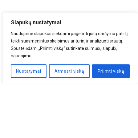
Slapukų nustatymai
Naudojame slapukus siekdami pagerinti jūsų naršymo patirtį,
teikti suasmenintus skelbimus ar turinį ir analizuoti srautą.
Spustelėdami „Priimti viską“ sutinkate su mūsų slapukų
naudojimu.
Nustatymai
Atmesti viską
Priimti viską
Naujienlaiškis