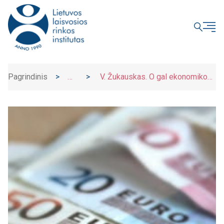
UŽDARYTI
Pagrindinis
>
>
V. Žukauskas. O gal ekonomikos
Naujienos
prognozuotojai ne taip jau ir klydo?