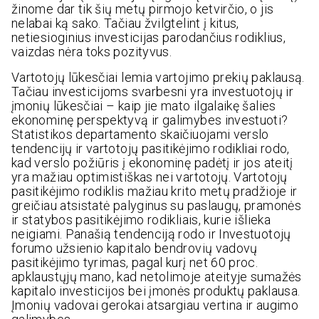
žinome dar tik šių metų pirmojo ketvirčio, o jis
nelabai ką sako. Tačiau žvilgtelint į kitus,
netiesioginius investicijas parodančius rodiklius,
vaizdas nėra toks pozityvus.
Vartotojų lūkesčiai lemia vartojimo prekių paklausą.
Tačiau investicijoms svarbesni yra investuotojų ir
įmonių lūkesčiai – kaip jie mato ilgalaikę šalies
ekonominę perspektyvą ir galimybes investuoti?
Statistikos departamento skaičiuojami verslo
tendencijų ir vartotojų pasitikėjimo rodikliai rodo,
kad verslo požiūris į ekonominę padėtį ir jos ateitį
yra mažiau optimistiškas nei vartotojų. Vartotojų
pasitikėjimo rodiklis mažiau krito metų pradžioje ir
greičiau atsistatė palyginus su paslaugų, pramonės
ir statybos pasitikėjimo rodikliais, kurie išlieka
neigiami. Panašią tendenciją rodo ir Investuotojų
forumo užsienio kapitalo bendrovių vadovų
pasitikėjimo tyrimas, pagal kurį net 60 proc.
apklaustųjų mano, kad netolimoje ateityje sumažės
kapitalo investicijos bei įmonės produktų paklausa.
Įmonių vadovai gerokai atsargiau vertina ir augimo