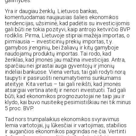
galimybes.
Yra ir daugiau ženklų. Lietuvos bankas,
komentuodamas naujausias šalies ekonomikos
tendencijas, užsiminė, kad padėtis su investicijomis
gali būti ne tokia pozityvi, kaip antrojo ketvirčio BVP
rodiklis. Pirma, Lietuvoje stipriai mažėja importas, o
pirmiausia – investicinių prekių importas, t.y.
gamybos įrenginių, bei žaliavų ir kitų gamyboje
naudojamų produktų importas. Tai rodo, kad
ženklas, kad įmonės jau mažina investicijas. Antra,
sparčiau nei įprastai auga gyventojų ir įmonių
indėliai bankuose. Viena vertus, tai gali rodyti norą
taupyti ir pasiruošti nenumatytiems sunkumams
ateityje. Kita vertus – tai gali reikšti, kad įmonės
atsargiai vertina ateitį ir nenori investuoti. Tad gali
būti, kad ekonomikos prognozuotojai ne taip jau ir
klydo, kai buvo nusiteikę pesimistiškiau nei tik minus
5 proc. BVP.
Tad nors trumpalaikius ekonomikos svyravimus
lemia vartotojai, jų lūkesčiai ir vartojimas, stabilios
ir augančios ekonomikos pagrindas ne čia. Vertinti