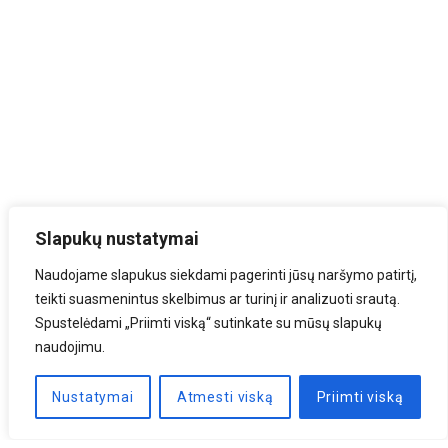
Slapukų nustatymai
Naudojame slapukus siekdami pagerinti jūsų naršymo patirtį,
teikti suasmenintus skelbimus ar turinį ir analizuoti srautą.
Spustelėdami „Priimti viską“ sutinkate su mūsų slapukų
naudojimu.
Nustatymai
Atmesti viską
Priimti viską