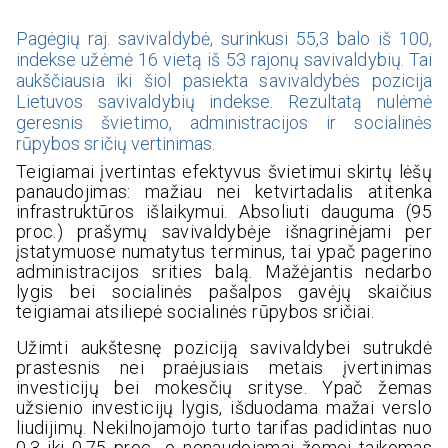
Pagėgių raj. savivaldybė, surinkusi 55,3 balo iš 100,
indekse užėmė 16 vietą iš 53 rajonų savivaldybių. Tai
aukščiausia iki šiol pasiekta savivaldybės pozicija
Lietuvos savivaldybių indekse. Rezultatą nulėmė
geresnis švietimo, administracijos ir socialinės
rūpybos sričių vertinimas.
Teigiamai įvertintas efektyvus švietimui skirtų lėšų
panaudojimas: mažiau nei ketvirtadalis atitenka
infrastruktūros išlaikymui. Absoliuti dauguma (95
proc.) prašymų savivaldybėje išnagrinėjami per
įstatymuose numatytus terminus, tai ypač pagerino
administracijos srities balą. Mažėjantis nedarbo
lygis bei socialinės pašalpos gavėjų skaičius
teigiamai atsiliepė socialinės rūpybos sričiai.
Užimti aukštesnę poziciją savivaldybei sutrukdė
prastesnis nei praėjusiais metais įvertinimas
investicijų bei mokesčių srityse. Ypač žemas
užsienio investicijų lygis, išduodama mažai verslo
liudijimų. Nekilnojamojo turto tarifas padidintas nuo
0,3 iki 0,75 proc., o nenaudojamai žemei taikomas