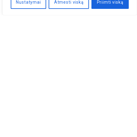
Nustatymai
Atmesti viską
Priimti viską
Naujienlaiškis
PRENUMERUOTI
LLRI