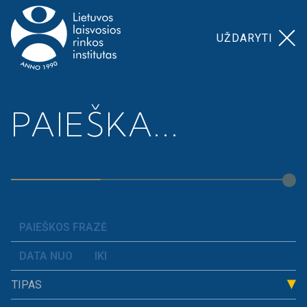
UŽDARYTI
Pagrindinis
>
Pasvalio r. savivaldybė 2015
PAIEŠKA...
PASVALIO R.
SAVIVALDYBĖ
2015
TIPAS