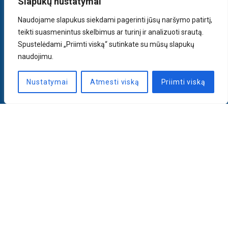
Slapukų nustatymai
Naudojame slapukus siekdami pagerinti jūsų naršymo patirtį,
teikti suasmenintus skelbimus ar turinį ir analizuoti srautą.
Spustelėdami „Priimti viską“ sutinkate su mūsų slapukų
naudojimu.
Nustatymai
Atmesti viską
Priimti viską
Naujienlaiškis