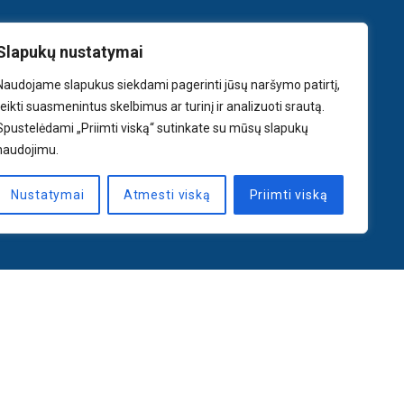
Slapukų nustatymai
Naudojame slapukus siekdami pagerinti jūsų naršymo patirtį,
teikti suasmenintus skelbimus ar turinį ir analizuoti srautą.
Spustelėdami „Priimti viską“ sutinkate su mūsų slapukų
naudojimu.
Nustatymai
Atmesti viską
Priimti viską