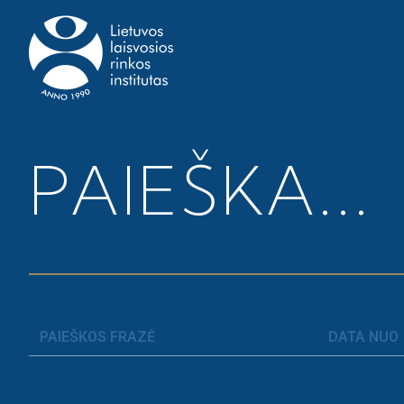
Pagrindinis
>
Naujienos
>
Ekspertizė. Pokyčiai Žemė
PAIEŠKA...