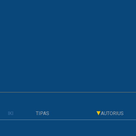
ARCHYVAS
s įstatyme nėra susiję su siekiu mažinti neracionalų valstybin
TIPAS
AUTORIUS