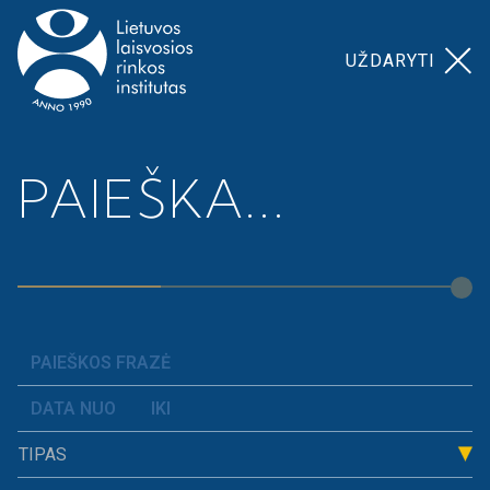
UŽDARYTI
Pagrindinis
>
Radviliškio r. savivaldybė 2017
PAIEŠKA...
RADVILIŠKIO R.
SAVIVALDYBĖ
2017
TIPAS