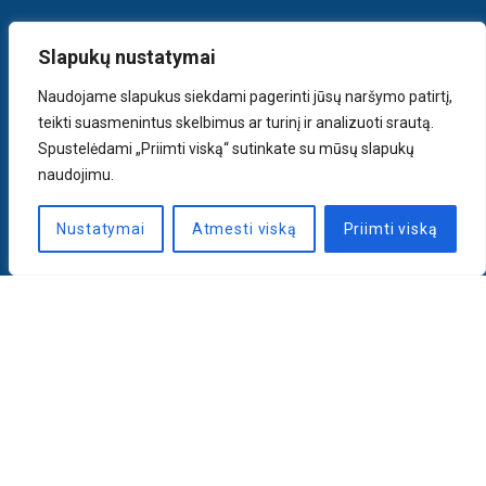
Slapukų nustatymai
Naudojame slapukus siekdami pagerinti jūsų naršymo patirtį,
teikti suasmenintus skelbimus ar turinį ir analizuoti srautą.
Spustelėdami „Priimti viską“ sutinkate su mūsų slapukų
naudojimu.
Nustatymai
Atmesti viską
Priimti viską
Naujienlaiškis