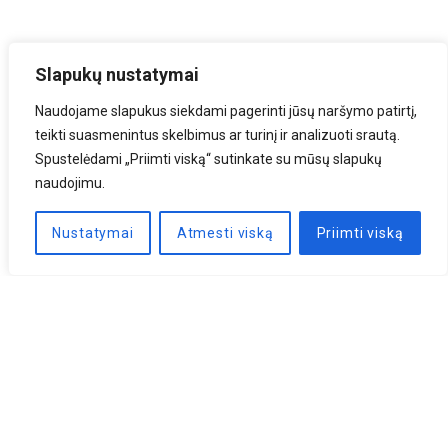
Slapukų nustatymai
Naudojame slapukus siekdami pagerinti jūsų naršymo patirtį,
teikti suasmenintus skelbimus ar turinį ir analizuoti srautą.
Spustelėdami „Priimti viską“ sutinkate su mūsų slapukų
naudojimu.
Nustatymai
Atmesti viską
Priimti viską
Naujienlaiškis