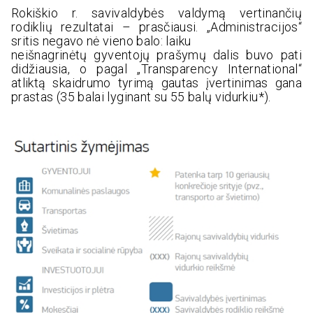
Rokiškio r. savivaldybės valdymą vertinančių
rodiklių rezultatai – prasčiausi. „Administracijos“
sritis negavo nė vieno balo: laiku
neišnagrinėtų gyventojų prašymų dalis buvo pati
didžiausia, o pagal „Transparency International“
atliktą skaidrumo tyrimą gautas įvertinimas gana
prastas (35 balai lyginant su 55 balų vidurkiu*).