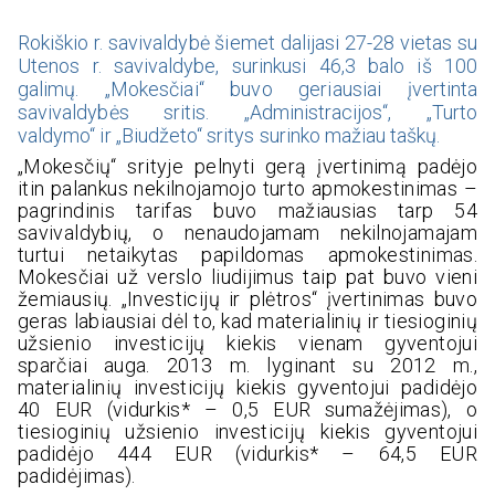
Rokiškio r. savivaldybė šiemet dalijasi 27-28 vietas su
Utenos r. savivaldybe, surinkusi 46,3 balo iš 100
galimų. „Mokesčiai“ buvo geriausiai įvertinta
savivaldybės sritis. „Administracijos“, „Turto
valdymo“ ir „Biudžeto“ sritys surinko mažiau taškų.
„Mokesčių“ srityje pelnyti gerą įvertinimą padėjo
itin palankus nekilnojamojo turto apmokestinimas –
pagrindinis tarifas buvo mažiausias tarp 54
savivaldybių, o nenaudojamam nekilnojamajam
turtui netaikytas papildomas apmokestinimas.
Mokesčiai už verslo liudijimus taip pat buvo vieni
žemiausių. „Investicijų ir plėtros“ įvertinimas buvo
geras labiausiai dėl to, kad materialinių ir tiesioginių
užsienio investicijų kiekis vienam gyventojui
sparčiai auga. 2013 m. lyginant su 2012 m.,
materialinių investicijų kiekis gyventojui padidėjo
40 EUR (vidurkis* – 0,5 EUR sumažėjimas), o
tiesioginių užsienio investicijų kiekis gyventojui
padidėjo 444 EUR (vidurkis* – 64,5 EUR
padidėjimas).