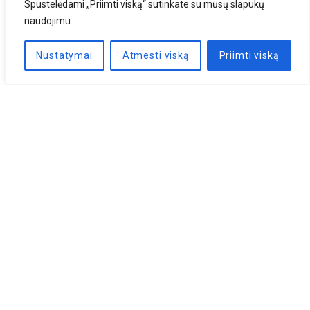
Spustelėdami „Priimti viską“ sutinkate su mūsų slapukų
naudojimu.
Nustatymai
Atmesti viską
Priimti viską
Naujienlaiškis
PRENUMERUOTI