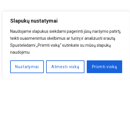
Slapukų nustatymai
Naudojame slapukus siekdami pagerinti jūsų naršymo patirtį,
teikti suasmenintus skelbimus ar turinį ir analizuoti srautą.
Spustelėdami „Priimti viską“ sutinkate su mūsų slapukų
naudojimu.
Nustatymai
Atmesti viską
Priimti viską
Naujienlaiškis