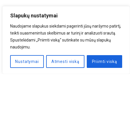
Slapukų nustatymai
Naudojame slapukus siekdami pagerinti jūsų naršymo patirtį,
teikti suasmenintus skelbimus ar turinį ir analizuoti srautą.
Spustelėdami „Priimti viską“ sutinkate su mūsų slapukų
naudojimu.
Nustatymai
Atmesti viską
Priimti viską
Naujienlaiškis