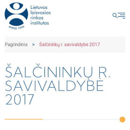
UŽDARYTI
Pagrindinis
>
Šalčininkų r. savivaldybė 2017
ŠALČININKŲ R.
SAVIVALDYBĖ
2017