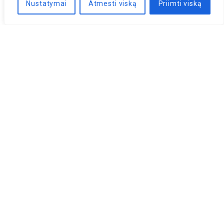
Nustatymai
Atmesti viską
Priimti viską
Naujienlaiškis
PRENUMERUOTI
LLRI