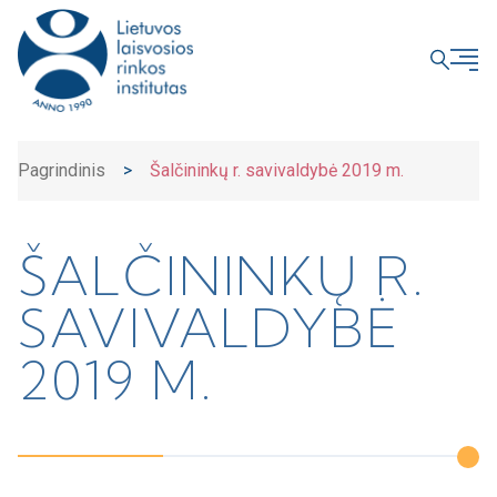
UŽDARYTI
Pagrindinis
>
Šalčininkų r. savivaldybė 2019 m.
ŠALČININKŲ R.
SAVIVALDYBĖ
2019 M.