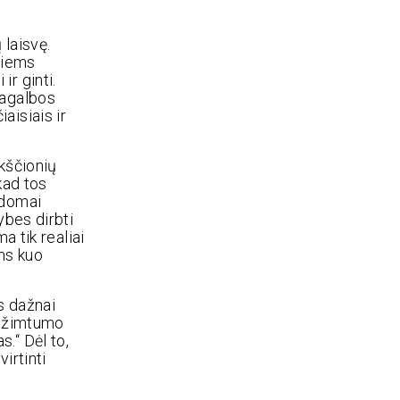
 laisvę.
tiems
r ginti.
pagalbos
aisiais ir
kščionių
kad tos
ldomai
ybes dirbti
a tik realiai
ėms kuo
s dažnai
 Užimtumo
.“ Dėl to,
irtinti