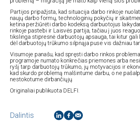
problemą – migraciją jie mato kaip vieną šios pro
Partijos pripažįsta, kad situacija darbo rinkoje nuola
naujų darbo formų, technologinių pokyčių ir skaitme
ketina peržiūrėti darbo kodeksą darbuotojus laikyda
rinkoje pastebi ir Laisvės partija, tačiau į juos reaguo
tikslinga stipresnė darbuotojų apsauga, tai kitur gali 
dėl darbuotojų trūkumo silpnąja puse vis dažniau ta
Visumoje panašu, kad spręsti darbo rinkos problema
programoje numato konkrečias priemones arba nesigilin
ryšį tarp darbuotojų trūkumo, jų motyvacijos ir eko
kad skurdo problemą malšintume darbu, o ne pašalpo
nestokotume dirbančiųjų.
Originaliai publikuota DELFI.
Dalintis