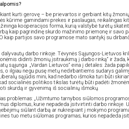
šalpomis?
iant kurti gerovę – be prievartos ir gerbiant kitų žmonių
tės kūrime gamindami prekes ir paslaugas, reikalingas ki
nga kooperacijos forma, kurią valstybė turėtų skatinti i
darbą kaip pagrindinę skurdo mažinimo priemonę ir savo 
O kaip partijos savo programose mato santykį su dirbanči
i dalyvautų darbo rinkoje. Tėvynės Sąjungos-Lietuvos kri
nėmis didinti žmonių įsitraukimą į darbo rinką“ ir žada, 
atų sąjunga „Vardan Lietuvos“ eina į detales: žada papi
enis, o ilgiau negu pusę metų nedirbantiems sudarys galim
iberalų sąjūdis mini, kad nedarbo išmoka turi būti skiriam
ad socialinės politikos tikslas turėtų būti padėti žmon
juoti skurdą ir gyvenimą iš socialinių išmokų.
dinčias problemas: „Užimtumo tarnybos siūlomos programo
mus diplomus, kurie nepadeda įsitvirtinti darbo rinkoje.
gebėjimų siūlant darbą ar nukreipiant į mokymo programas
ktines tuo metu siūlomas programas, kurios nepadeda įsitv