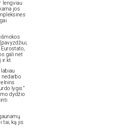
r lengviau
okama jos
ompleksines
gai
o išmokos
(pavyzdžiui,
 Eurostato,
s gali net
ir kt.
 labiau
ir nedarbo
velnins
rdo lygis.“
kamo dydžio
inti
ad gaunamų
tai, ką jis