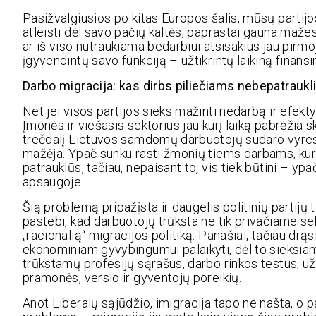
Pasižvalgiusios po kitas Europos šalis, mūsų partijos
atleisti dėl savo pačių kaltės, paprastai gauna maž
ar iš viso nutraukiama bedarbiui atsisakius jau pirm
įgyvendintų savo funkciją – užtikrintų laikiną finan
Darbo migracija: kas dirbs piliečiams nebepatrauk
Net jei visos partijos sieks mažinti nedarbą ir efek
Įmonės ir viešasis sektorius jau kurį laiką pabrėži
trečdalį Lietuvos samdomų darbuotojų sudaro vyres
mažėja. Ypač sunku rasti žmonių tiems darbams, kur
patrauklūs, tačiau, nepaisant to, vis tiek būtini – yp
apsaugoje.
Šią problemą pripažįsta ir daugelis politinių partijų t
pastebi, kad darbuotojų trūksta ne tik privačiame sek
„racionalią“ migracijos politiką. Panašiai, tačiau drąs
ekonominiam gyvybingumui palaikyti, dėl to sieksiant
trūkstamų profesijų sąrašus, darbo rinkos testus, užs
pramonės, verslo ir gyventojų poreikių.
Anot Liberalų sąjūdžio, imigracija tapo ne našta, o 