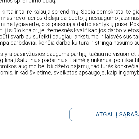
blemos sprendimo būdų.
t kinta ir tai reikalauja sprendimų. Socialdemokratai teigia
ninės revoliucijos didėja darbuotojų nesaugumo jausmas.
mi ne lygiaverte, o silpnesniąja darbo santykių puse. Po
ti ji siūlo kitaip: „jei žemesnės kvalifikacijos darbo vieto
būti svarbiau suteikti daugiau lankstumo ir laisvės susitart
mpa darbdaviai, kenčia darbo kultūra ir stringa našumo a
s yra pasiryžusios dauguma partijų, tačiau ne visuomet
a į šalutinius padarinius. Laimėję rinkimus, politikai ti
nomikos augimo bei biudžeto pajamų, tad turės konkrečiai
mis, ir kad švietime, sveikatos apsaugoje, kaip ir gamy
ATGAL Į SĄRAŠ