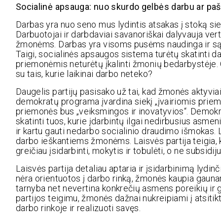
Socialinė apsauga: nuo skurdo gelbės darbu ar pa
Darbas yra nuo seno mus lydintis atsakas į stoką siek
Darbuotojai ir darbdaviai savanoriškai dalyvauja ver
žmonėms. Darbas yra visoms pusėms naudinga ir sąžini
Taigi, socialinės apsaugos sistema turėtų skatinti 
priemonėmis neturėtų įkalinti žmonių bedarbystėje. 
su tais, kurie laikinai darbo neteko?
Daugelis partijų pasisako už tai, kad žmonės aktyvia
demokratų programa įvardina siekį „įvairiomis priemo
priemonės bus „veiksmingos ir inovatyvios“. Demokr
skatinti tuos, kurie įdarbintų ilgai nedirbusius asm
ir kartu gauti nedarbo socialinio draudimo išmokas. L
darbo ieškantiems žmonėms. Laisvės partija teigia, k
greičiau įsidarbinti, mokytis ir tobulėti, o ne subsidi
Laisvės partija detaliau aptaria ir įsidarbinimą ly
nėra orientuotos į darbo rinką, žmonės kaupia gauna
tarnyba net nevertina konkrečių asmens poreikių ir 
partijos teigimu, žmonės dažnai nukreipiami į atsiti
darbo rinkoje ir realizuoti savęs.