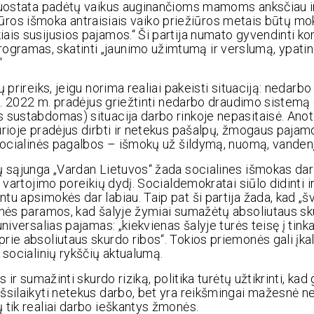
 nuostata padėtų vaikus auginančioms mamoms anksčiau i
iežiūros išmoka antraisiais vaiko priežiūros metais būtų m
ais susijusios pajamos.“ Ši partija numato gyvendinti k
gramas, skatinti „jaunimo užimtumą ir verslumą, ypatin
“
 prireiks, jeigu norima realiai pakeisti situaciją: nedarb
st. 2022 m. pradėjus griežtinti nedarbo draudimo sistemą 
 sustabdomas) situacija darbo rinkoje nepasitaisė. Anot
rioje pradėjus dirbti ir netekus pašalpų, žmogaus pajamo
socialinės pagalbos – išmokų už šildymą, nuomą, vandenį 
ų sąjunga „Vardan Lietuvos“ žada socialines išmokas dar
 vartojimo poreikių dydį. Socialdemokratai siūlo didinti 
u apsimokės dar labiau. Taip pat ši partija žada, kad „š
inės paramos, kad šalyje žymiai sumažėtų absoliutaus sku
niversalias pajamas: „kiekvienas šalyje turės teisę į tin
ie absoliutaus skurdo ribos“. Tokios priemonės gali įkal
 socialinių rykščių aktualumą.
 ir sumažinti skurdo riziką, politika turėtų užtikrinti, k
silaikyti netekus darbo, bet yra reikšmingai mažesnė nei 
 tik realiai darbo ieškantys žmonės.