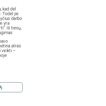
, kad dėl
 Todėl jie
kyčius darbo
se yra
i“. Iš tiesų,
ugimas.
 savo
kėtina atras
 veikti –
boje
Ą