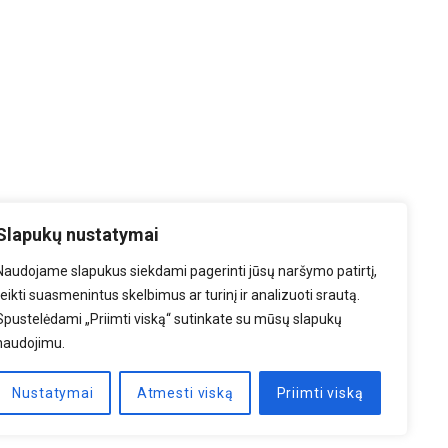
Slapukų nustatymai
Naudojame slapukus siekdami pagerinti jūsų naršymo patirtį,
teikti suasmenintus skelbimus ar turinį ir analizuoti srautą.
Spustelėdami „Priimti viską“ sutinkate su mūsų slapukų
naudojimu.
Nustatymai
Atmesti viską
Priimti viską