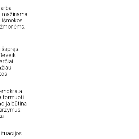
 arba
ai mažinama
bo išmokos
ms žmonėms.
išspręs.
 Beveik
arčiai
ažiau
atos
ldemokratai
da formuoti
acija būtina
varžymus:
ka
situacijos