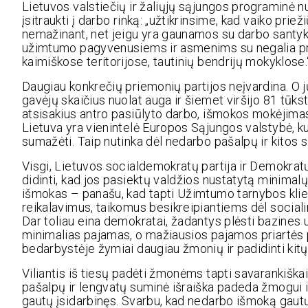
Lietuvos valstiečių ir žaliųjų sąjungos programinė
įsitraukti į darbo rinką: „užtikrinsime, kad vaiko pr
nemažinant, net jeigu yra gaunamos su darbo santyki
užimtumo pagyvenusiems ir asmenims su negalia pro
kaimiškose teritorijose, tautinių bendrijų mokyklose.
Daugiau konkrečių priemonių partijos neįvardina. O jų
gavėjų skaičius nuolat auga ir šiemet viršijo 81 tūk
atsisakius antro pasiūlyto darbo, išmokos mokėjimas
Lietuva yra vienintelė Europos Sąjungos valstybė, ku
sumažėti. Taip nutinka dėl nedarbo pašalpų ir kitos 
Visgi, Lietuvos socialdemokratų partija ir Demokrat
didinti, kad jos pasiektų valdžios nustatytą minimalų
išmokas – panašu, kad tapti Užimtumo tarnybos klient
reikalavimus, taikomus besikreipiantiems dėl social
Dar toliau eina demokratai, žadantys plėsti bazines u
minimalias pajamas, o mažiausios pajamos priartės pr
bedarbystėje žymiai daugiau žmonių ir padidinti kitų
Viliantis iš tiesų padėti žmonėms tapti savarankiškais
pašalpų ir lengvatų suminė išraiška padeda žmogui iš
gautų įsidarbinęs. Svarbu, kad nedarbo išmoką gautų