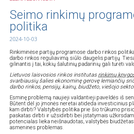
Seimo rinkimų programo
politika
2024-10-03
Rinkiminėse partijų programose darbo rinkos politika 
darbo rinkos reguliavimą siūlo daugelis partijų. Tiesa
gilinantis į tai, kokių šalutinių padarinių gali turėti v
Lietuvos laisvosios rinkos institutas
rinkimų knygo
svarbiausių šalies ekonominę gerovę lemiančių sri
darbo rinkos, pensijų, kainų, biudžeto, viešojo sektor
Esminę problemą naujieji valdantieji paveldės iš se
Būtent dėl jo įmonės neretai atideda investicinius p
kam dirbti? Valstybės politika prie šio trūkumo pri
paskatas dirbti ir užsidirbti bei įstatymais užkirsda
potencialas lieka neišnaudotas, valstybės biudžetas 
asmenines problemas.