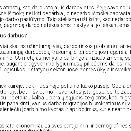
 atrastų, kad darbuotojai, iš darbovietės išėję savo noru
esnę išmoką nei kiti bedarbiai, o nedarbo išmoka paprast
ojo darbo pasiūlymo. Taip siekiama užtikrinti, kad nedar
sinį pagrindą darbo netekusiems ir aktyviai jo ieškantie
lius darbus?
tyviai skatins užimtumą, visų darbo rinkos problemų tai ne
a skausmingą darbuotojų trūkumą, o tendencijos negerėja.
ni nei 55 metų asmenys, o darbingo amžiaus žmonių sp
ie, augant pragyvenimo lygiui mūsų piliečiams darosi m
ač logistikos ir statybų sektoriuose, žemės ūkyje ir sveik
iek kairėje, tiek ir dešinėje politinio lauko pusėje. Socia
toriuje, bet ir švietimo ir sveikatos įstaigose, dėl to ža
iau ir detaliau kalba Liberalų sąjūdis, teigiantis, kad migr
is panaikinti įvairius darbo migracijos biurokratinius su
ieniečių įdarbinimo kvotas ir apribojimus, kurie neatitin
paskata ekonomikai. Laisvės partija mini ir demografinės 