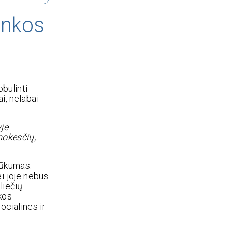
inkos
bulinti
i, nelabai
je
mokesčių,
rūkumas.
i joje nebus
liečių
kos
ocialines ir